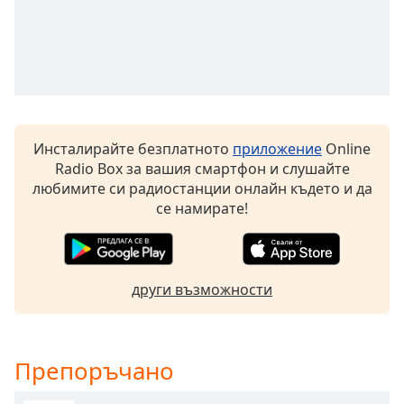
Beginning
of
dialog
window.
Escape
will
cancel
and
Инсталирайте безплатното
приложение
Online
close
Radio Box за вашия смартфон и слушайте
the
любимите си радиостанции онлайн където и да
window.
се намирате!
Text
Color
други възможности
Opacity
Препоръчано
Text
Background