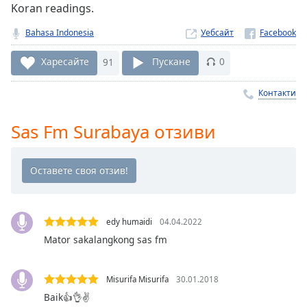
Koran readings.
Remaining
Time
-
Bahasa Indonesia
Уебсайт
-:-
Харесайте
91
Пускане
0
1x
Playback
Контакти
Rate
Sas Fm Surabaya отзиви
Chapters
Chapters
Descriptions
descriptions
off
,
edy humaidi
04.04.2022
selected
Mator sakalangkong sas fm
Subtitles
Misurifa Misurifa
30.01.2018
subtitles
Baik👍👌✌
settings
,