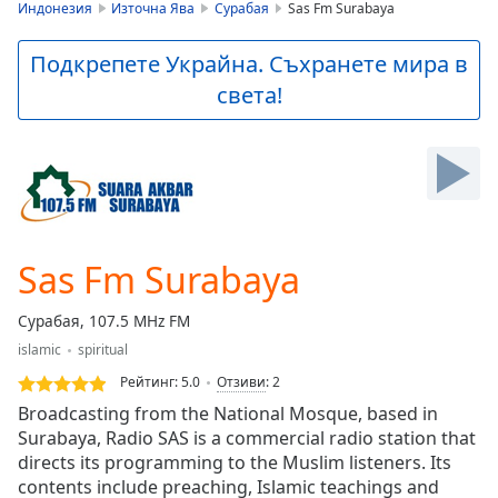
is
Индонезия
Източна Ява
Сурабая
Sas Fm Surabaya
loading.
Play
Подкрепете Украйна. Съхранете мира в
Video
света!
Play
Skip
Backward
Skip
Forward
Mute
Current
Time
0:00
Sas Fm Surabaya
/
Duration
-:-
Сурабая, 107.5 MHz FM
Loaded
:
islamic
spiritual
0.00%
Stream
Рейтинг:
5.0
Отзиви
:
2
Type
LIVE
Broadcasting from the National Mosque, based in
Seek to
Surabaya, Radio SAS is a commercial radio station that
live,
directs its programming to the Muslim listeners. Its
currently
behind
contents include preaching, Islamic teachings and
live
LIVE