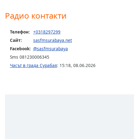
opens
subtitles
Радио контакти
settings
dialog
Телефон:
+0318297299
subtitles
off
,
Сайт:
sasfmsurabaya.net
selected
Facebook:
@sasfmsurabaya
Sms 081230006345
Audio
Track
Часът в града Сурабая
:
15:18
,
08.06.2026
Picture-
in-
Picture
Fullscreen
This
is
a
modal
window.