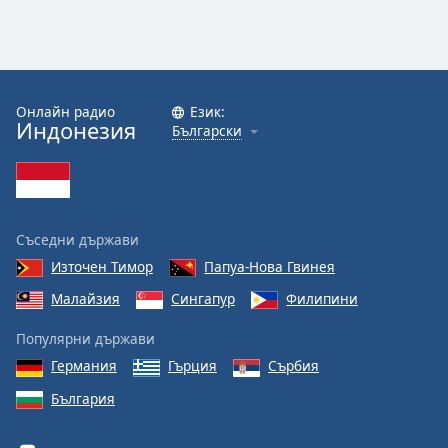
Онлайн радио
Език:
Индонезия
Български
Съседни държави
Източен Тимор
Папуа-Нова Гвинея
Малайзия
Сингапур
Филипини
Популярни държави
Германия
Гърция
Сърбия
България