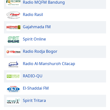
Color
Radio MQFM Bandung
Radio Rasil
Opacity
Gajahmada FM
Caption
Area
Spirit Online
Background
Color
Radio Rodja Bogor
Opacity
Radio Al-Manshuroh Cilacap
Font
RADIO-QU
Size
El-Shaddai FM
Text
Edge
Spirit Tritara
Style