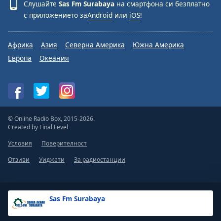
Слушайте
Sas Fm Surabaya
на смартфона си безплатно
с приложението за
Android
или
iOS
!
Африка
Азия
Северна Америка
Южна Америка
Европа
Океания
© Online Radio Box, 2015-2026.
Created by
Final Level
Условия
Поверителност
Отзиви
Уиджети
За радиостанции
Sas Fm Surabaya