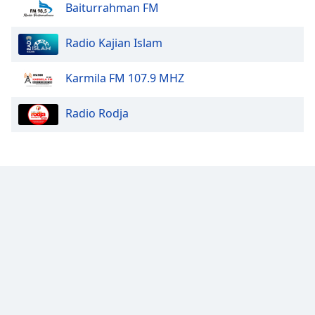
Baiturrahman FM
Font
Family
Radio Kajian Islam
Karmila FM 107.9 MHZ
Reset
Done
Radio Rodja
Close
Modal
Dialog
End
of
dialog
window.