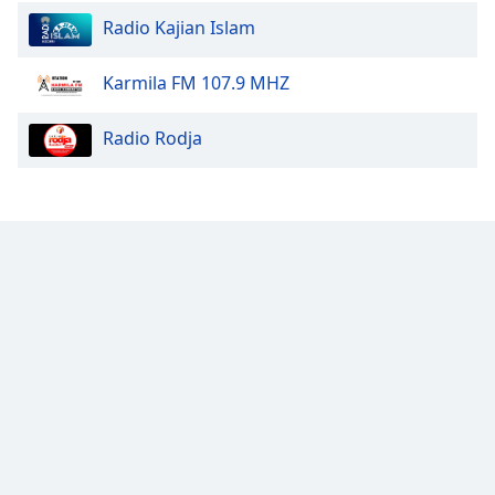
Font
Radio Kajian Islam
Family
Karmila FM 107.9 MHZ
Reset
Radio Rodja
Done
Close
Modal
Dialog
End
of
dialog
window.