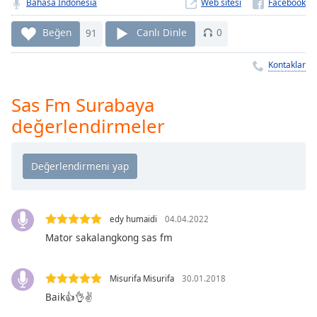
Remaining
Bahasa Indonesia
Web sitesi
Time
-
-:-
Beğen
91
Canlı Dinle
0
1x
Kontaklar
Playback
Rate
Sas Fm Surabaya
değerlendirmeler
Chapters
Chapters
Descriptions
descriptions
off
,
edy humaidi
04.04.2022
selected
Mator sakalangkong sas fm
Subtitles
Misurifa Misurifa
30.01.2018
subtitles
Baik👍👌✌
settings
,