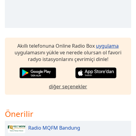
of
dialog
window.
Escape
will
cancel
and
Akıllı telefonuna Online Radio Box
uygulama
close
uygulamasını yükle ve nerede olursan ol favori
the
radyo istasyonlarını çevrimiçi dinle!
window.
Text
Color
diğer seçenekler
Opacity
Önerilir
Text
Background
Radio MQFM Bandung
Color