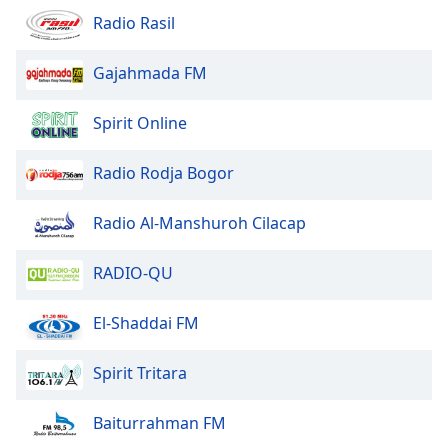
Radio Rasil
Opacity
Gajahmada FM
Caption
Spirit Online
Area
Background
Color
Radio Rodja Bogor
Radio Al-Manshuroh Cilacap
Opacity
RADIO-QU
Font
Size
El-Shaddai FM
Text
Spirit Tritara
Edge
Style
Baiturrahman FM