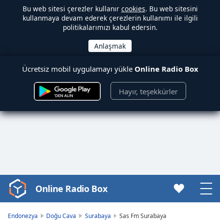
Bu web sitesi çerezler kullanır
cookies
. Bu web sitesini
kullanmaya devam ederek çerezlerin kullanımı ile ilgili
politikalarımızı kabul edersin.
Ücretsiz mobil uygulamayı yükle
Online Radio Box
Hayır, teşekkürler
Online Radio Box
Video
Player
is
Endonezya
Doğu Cava
Surabaya
Sas Fm Surabaya