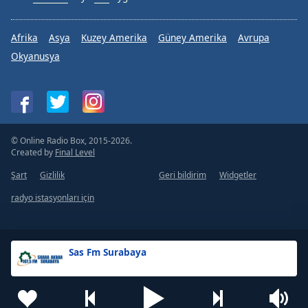
Afrika
Asya
Kuzey Amerika
Güney Amerika
Avrupa
Okyanusya
© Online Radio Box, 2015-2026.
Created by
Final Level
Şart
Gizlilik
Geri bildirim
Widgetler
radyo istasyonları için
Sas Fm Surabaya