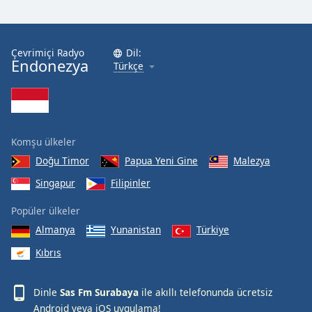
Çevrimiçi Radyo
Dil:
Endonezya
Türkçe
Komşu ülkeler
Doğu Timor
Papua Yeni Gine
Malezya
Singapur
Filipinler
Popüler ülkeler
Almanya
Yunanistan
Türkiye
Kıbrıs
Dinle
Sas Fm Surabaya
ile akıllı telefonunda ücretsiz
Android
veya
iOS
uygulama!