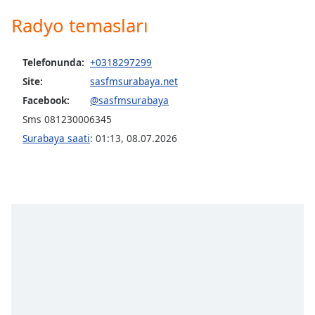
opens
subtitles
Radyo temasları
settings
dialog
subtitles
Telefonunda:
+0318297299
off
,
Site:
sasfmsurabaya.net
selected
Facebook:
@sasfmsurabaya
Sms 081230006345
Audio
Track
Surabaya saati
:
01:13
,
08.07.2026
Picture-
in-
Picture
Fullscreen
This
is
a
modal
window.
Beginning