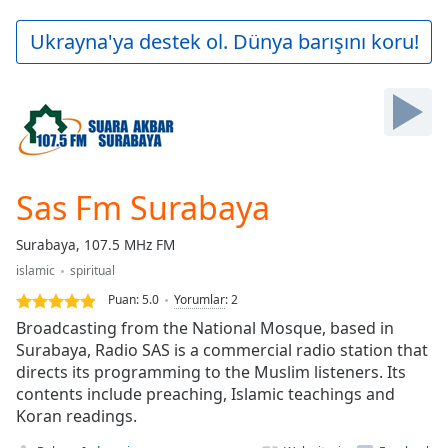
loading.
Play
Ukrayna'ya destek ol. Dünya barışını koru!
Video
Play
Skip
Backward
Skip
Forward
Mute
Current
Sas Fm Surabaya
Time
0:00
/
Surabaya, 107.5 MHz FM
Duration
-:-
islamic
spiritual
Loaded
:
0.00%
Puan:
5.0
Yorumlar
:
2
Stream
Broadcasting from the National Mosque, based in
Type
LIVE
Surabaya, Radio SAS is a commercial radio station that
directs its programming to the Muslim listeners. Its
Seek to
live,
contents include preaching, Islamic teachings and
currently
Koran readings.
behind
live
LIVE