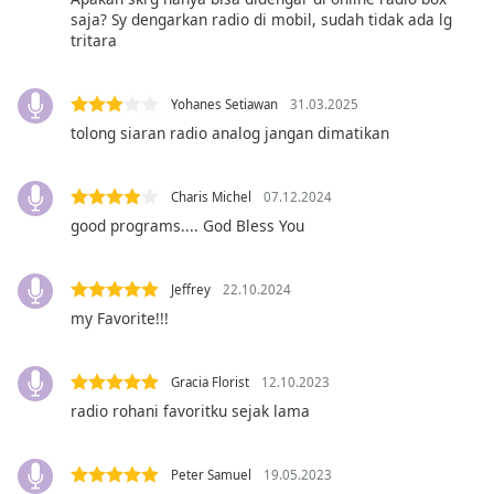
saja? Sy dengarkan radio di mobil, sudah tidak ada lg
tritara
Opacity
Yohanes Setiawan
31.03.2025
Caption
tolong siaran radio analog jangan dimatikan
Area
Background
Color
Charis Michel
07.12.2024
good programs.... God Bless You
Opacity
Jeffrey
22.10.2024
Font
my Favorite!!!
Size
Gracia Florist
12.10.2023
Text
radio rohani favoritku sejak lama
Edge
Style
Peter Samuel
19.05.2023