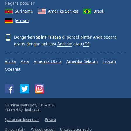
Negara populer
Suriname
Amerika Serikat
Brasil
Jerman
Dengarkan
Spirit Tritara
di ponsel pintar Anda secara
gratis dengan aplikasi
Android
atau
iOS
!
Afrika
Asia
Amerika Utara
Amerika Selatan
Eropah
Oceania
© Online Radio Box, 2015-2026.
Created by
Final Level
Syarat dan ketentuan
Privasi
Umpan Balik
Widget-widget
Untuk stasiun radio