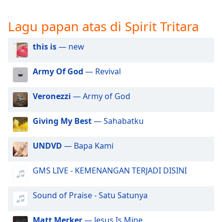
opens
subtitles
settings
Lagu papan atas di Spirit Tritara
dialog
subtitles
this is
— new
off
,
selected
Army Of God
— Revival
Audio
Track
Veronezzi
— Army of God
Picture-
Giving My Best
— Sahabatku
in-
Picture
Fullscreen
UNDVD
— Bapa Kami
This
is
GMS LIVE - KEMENANGAN TERJADI DISINI
a
modal
window.
Sound of Praise - Satu Satunya
Beginning
Matt Merker
— Jesus Is Mine