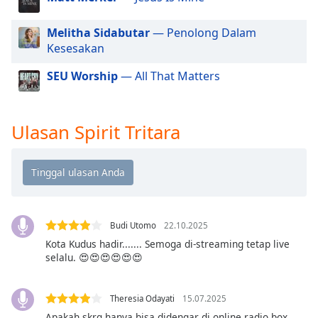
of
dialog
Melitha Sidabutar
— Penolong Dalam
window.
Kesesakan
Escape
will
SEU Worship
— All That Matters
cancel
and
close
Ulasan Spirit Tritara
the
window.
Text
Color
Budi Utomo
22.10.2025
Opacity
Kota Kudus hadir....... Semoga di-streaming tetap live
selalu. 😍😍😍😍😍😍
Text
Background
Theresia Odayati
15.07.2025
Color
Apakah skrg hanya bisa didengar di online radio box