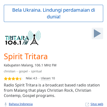
loading.
Play
Bela Ukraina. Lindungi perdamaian di
Video
dunia!
Play
Skip
Backward
Skip
Forward
Mute
Current
Time
0:00
Spirit Tritara
/
Duration
-:-
Kabupaten Malang, 106.1 MHz FM
Loaded
:
christian
gospel
spiritual
0.00%
Stream
Nilai:
4.5
Ulasan
:
10
Type
LIVE
Radio Spirit Tritara is a broadcast based radio station
Seek to
from Malang that plays Christian Rock, Christian
live,
Contemp, Gospel programs.
currently
behind
live
LIVE
Bahasa Indonesia
Situs web