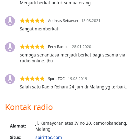
Menjadi berkat untuk semua orang
Font
Family
Andreas Setiawan
13.08.2021
Sangat memberkati
Reset
Done
Close
Ferri Ramos
28.01.2020
Modal
semoga senantiasa menjadi berkat bagi sesama via
Dialog
radio online. Jbu
End
of
dialog
Spirit TOC
19.08.2019
window.
Salah satu Radio Rohani 24 jam di Malang yg terbaik.
Kontak radio
Jl. Kemayoran atas IV no 20, cemorokandang,
Alamat:
Malang
Situs:
spirittoc.com