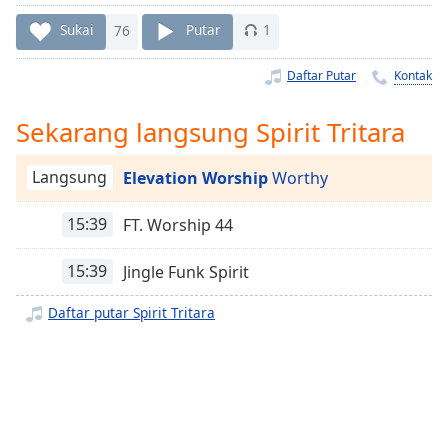
Remaining
Time
-
Sukai
76
Putar
1
-:-
Daftar Putar
Kontak
1x
Playback
Sekarang langsung Spirit Tritara
Rate
Chapters
Langsung
Elevation Worship
Worthy
Chapters
15:39
FT. Worship 44
Descriptions
15:39
Jingle Funk Spirit
descriptions
off
,
Daftar putar Spirit Tritara
selected
Subtitles
subtitles
settings
,