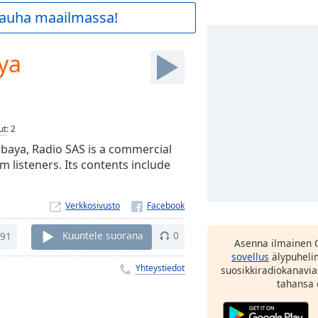
 rauha maailmassa!
ya
ut
:
2
baya, Radio SAS is a commercial
m listeners. Its contents include
Verkkosivusto
91
Kuuntele suorana
0
Asenna ilmainen 
sovellus
älypuhelim
Yhteystiedot
suosikkiradiokanavia
tahansa 