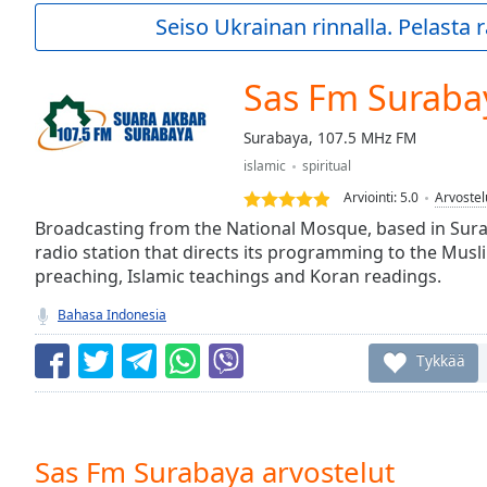
Current
Seiso Ukrainan rinnalla. Pelasta
Time
0:00
/
Duration
-:-
Sas Fm Suraba
Loaded
:
0.00%
Surabaya, 107.5 MHz FM
0:00
islamic
spiritual
Stream
Type
LIVE
Arviointi:
5.0
Arvostel
Seek to
Broadcasting from the National Mosque, based in Sura
live,
radio station that directs its programming to the Musli
currently
preaching, Islamic teachings and Koran readings.
behind
live
LIVE
Remaining
Bahasa Indonesia
Time
-
-:-
Tykkää
1x
Playback
Rate
Sas Fm Surabaya arvostelut