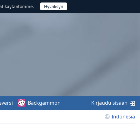
vat käytäntömme.
eversi
Backgammon
Kirjaudu sisään
Indonesia