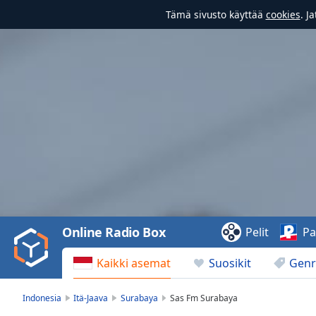
Tämä sivusto käyttää
cookies
. J
Video
Player
is
loading.
Play
Video
Online Radio Box
Pelit
Pa
Play
Skip
Kaikki asemat
Suosikit
Genr
Backward
Skip
Forward
Indonesia
Itä-Jaava
Surabaya
Sas Fm Surabaya
Mute