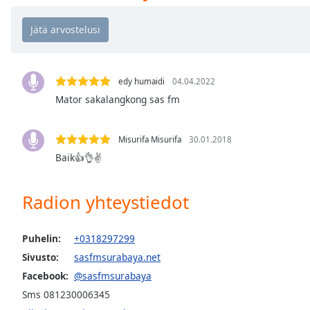
Chapters
Chapters
Descriptions
descriptions
edy humaidi
04.04.2022
off
,
Mator sakalangkong sas fm
selected
Misurifa Misurifa
30.01.2018
Subtitles
Baik👍👌✌
subtitles
settings
,
Radion yhteystiedot
opens
subtitles
settings
Puhelin:
+0318297299
dialog
Sivusto:
sasfmsurabaya.net
subtitles
off
,
Facebook:
@sasfmsurabaya
selected
Sms 081230006345