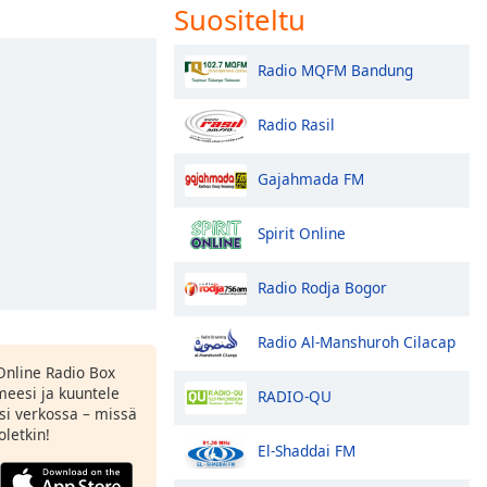
Suositeltu
Radio MQFM Bandung
Radio Rasil
Gajahmada FM
Spirit Online
Radio Rodja Bogor
Radio Al-Manshuroh Cilacap
Online Radio Box
eesi ja kuuntele
RADIO-QU
si verkossa – missä
oletkin!
El-Shaddai FM