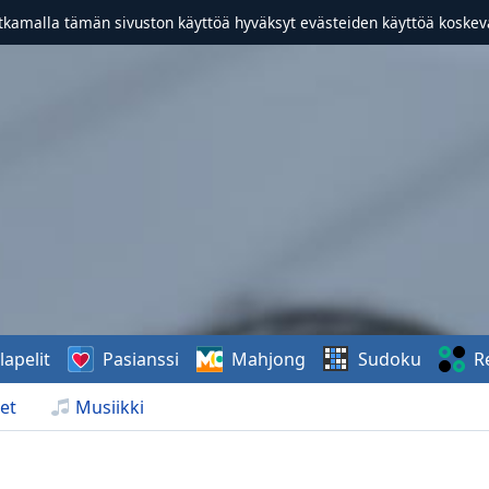
atkamalla tämän sivuston käyttöä hyväksyt evästeiden käyttöä koske
lapelit
Pasianssi
Mahjong
Sudoku
R
et
Musiikki