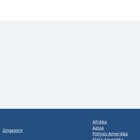
Afrikka
Aasia
Singapore
Pohjois-Amerikka
Etelä-Amerikka