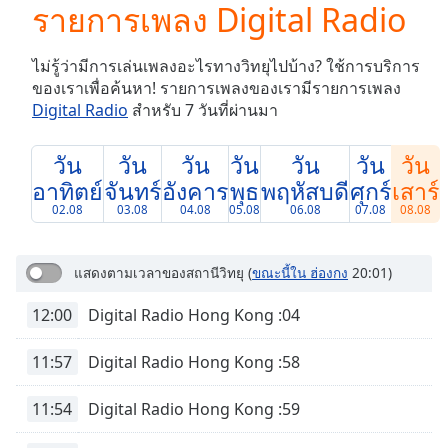
รายการเพลง Digital Radio
Play
Video
Play
ไม่รู้ว่ามีการเล่นเพลงอะไรทางวิทยุไปบ้าง? ใช้การบริการ
Skip
ของเราเพื่อค้นหา! รายการเพลงของเรามีรายการเพลง
Backward
Digital Radio
สำหรับ 7 วันที่ผ่านมา
Skip
Forward
Mute
วัน
วัน
วัน
วัน
วัน
วัน
วัน
Current
อาทิตย์
จันทร์
อังคาร
พุธ
พฤหัสบดี
ศุกร์
เสาร์
Time
0:00
02.08
03.08
04.08
05.08
06.08
07.08
08.08
/
Duration
-:-
Loaded
:
แสดงตามเวลาของสถานีวิทยุ
(
ขณะนี้ใน ฮ่องกง
20:01)
0.00%
Stream
12:00
Digital Radio Hong Kong :04
Type
LIVE
Seek to
11:57
Digital Radio Hong Kong :58
live,
currently
behind
11:54
Digital Radio Hong Kong :59
live
LIVE
Remaining