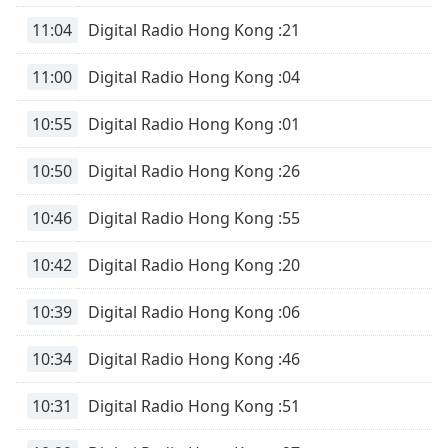
subtitles
settings
11:04
Digital Radio Hong Kong :21
dialog
subtitles
11:00
Digital Radio Hong Kong :04
off
,
selected
10:55
Digital Radio Hong Kong :01
Audio
10:50
Digital Radio Hong Kong :26
Track
Picture-
10:46
Digital Radio Hong Kong :55
in-
Picture
Fullscreen
10:42
Digital Radio Hong Kong :20
This
is
10:39
Digital Radio Hong Kong :06
a
modal
10:34
Digital Radio Hong Kong :46
window.
10:31
Digital Radio Hong Kong :51
Beginning
of