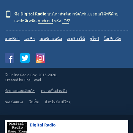
ฟัง
Digital Radio
บนโทรศัพท์สมาร์ตโฟนของคุณได้ฟรีด้วย
แอปพลิเคชัน
Android
หรือ
iOS
!
แอฟริกา
เอเชีย
อเมริกาเหนือ
อเมริกาใต้
ยุโรป
โอเชียเนีย
© Online Radio Box, 2015-2026.
Created by
Final Level
ข้อตกลงและเงื่อนไข
ความเป็นส่วนตัว
ข้อเสนอแนะ
วิดเจ็ต
สำหรับสถานีวิทยุ
Digital Radio