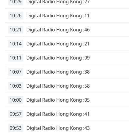
10:29
Digital Radio Hong Kong :27
dialog
window.
10:26
Digital Radio Hong Kong :11
Escape
will
10:21
Digital Radio Hong Kong :46
cancel
and
close
10:14
Digital Radio Hong Kong :21
the
window.
10:11
Digital Radio Hong Kong :09
Text
10:07
Digital Radio Hong Kong :38
Color
10:03
Digital Radio Hong Kong :58
Opacity
10:00
Digital Radio Hong Kong :05
Text
09:57
Digital Radio Hong Kong :41
Background
Color
09:53
Digital Radio Hong Kong :43