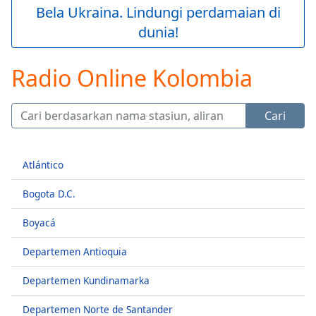
loading.
Bela Ukraina. Lindungi perdamaian di
Play
dunia!
Video
Play
Skip
Radio Online Kolombia
Backward
Skip
Forward
Cari
Mute
Current
Time
0:00
Atlántico
/
Duration
-:-
Bogota D.C.
Loaded
:
0.00%
Boyacá
Stream
Type
LIVE
Departemen Antioquia
Seek to
live,
Departemen Kundinamarka
currently
behind
live
LIVE
Departemen Norte de Santander