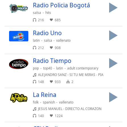
of
Radio Policia Bogotá
dialog
salsa
hits
window.
216
685
Escape
will
Radio Uno
cancel
and
latin
salsa
vallenato
close
212
908
the
window.
Radio Tiempo
pop
top40
latin
adult contemporary
Text
ALEJANDRO SANZ - SI TU ME MIRAS - PIA
Color
148
933
2
La Reina
Opacity
folk
spanish
vallenato
JESUS MANUEL - DIRECTO AL CORAZON
Text
140
1224
Background
Color