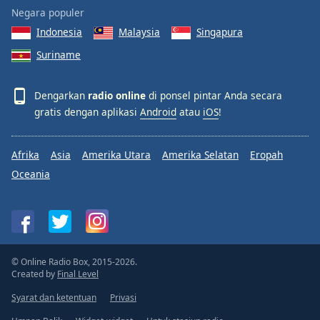
Negara populer
Indonesia
Malaysia
Singapura
Suriname
Dengarkan
radio online
di ponsel pintar Anda secara
gratis dengan aplikasi
Android
atau
iOS
!
Afrika
Asia
Amerika Utara
Amerika Selatan
Eropah
Oceania
© Online Radio Box, 2015-2026.
Created by
Final Level
Syarat dan ketentuan
Privasi