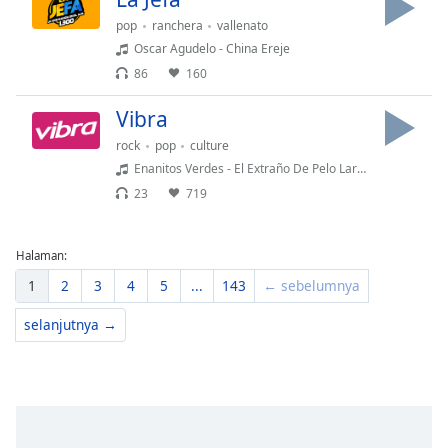
pop
ranchera
vallenato
Oscar Agudelo - China Ereje
86
160
Vibra
rock
pop
culture
Enanitos Verdes - El Extraño De Pelo Largo ( Vivo )
23
719
Halaman:
1
2
3
4
5
...
143
← sebelumnya
selanjutnya →