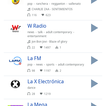
Font
pop
ranchera
reggaeton
vallenato
Family
CHARLIE ZAA - SENTIMIENTOS
116
623
Reset
W Radio
Done
news
talk
adult contemporary
Close
entertainment
Modal
Jon Bon Jovi - Blaze of glory
Dialog
End
22
1497
1
of
dialog
La FM
window.
pop
news
sports
adult contemporary
98
1197
2
La X Electrónica
dance
28
1219
La Mega