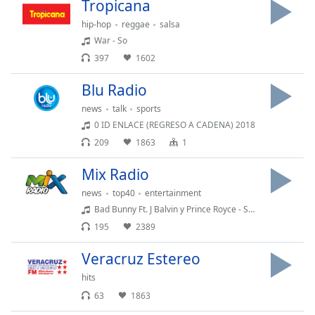
opens
Tropicana
subtitles
hip-hop
reggae
salsa
settings
War - So
dialog
397
1602
subtitles
off
,
Blu Radio
selected
news
talk
sports
Audio
0 ID ENLACE (REGRESO A CADENA) 2018
Track
209
1863
1
Picture-
in-
Mix Radio
Picture
news
top40
entertainment
Fullscreen
This
Bad Bunny Ft. J Balvin y Prince Royce - Sensualidad
is
195
2389
a
Veracruz Estereo
modal
window.
hits
63
1863
Beginning