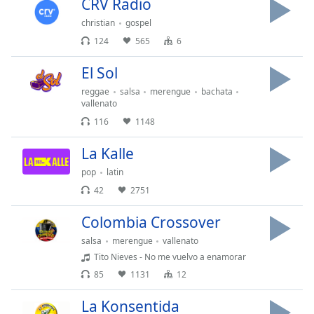
CRV Radio
christian
gospel
Opacity
124
565
6
El Sol
Caption
Area
reggae
salsa
merengue
bachata
Background
vallenato
Color
116
1148
La Kalle
Opacity
pop
latin
42
2751
Font
Size
Colombia Crossover
salsa
merengue
vallenato
Text
Tito Nieves - No me vuelvo a enamorar
Edge
85
1131
12
Style
La Konsentida