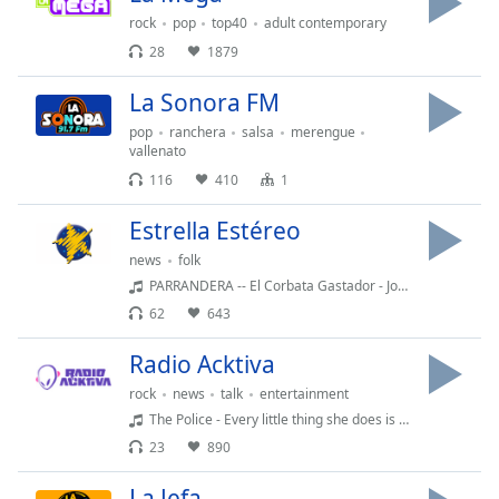
rock
pop
top40
adult contemporary
28
1879
La Sonora FM
pop
ranchera
salsa
merengue
vallenato
116
410
1
Estrella Estéreo
news
folk
PARRANDERA -- El Corbata Gastador - Joaquin Bedoya
62
643
Radio Acktiva
rock
news
talk
entertainment
The Police - Every little thing she does is magic
23
890
La Jefa