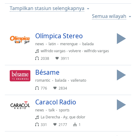
Remaining
Time
-
Tampilkan stasiun selengkapnya
-:-
Semua wilayah
1x
Olímpica Stereo
Playback
Rate
news
latin
merengue
balada
wilfrido vargas - volvere - wilfrido vargas
Chapters
2038
3911
Chapters
Bésame
Descriptions
romantic
balada
vallenato
descriptions
776
2834
off
,
selected
Caracol Radio
news
talk
sports
Subtitles
La Derecha - Ay, que dolor
subtitles
331
2177
1
settings
,