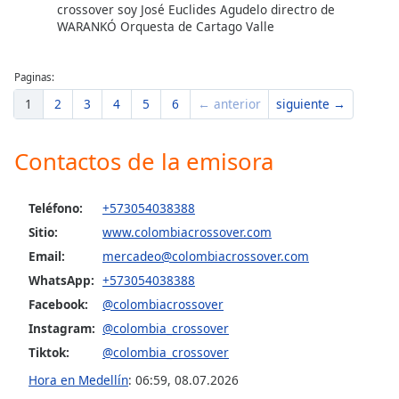
crossover soy José Euclides Agudelo directro de
WARANKÓ Orquesta de Cartago Valle
Paginas:
1
2
3
4
5
6
← anterior
siguiente →
Contactos de la emisora
Teléfono:
+573054038388
Sitio:
www.colombiacrossover.com
Email:
mercadeo@colombiacrossover.com
WhatsApp:
+573054038388
Facebook:
@colombiacrossover
Instagram:
@colombia_crossover
Tiktok:
@colombia_crossover
Hora en Medellín
:
06:59
,
08.07.2026