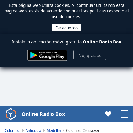
Esta página web utiliza
cookies
. Al continuar utilizando esta
página web, estás de acuerdo con nuestras políticas respecto al
uso de cookies.
Instala la aplicación móvil gratuita
Online Radio Box
No, gracias
Online Radio Box
Video
Player
is
Colombia
Antioquia
Medellín
Colombia Crossover