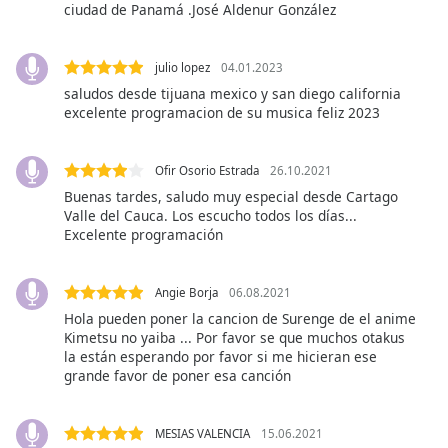
ciudad de Panamá .José Aldenur González
Font
Family
julio lopez
04.01.2023
saludos desde tijuana mexico y san diego california
Reset
excelente programacion de su musica feliz 2023
Done
Close
Modal
Ofir Osorio Estrada
26.10.2021
Dialog
End
Buenas tardes, saludo muy especial desde Cartago
Valle del Cauca. Los escucho todos los días...
of
Excelente programación
dialog
window.
Angie Borja
06.08.2021
Hola pueden poner la cancion de Surenge de el anime
Kimetsu no yaiba ... Por favor se que muchos otakus
la están esperando por favor si me hicieran ese
grande favor de poner esa canción
MESIAS VALENCIA
15.06.2021