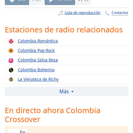
Remaining
Time
-
Lista de reproducción
Contactos
-:-
1x
Estaciones de radio relacionados
Playback
Rate
Colombia Romántica
Colombia Pop Rock
Chapters
Colombia Salsa Rosa
Chapters
Colombia Bohemia
Descriptions
La Viejoteca de Richy
descriptions
Colombia Vallenata
off
,
Más
selected
Colombia Salsa Dura
En directo ahora Colombia
Latin Pop
Subtitles
Crossover
La Chimba Radio
subtitles
settings
,
Colombia Lounge
En