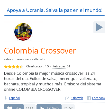
loading.
Play
Apoya a Ucrania. Salva la paz en el mundo!
Video
Play
Skip
Backward
Skip
Forward
Mute
Current
Colombia Crossover
Time
0:00
/
salsa
merengue
vallenato
Duration
-:-
Clasificacion:
4.5
Retiradas
:
51
Loaded
:
Desde Colombia la mejor música crossover las 24
0.00%
horas del día. Exitos de salsa, merengue, vallenato,
Stream
bachata, tropical y muchos más. Emisora del sistema
Type
LIVE
online COLOMBIA CROSSOVER.
Seek to
live,
currently
Español
Sitio web
behind
live
LIVE
Like
1131
En Vivo
62