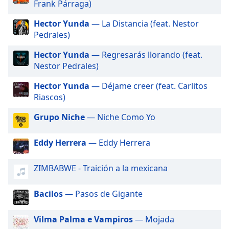
Frank Párraga)
of
dialog
Hector Yunda
— La Distancia (feat. Nestor
window.
Pedrales)
Escape
will
Hector Yunda
— Regresarás llorando (feat.
cancel
Nestor Pedrales)
and
close
Hector Yunda
— Déjame creer (feat. Carlitos
the
Riascos)
window.
Grupo Niche
— Niche Como Yo
Text
Color
Eddy Herrera
— Eddy Herrera
ZIMBABWE - Traición a la mexicana
Opacity
Bacilos
— Pasos de Gigante
Text
Background
Vilma Palma e Vampiros
— Mojada
Color