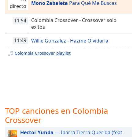
opens
Mono Zabaleta
Para Qué Me Buscas
Colombia Urbana
directo
subtitles
settings
Colombia Góspel
Colombia Crossover - Crossover solo
dialog
11:54
exitos
subtitles
off
,
selected
11:49
Willie Gonzalez - Hazme Olvidarla
Colombia Crossover playlist
Audio
Track
Picture-
in-
Picture
Fullscreen
This
is
a
TOP canciones en Colombia
modal
Crossover
window.
Hector Yunda
— Ibarra Tierra Querida (feat.
Beginning