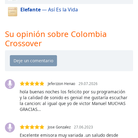
Elefante
— Así Es la Vida
Opacity
Caption
Su opinión sobre Colombia
Area
Crossover
Background
Color
Opacity
Jeferzzon Henao
29.07.2026
Font
hola buenas noches los felicito por su programación
Size
y la calidad de sonido es genial me gustaría escuchar
la cancion: al igual que yo de victor Manuel MUCHAS
GRACIAS...
Text
Edge
Style
Jose Gonzalez
27.06.2023
Excelente emisora muy variada .un saludo desde