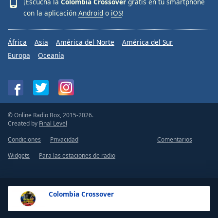
¡Escucha la
Colombia Crossover
gratis en tu smartphone
con la aplicación
Android
o
iOS
!
África
Asia
América del Norte
América del Sur
Europa
Oceanía
© Online Radio Box, 2015-2026.
Created by
Final Level
Condiciones
Privacidad
Comentarios
Widgets
Para las estaciones de radio
Colombia Crossover