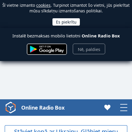
Šī vietne izmanto
cookies
. Turpinot izmantot šo vietni, jūs piekrītat
mūsu sīkdatņu izmantošanas politikai.
Instalē bezmaksas mobilo lietotni
Online Radio Box
Nē, paldies
Online Radio Box
Video
Player
is
loading.
Stāviet kopā ar Ukrainu. Glābiet mieru