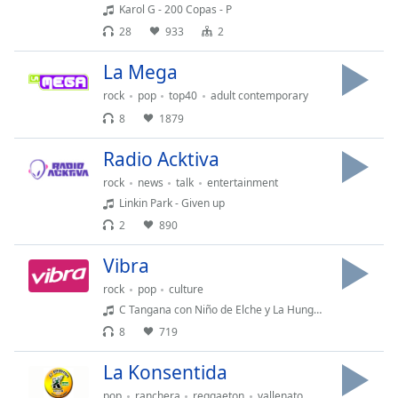
Karol G - 200 Copas - P
Family
28
933
2
La Mega
Reset
Done
rock
pop
top40
adult contemporary
Close
8
1879
Modal
Dialog
Radio Acktiva
End
of
rock
news
talk
entertainment
dialog
Linkin Park - Given up
window.
2
890
Vibra
rock
pop
culture
C Tangana con Niño de Elche y La Hungara - Tu Me Dejaste De Querer
8
719
La Konsentida
pop
ranchera
reggaeton
vallenato