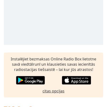
Instalējiet bezmaksas Online Radio Box lietotne
savā viedtālrunī un klausieties savas iecienītās
radiostacijas tiešsaistē – lai kur jūs atrastos!
citas opcijas