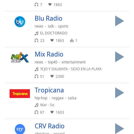
subtitles
7
1863
settings
dialog
Blu Radio
subtitles
news
talk
sports
off
,
selected
EL DOCTORADO
23
1863
1
Audio
Track
Mix Radio
Picture-
news
top40
entertainment
in-
?EJO Y DALMATA - SEXO EN LA PLAYA
Picture
51
2390
Fullscreen
This
Tropicana
is
a
hip-hop
reggae
salsa
modal
War - So
window.
87
1603
Beginning
CRV Radio
of
christian
gospel