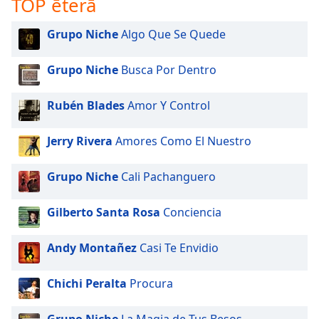
TOP ēterā
Grupo Niche
Algo Que Se Quede
Grupo Niche
Busca Por Dentro
Rubén Blades
Amor Y Control
Jerry Rivera
Amores Como El Nuestro
Grupo Niche
Cali Pachanguero
Gilberto Santa Rosa
Conciencia
Andy Montañez
Casi Te Envidio
Chichi Peralta
Procura