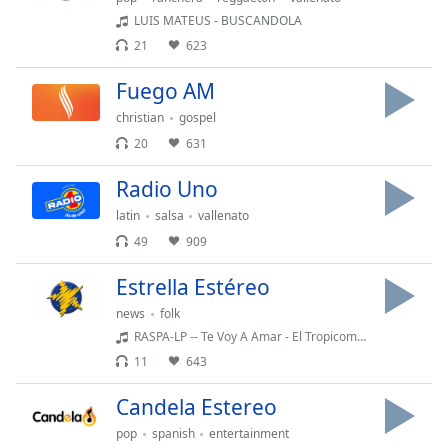
LUIS MATEUS - BUSCANDOLA
21
623
Fuego AM
christian
gospel
20
631
Radio Uno
latin
salsa
vallenato
49
909
Estrella Estéreo
news
folk
RASPA-LP -- Te Voy A Amar - El Tropicombo
11
643
Candela Estereo
pop
spanish
entertainment