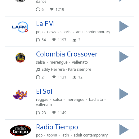
dance
Opacity
6
1219
La FM
Caption
Area
pop
news
sports
adult contemporary
Background
54
1197
2
Color
Colombia Crossover
salsa
merengue
vallenato
Opacity
Eddy Herrera - Para siempre
21
1131
12
Font
Size
El Sol
reggae
salsa
merengue
bachata
vallenato
Text
23
1149
Edge
Style
Radio Tiempo
pop
top40
latin
adult contemporary
Font