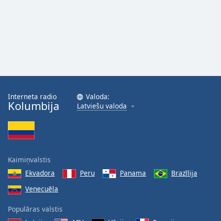
Interneta radio
Valoda:
Kolumbija
Latviešu valoda
Kaimiņvalstis
Ekvadora
Peru
Panama
Brazīlija
Venecuēla
Populāras valstis