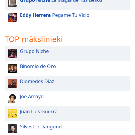
Grupo Niche
La Magia de Tus Besos
Eddy Herrera
Pegame Tu Vicio
TOP mākslinieki
Grupo Niche
Binomio de Oro
Diomedes Díaz
Joe Arroyo
Juan Luis Guerra
Silvestre Dangond