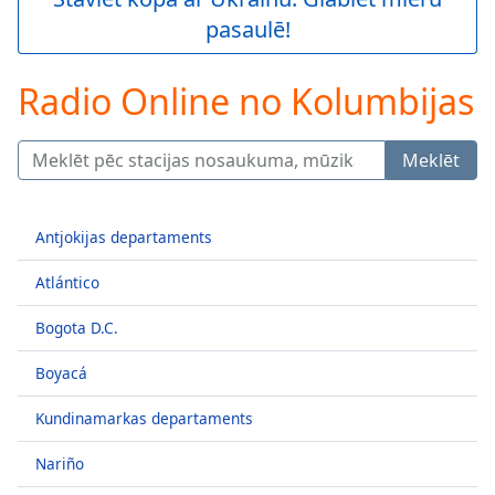
Play
pasaulē!
Video
Play
Skip
Radio Online no Kolumbijas
Backward
Skip
Forward
Meklēt
Mute
Current
Time
0:00
Antjokijas departaments
/
Duration
-:-
Atlántico
Loaded
:
0.00%
Bogota D.C.
Stream
Type
LIVE
Boyacá
Seek to
live,
Kundinamarkas departaments
currently
behind
live
LIVE
Nariño
Remaining