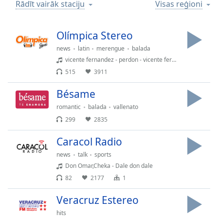
Time
-
Rādīt vairāk staciju
Visas reģioni
-:-
Olímpica Stereo
1x
Playback
news
latin
merengue
balada
Rate
vicente fernandez - perdon - vicente fernandez
515
3911
Chapters
Chapters
Bésame
romantic
balada
vallenato
Descriptions
299
2835
descriptions
off
,
Caracol Radio
selected
news
talk
sports
Don Omar,Cheka - Dale don dale
Subtitles
82
2177
1
subtitles
settings
,
Veracruz Estereo
opens
hits