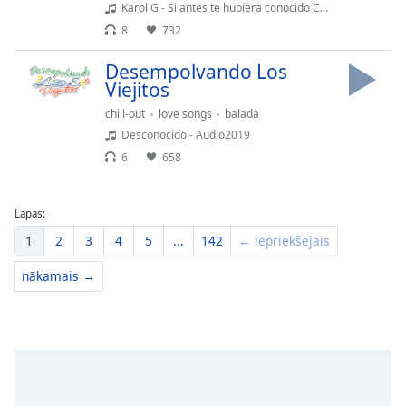
Karol G - Si antes te hubiera conocido CANDELA
8
732
Desempolvando Los
Viejitos
chill-out
love songs
balada
Desconocido - Audio2019
6
658
Lapas:
1
2
3
4
5
...
142
← iepriekšējais
nākamais →