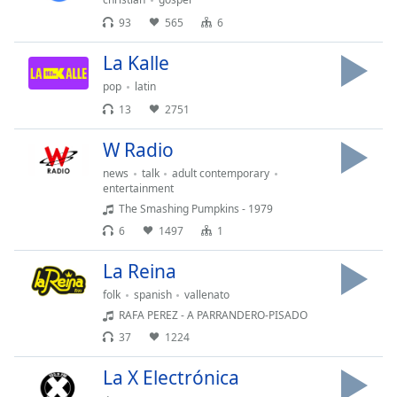
dialog
93
565
6
window.
Escape
La Kalle
will
cancel
pop
latin
and
13
2751
close
the
W Radio
window.
news
talk
adult contemporary
entertainment
Text
The Smashing Pumpkins - 1979
Color
6
1497
1
La Reina
Opacity
folk
spanish
vallenato
RAFA PEREZ - A PARRANDERO-PISADO
Text
37
1224
Background
Color
La X Electrónica