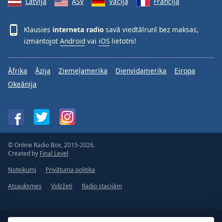
Latvija
ASV
Vācija
Francija
Klausies
interneta radio
savā viedtālrunī bez maksas,
izmantojot
Android
vai
iOS
lietotni!
Āfrika
Āzija
Ziemeļamerika
Dienvidamerika
Eiropa
Okeānija
© Online Radio Box, 2015-2026.
Created by
Final Level
Noteikumi
Privātuma politika
Atsauksmes
Vidzžeti
Radio stacijām