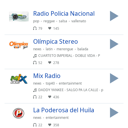
Remaining
Time
-
Radio Policia Nacional
-:-
pop
reggae
salsa
vallenato
1x
79
145
Playback
Rate
Olímpica Stereo
Chapters
news
latin
merengue
balada
CUARTETO IMPERIAL - DOBLE VIDA - P
Chapters
52
278
Descriptions
Mix Radio
descriptions
news
top40
entertainment
off
,
DADDY YANKEE - SALGO PA LA CALLE - p
selected
22
436
Subtitles
La Poderosa del Huila
subtitles
news
entertainment
settings
,
22
358