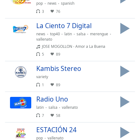
pop
news
spanish
3
76
Opacity
La Ciento 7 Digital
Caption
news
top40
latin
salsa
merengue
Area
vallenato
Background
JOSE MOGOLLON - Amor a La Buena
Color
5
89
Kambis Stereo
Opacity
variety
1
89
Font
Size
Radio Uno
latin
salsa
vallenato
Text
7
58
Edge
Style
ESTACIÓN 24
pop
vallenato