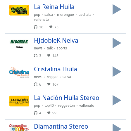
of
La Reina Huila
dialog
window.
pop
salsa
merengue
bachata
vallenato
Escape
16
75
will
cancel
HJdobleK Neiva
and
close
news
talk
sports
the
3
145
window.
Cristalina Huila
Text
news
reggae
salsa
Color
6
107
La Nación Huila Stereo
Opacity
pop
top40
reggaeton
vallenato
4
99
Text
Background
Diamantina Stereo
Color