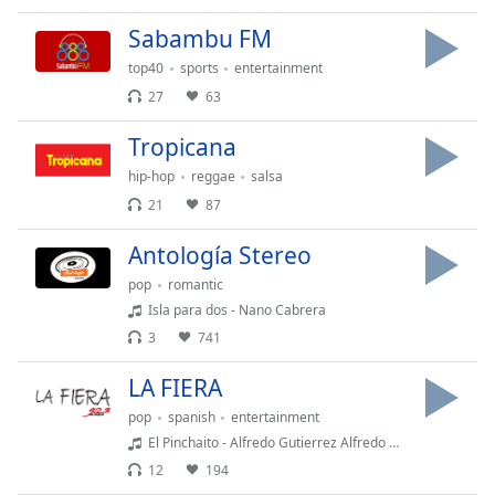
opens
subtitles
Sabambu FM
settings
top40
sports
entertainment
dialog
subtitles
27
63
off
,
Tropicana
selected
hip-hop
reggae
salsa
Audio
21
87
Track
Antología Stereo
Picture-
in-
Picture
pop
romantic
Fullscreen
Isla para dos - Nano Cabrera
This
3
741
is
a
LA FIERA
modal
pop
spanish
entertainment
window.
El Pinchaito - Alfredo Gutierrez Alfredo Gutierrez
12
194
Beginning