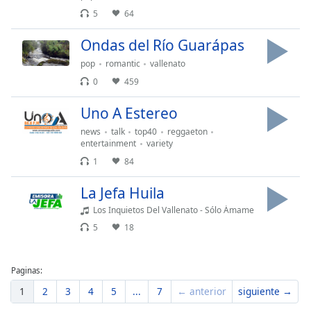
Font
5
64
Family
Ondas del Río Guarápas
pop
romantic
vallenato
Reset
0
459
Done
Close
Uno A Estereo
Modal
Dialog
news
talk
top40
reggaeton
End
entertainment
variety
of
1
84
dialog
window.
La Jefa Huila
Los Inquietos Del Vallenato - Sólo Ámame
5
18
Paginas:
1
2
3
4
5
...
7
← anterior
siguiente →