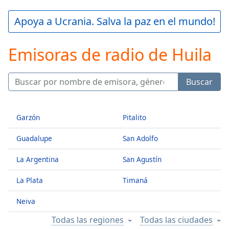
loading.
Play
Apoya a Ucrania. Salva la paz en el mundo!
Video
Play
Emisoras de radio de Huila
Skip
Backward
Skip
Forward
Buscar
Mute
Current
Time
0:00
Garzón
Pitalito
/
Duration
-:-
Guadalupe
San Adolfo
Loaded
:
0.00%
La Argentina
San Agustín
Stream
Type
LIVE
La Plata
Timaná
Seek to
live,
Neiva
currently
behind
Todas las regiones
Todas las ciudades
live
LIVE