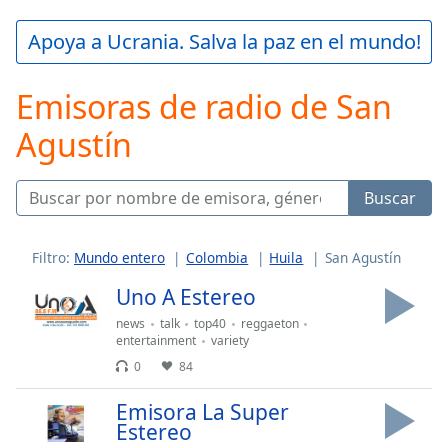
loading.
Play
Apoya a Ucrania. Salva la paz en el mundo!
Video
Play
Emisoras de radio de San
Skip
Backward
Agustín
Skip
Forward
Mute
Current
Buscar
Time
0:00
/
Duration
-:-
Filtro:
Mundo entero
Colombia
Huila
San Agustín
Loaded
:
Uno A Estereo
0.00%
Stream
news
talk
top40
reggaeton
entertainment
variety
Type
LIVE
0
84
Seek to
live,
currently
Emisora La Super
behind
Estereo
live
LIVE