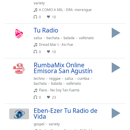
Remaining
variety
Time
-
A COMO A MIL - DRA -merengue
-:-
0
10
1x
Tu Radio
Playback
Rate
salsa
bachata
balada
vallenato
Dread Mar I - Asi Fue
Chapters
0
10
Chapters
RumbaMix Online
Emisora San Agustín
Descriptions
techno
reggae
salsa
cumbia
descriptions
bachata
balada
vallenato
off
,
Flans - No Soy Tan Fuerte
selected
0
23
Subtitles
Eben-Ezer Tu Radio de
Vida
subtitles
settings
,
gospel
variety