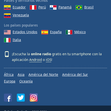
Países y territorios vecinos
Ecuador
Perú
Panamá
Brasil
Venezuela
Los países populares
Estados Unidos
España
México
Italia
¡Escucha la
online radio
gratis en tu smartphone con la
aplicación
Android
o
iOS
!
África
Asia
América del Norte
América del Sur
Europa
Oceanía