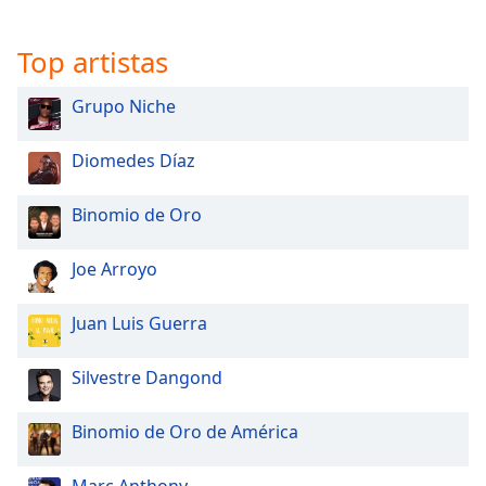
Font
Family
Top artistas
Grupo Niche
Reset
Done
Diomedes Díaz
Close
Modal
Dialog
End
Binomio de Oro
of
dialog
Joe Arroyo
window.
Juan Luis Guerra
Silvestre Dangond
Binomio de Oro de América