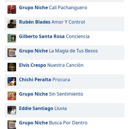
Grupo Niche
Cali Pachanguero
Opacity
Rubén Blades
Amor Y Control
Caption
Area
Gilberto Santa Rosa
Conciencia
Background
Color
Grupo Niche
La Magia de Tus Besos
Opacity
Elvis Crespo
Nuestra Canción
Chichi Peralta
Procura
Font
Size
Grupo Niche
Sin Sentimiento
Text
Eddie Santiago
Lluvia
Edge
Style
Grupo Niche
Busca Por Dentro