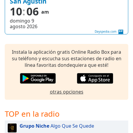
San Agustín
of
10
06
dialog
am
window.
domingo 9
Escape
agosto 2026
will
Dayspedia.com
cancel
and
close
Instala la aplicación gratis Online Radio Box para
the
su teléfono y escucha sus estaciones de radio en
window.
línea favoritas dondequiera que esté!
Text
Color
otras opciones
Opacity
TOP en la radio
Text
Background
Grupo Niche
Algo Que Se Quede
Color