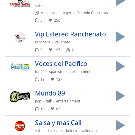
Font
salsa
Family
Mi son vueltabajero - Orlando Contreras
5
256
Reset
Vip Estereo Ranchenato
Done
ranchera
vallenato
Close
Modal
9
197
2
Dialog
End
Voces del Pacifico
of
top40
spanish
entertainment
dialog
window.
13
127
Mundo 89
pop
talk
entertainment
18
83
Salsa y mas Cali
salsa
bachata
bolero
vallenato