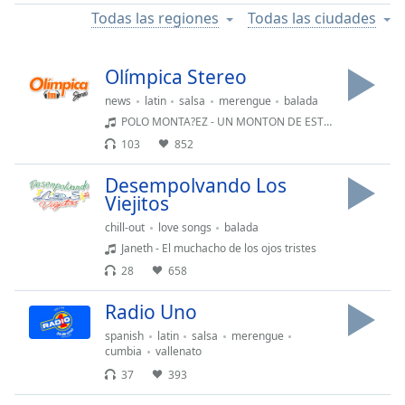
Remaining
Todas las regiones
Todas las ciudades
Time
-
-:-
Olímpica Stereo
1x
news
latin
salsa
merengue
balada
Playback
Rate
POLO MONTA?EZ - UN MONTON DE ESTRELLAS-
103
852
Chapters
Desempolvando Los
Chapters
Viejitos
Descriptions
chill-out
love songs
balada
Janeth - El muchacho de los ojos tristes
descriptions
28
658
off
,
selected
Radio Uno
Subtitles
spanish
latin
salsa
merengue
cumbia
vallenato
subtitles
37
393
settings
,