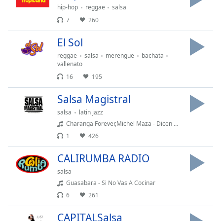
hip-hop
reggae
salsa
7
260
Opacity
El Sol
Caption
reggae
salsa
merengue
bachata
Area
vallenato
Background
16
195
Color
Salsa Magistral
Opacity
salsa
latin jazz
Charanga Forever,Michel Maza - Dicen Que Amor
1
426
Font
Size
CALIRUMBA RADIO
salsa
Text
Guasabara - Si No Vas A Cocinar
Edge
6
261
Style
CAPITALSalsa