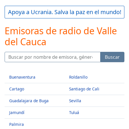
loading.
Play
Apoya a Ucrania. Salva la paz en el mundo!
Video
Play
Emisoras de radio de Valle
Skip
Backward
del Cauca
Skip
Forward
Mute
Current
Buscar
Time
0:00
/
Duration
-:-
Buenaventura
Roldanillo
Loaded
:
0.00%
Cartago
Santiago de Cali
Stream
Type
LIVE
Guadalajara de Buga
Sevilla
Seek to
live,
Jamundí
Tuluá
currently
behind
live
LIVE
Palmira