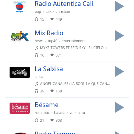
opens
Radio Autentica Cali
subtitles
pop
talk
christian
settings
dialog
15
449
subtitles
Mix Radio
off
,
selected
news
top40
entertainment
MYKE TOWERS FT FEID SKY - EL CIELO p
Audio
16
571
Track
La Salxisa
Picture-
in-
Picture
salsa
Fullscreen
ANGEL CANALES (LA RODILLA QUE CANTA) - PERICO MACOÑA
This
39
168
is
a
Bésame
modal
romantic
balada
vallenato
window.
21
303
Beginning