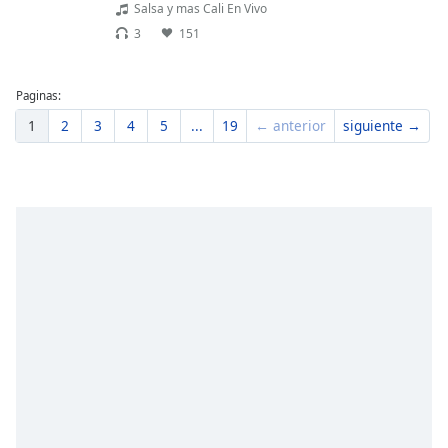
Salsa y mas Cali En Vivo
3
151
Paginas:
1
2
3
4
5
...
19
← anterior
siguiente →