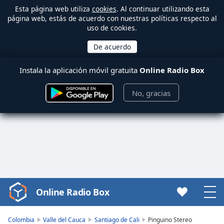
Esta página web utiliza
cookies
. Al continuar utilizando esta
página web, estás de acuerdo con nuestras políticas respecto al
uso de cookies.
Instala la aplicación móvil gratuita
Online Radio Box
No, gracias
Online Radio Box
Video
Player
is
Colombia
Valle del Cauca
Santiago de Cali
Pinguino Stereo