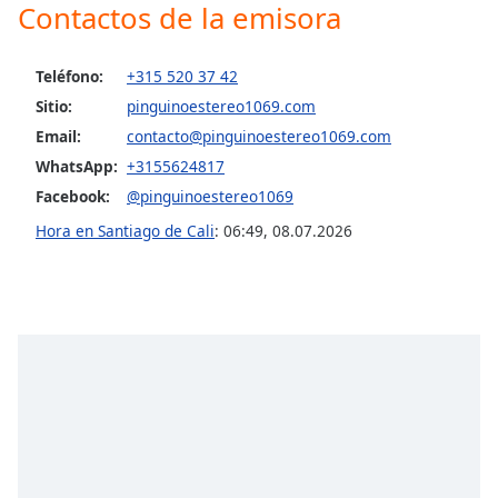
opens
Contactos de la emisora
subtitles
settings
dialog
Teléfono:
+315 520 37 42
subtitles
Sitio:
pinguinoestereo1069.com
off
,
Email:
contacto@pinguinoestereo1069.com
selected
WhatsApp:
+3155624817
Audio
Facebook:
@pinguinoestereo1069
Track
Hora en Santiago de Cali
:
06:49
,
08.07.2026
Picture-
in-
Picture
Fullscreen
This
is
a
modal
window.
Beginning