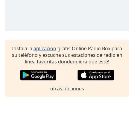
of
dialog
window.
Escape
will
cancel
and
Instala la
aplicación
gratis Online Radio Box para
close
su teléfono y escucha sus estaciones de radio en
the
línea favoritas dondequiera que esté!
window.
Text
Color
otras opciones
Opacity
Text
Background
Color