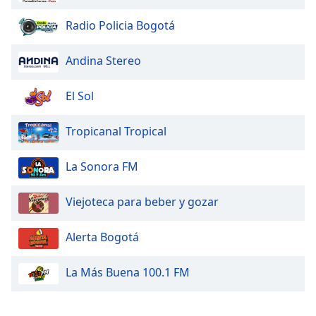
Font
Radio Policia Bogotá
Family
Andina Stereo
Reset
Done
El Sol
Close
Modal
Dialog
Tropicanal Tropical
End
of
La Sonora FM
dialog
window.
Viejoteca para beber y gozar
Alerta Bogotá
La Más Buena 100.1 FM