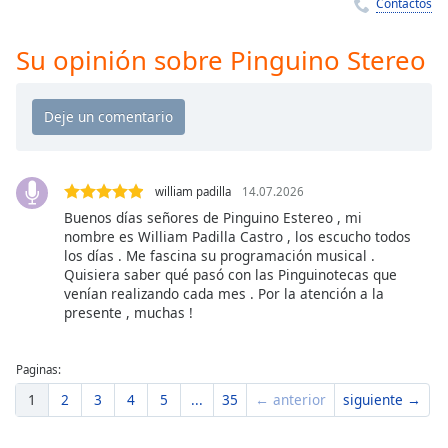
Remaining
Contactos
Time
-
-:-
Su opinión sobre Pinguino Stereo
1x
Playback
Rate
Chapters
william padilla
14.07.2026
Chapters
Buenos días señores de Pinguino Estereo , mi
nombre es William Padilla Castro , los escucho todos
Descriptions
los días . Me fascina su programación musical .
Quisiera saber qué pasó con las Pinguinotecas que
descriptions
venían realizando cada mes . Por la atención a la
off
,
presente , muchas !
selected
Subtitles
Paginas:
1
2
3
4
5
...
35
← anterior
siguiente →
subtitles
settings
,