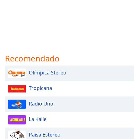
Opacity
Caption
Area
Background
Color
Recomendado
Opacity
Olímpica Stereo
Tropicana
Font
Size
Radio Uno
Text
La Kalle
Edge
Style
Paisa Estereo