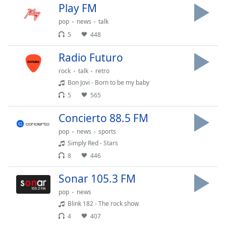
of
Play FM
dialog
pop
news
talk
window.
5
448
Escape
will
Radio Futuro
cancel
and
rock
talk
retro
close
Bon Jovi - Born to be my baby
the
5
565
window.
Concierto 88.5 FM
Text
pop
news
sports
Color
Simply Red - Stars
8
446
Opacity
Sonar 105.3 FM
pop
news
Text
Blink 182 - The rock show
Background
4
407
Color