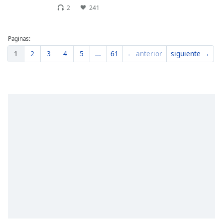
2
241
Paginas:
1
2
3
4
5
...
61
← anterior
siguiente →