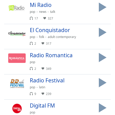
Mi Radio
pop
news
talk
17
327
El Conquistador
pop
folk
adult contemporary
2
317
Radio Romantica
pop
2
349
Radio Festival
pop
latin
9
239
Digital FM
pop