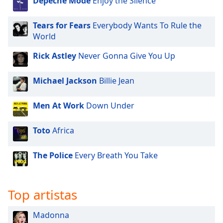
Depeche Mode
Enjoy the Silence
Tears for Fears
Everybody Wants To Rule the
World
Rick Astley
Never Gonna Give You Up
Michael Jackson
Billie Jean
Men At Work
Down Under
Toto
Africa
The Police
Every Breath You Take
Top artistas
Madonna