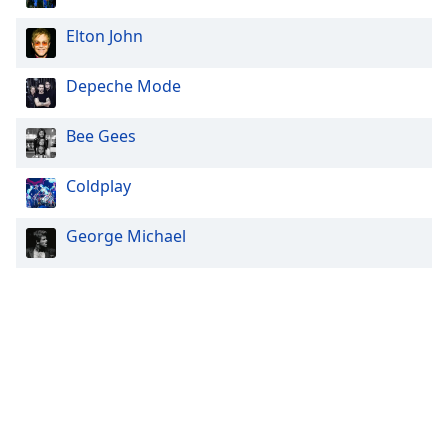
Elton John
Depeche Mode
Bee Gees
Coldplay
George Michael