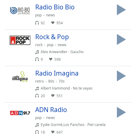
Remaining
Radio Bio Bio
Time
-
-:-
pop
news
92
954
1x
Playback
Rock & Pop
Rate
rock
pop
news
Chapters
Álex Anwandter - Gaucho
9
598
Chapters
Radio Imagina
Descriptions
retro
80s
70s
descriptions
Albert Hammond - No te vayas
off
,
20
551
selected
ADN Radio
Subtitles
pop
news
subtitles
Eydie Gormé,Los Panchos - Piel canela
settings
,
18
647