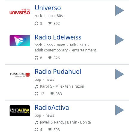
Universo
Opacity
rock
pop
80s
3
392
Caption
Radio Edelweiss
Area
Background
rock
pop
news
talk
90s
Color
adult contemporary
entertainment
8
326
Opacity
Radio Pudahuel
pop
news
Font
Karol G - Mi ex tenía razón
Size
12
383
RadioActiva
Text
Edge
pop
news
Style
Jowell & Randy,J Balvin - Bonita
4
393