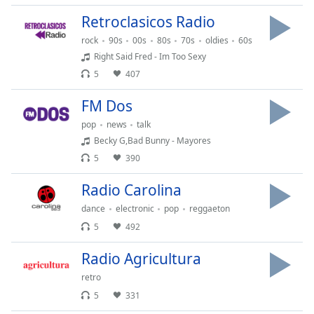
Font
Retroclasicos Radio
Family
rock
90s
00s
80s
70s
oldies
60s
Right Said Fred - Im Too Sexy
Reset
5
407
Done
FM Dos
Close
Modal
Dialog
pop
news
talk
End
Becky G,Bad Bunny - Mayores
of
5
390
dialog
window.
Radio Carolina
dance
electronic
pop
reggaeton
5
492
Radio Agricultura
retro
5
331