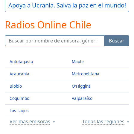
loading.
Apoya a Ucrania. Salva la paz en el mundo!
Play
Video
Radios Online Chile
Play
Skip
Backward
Skip
Buscar
Forward
Mute
Current
Antofagasta
Maule
Time
0:00
/
Araucanía
Metropolitana
Duration
-:-
Loaded
:
Biobío
O'Higgins
0.00%
Stream
Coquimbo
Valparaíso
Type
LIVE
Los Lagos
Seek to
live,
currently
Ver mas emisoras
Todas las regiones
behind
live
LIVE