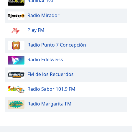
RadioActiva
Font
Family
Radio Mirador
Play FM
Reset
Done
Close
Radio Punto 7 Concepción
Modal
Dialog
End
Radio Edelweiss
of
dialog
FM de los Recuerdos
window.
Radio Sabor 101.9 FM
Radio Margarita FM