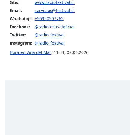
opens
Sitio:
www.radiofestival.cl
subtitles
Email:
servicios@festival.cl
settings
WhatsApp:
+56950507762
dialog
subtitles
Facebook:
@radiofestivaloficial
off
,
Twitter:
@radio_festival
selected
Instagram:
@radio_festival
Hora en Viña del Mar
:
11:41
,
08.06.2026
Audio
Track
Picture-
in-
Picture
Fullscreen
This
is
a
modal
window.
Beginning