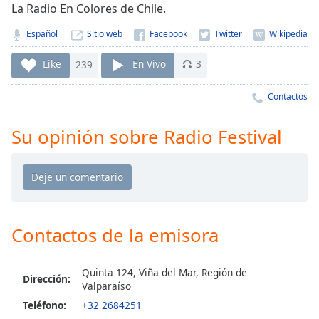
Remaining
La Radio En Colores de Chile.
Time
-
-:-
Español
Sitio web
1x
Like
239
En Vivo
3
Playback
Rate
Contactos
Chapters
Su opinión sobre Radio Festival
Chapters
Descriptions
descriptions
off
,
Contactos de la emisora
selected
Subtitles
Quinta 124, Viña del Mar, Región de
Dirección:
Valparaíso
subtitles
settings
,
Teléfono:
+32 2684251