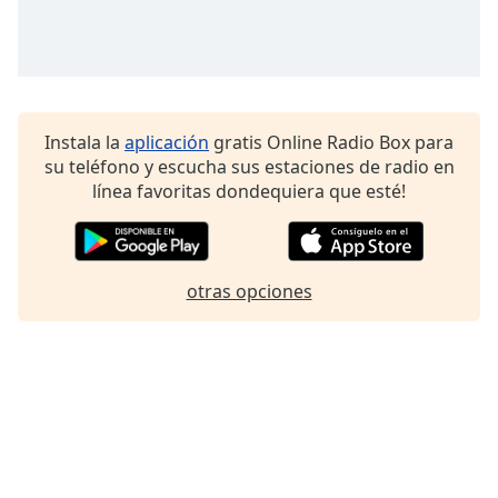
of
dialog
window.
Escape
will
cancel
Instala la
aplicación
gratis Online Radio Box para
and
su teléfono y escucha sus estaciones de radio en
close
línea favoritas dondequiera que esté!
the
window.
Text
otras opciones
Color
Opacity
Text
Background
Color