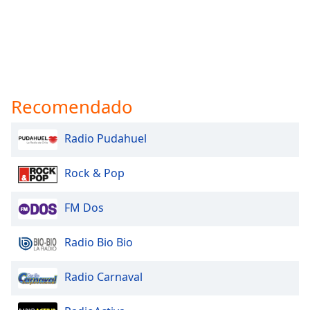
Opacity
Caption
Area
Background
Recomendado
Color
Radio Pudahuel
Opacity
Rock & Pop
Font
FM Dos
Size
Radio Bio Bio
Text
Edge
Radio Carnaval
Style