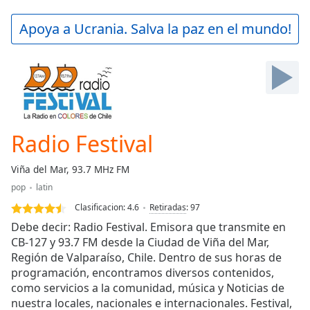
loading.
Play
Apoya a Ucrania. Salva la paz en el mundo!
Video
Play
Skip
Backward
Skip
Forward
Mute
Current
Radio Festival
Time
0:00
/
Viña del Mar, 93.7 MHz FM
Duration
-:-
pop
latin
Loaded
:
0.00%
Clasificacion:
4.6
Retiradas
:
97
Stream
Debe decir: Radio Festival. Emisora que transmite en
Type
LIVE
CB-127 y 93.7 FM desde la Ciudad de Viña del Mar,
Región de Valparaíso, Chile. Dentro de sus horas de
Seek to
live,
programación, encontramos diversos contenidos,
currently
como servicios a la comunidad, música y Noticias de
behind
live
LIVE
nuestra locales, nacionales e internacionales. Festival,