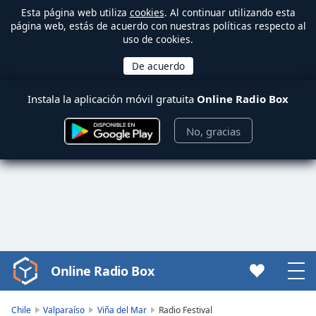
Esta página web utiliza
cookies
. Al continuar utilizando esta
página web, estás de acuerdo con nuestras políticas respecto al
uso de cookies.
Instala la aplicación móvil gratuita
Online Radio Box
No, gracias
Online Radio Box
Video
Player
is
Chile
Valparaíso
Viña del Mar
Radio Festival