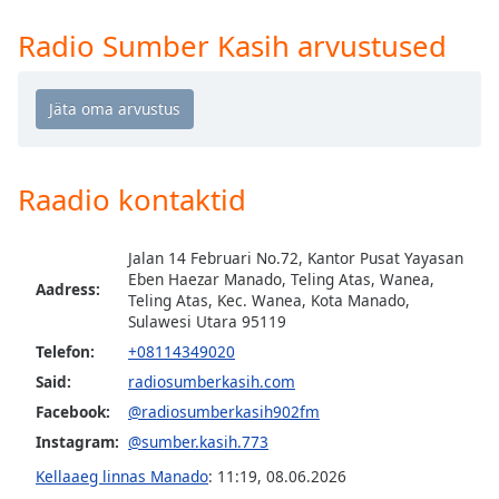
Time
-
-:-
Radio Sumber Kasih arvustused
1x
Playback
Rate
Chapters
Raadio kontaktid
Chapters
Descriptions
Jalan 14 Februari No.72, Kantor Pusat Yayasan
Eben Haezar Manado, Teling Atas, Wanea,
Aadress:
descriptions
Teling Atas, Kec. Wanea, Kota Manado,
off
,
Sulawesi Utara 95119
selected
Telefon:
+08114349020
Said:
radiosumberkasih.com
Subtitles
Facebook:
@radiosumberkasih902fm
subtitles
Instagram:
@sumber.kasih.773
settings
,
Kellaaeg linnas Manado
:
11:19
,
08.06.2026
opens