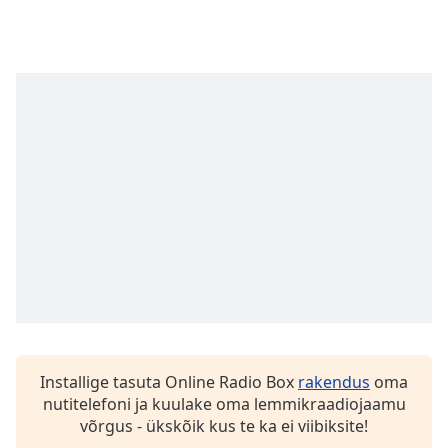
subtitles
settings
dialog
subtitles
off
,
selected
Audio
Track
Picture-
in-
Picture
Fullscreen
This
is
a
modal
window.
Installige tasuta Online Radio Box
rakendus
oma
nutitelefoni ja kuulake oma lemmikraadiojaamu
Beginning
võrgus - ükskõik kus te ka ei viibiksite!
of