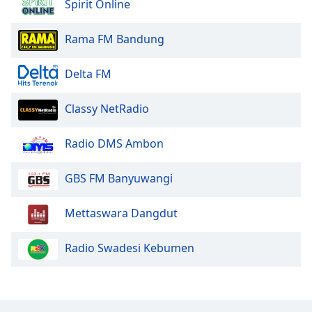
Spirit Online
Opacity
Rama FM Bandung
Caption
Area
Delta FM
Background
Color
Classy NetRadio
Radio DMS Ambon
Opacity
GBS FM Banyuwangi
Font
Size
Mettaswara Dangdut
Text
Radio Swadesi Kebumen
Edge
Style
Font