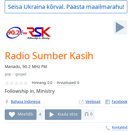
Play
Seisa Ukraina kõrval. Päästa maailmarahu!
Video
Play
Skip
Backward
Skip
Forward
Mute
Current
Radio Sumber Kasih
Time
0:00
/
Manado, 90.2 MHz FM
Duration
-:-
pop
gospel
Loaded
:
0.00%
Hinnang:
0.0
Arvustused
:
0
Stream
Followship in, Ministry
Type
LIVE
Bahasa Indonesia
Veebisait
Seek to
live,
currently
Meeldib
4
Kuula otse
0
behind
live
LIVE
Remaining
Kontaktid