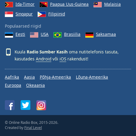
Ida-Timor
Paapua Uus-Guinea
Malaisia
Sinqapur
Filipiinid
Populaarsed riigid
Eesti
USA
Brasiilia
Saksamaa
Kuula
Radio Sumber Kasih
oma nutitelefonis tasuta,
kasutades
Android
või
iOS
rakendust!
Aafrika
Aasia
Põhja-Ameerika
Lõuna-Ameerika
Euroopa
Okeaania
© Online Radio Box, 2015-2026.
Created by
Final Level