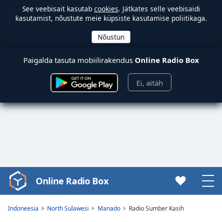
See veebisait kasutab
cookies
. Jätkates selle veebisaidi
kasutamist, nõustute meie küpsiste kasutamise poliitikaga.
Paigalda tasuta mobiilirakendus
Online Radio Box
Ei, aitäh
Online Radio Box
Video
Player
is
Indoneesia
North Sulawesi
Manado
Radio Sumber Kasih
loading.