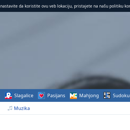
 nastavite da koristite ovu veb lokaciju, pristajete na našu politiku ko
e
Slagalice
Pasijans
Mahjong
Sudoku
Muzika