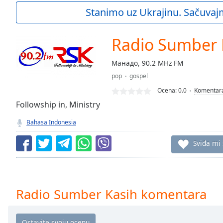
Current
Stanimo uz Ukrajinu. Sačuvaj
Time
0:00
/
Duration
-:-
Radio Sumber 
Loaded
:
0.00%
Манадо, 90.2 MHz FM
0:00
pop
gospel
Stream
Type
LIVE
Ocena:
0.0
Komentar
Seek to
Followship in, Ministry
live,
currently
Bahasa Indonesia
behind
live
LIVE
Remaining
Sviđa mi
Time
-
-:-
1x
Radio Sumber Kasih komentara
Playback
Rate