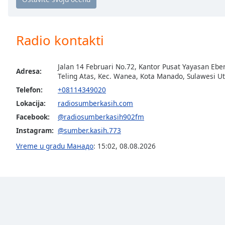
Chapters
Chapters
Radio kontakti
Descriptions
descriptions
Jalan 14 Februari No.72, Kantor Pusat Yayasan Eb
off
,
Adresa:
Teling Atas, Kec. Wanea, Kota Manado, Sulawesi U
selected
Telefon:
+08114349020
Lokacija:
radiosumberkasih.com
Subtitles
Facebook:
@radiosumberkasih902fm
subtitles
Instagram:
@sumber.kasih.773
settings
,
opens
Vreme u gradu Манадо
:
15:02
,
08.08.2026
subtitles
settings
dialog
subtitles
off
,
selected