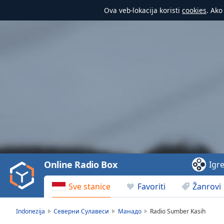
Ova veb-lokacija koristi
cookies
. Ako
Video
Player
is
loading.
Play
Video
Online Radio Box
Igr
Play
Skip
Sve stanice
Favoriti
Žanrovi
Backward
Skip
Forward
Indonezija
Северни Сулавеси
Манадо
Radio Sumber Kasih
Mute