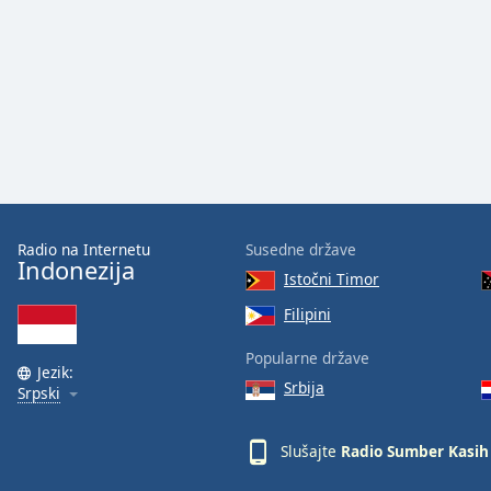
Audio
Track
Picture-
in-
Picture
Fullscreen
This
is
a
modal
window.
Radio na Internetu
Susedne države
Indonezija
Istočni Timor
Beginning
Filipini
of
dialog
Popularne države
window.
Jezik:
Srbija
Escape
Srpski
will
cancel
Slušajte
Radio Sumber Kasih
and
close