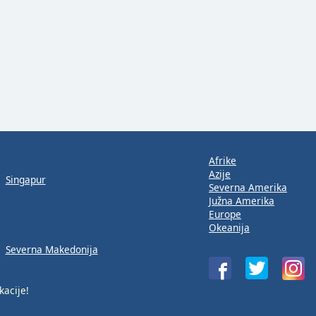
Afrike
Azije
Singapur
Severna Amerika
Južna Amerika
Europe
Okeanija
Severna Makedonija
kacije!