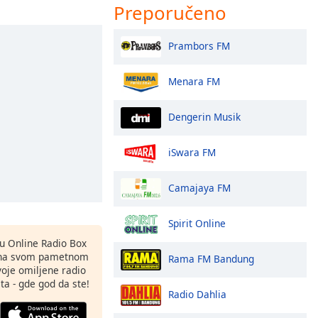
Preporučeno
Prambors FM
Menara FM
Dengerin Musik
iSwara FM
Camajaya FM
Spirit Online
nu Online Radio Box
 na svom pametnom
Rama FM Bandung
svoje omiljene radio
ta - gde god da ste!
Radio Dahlia