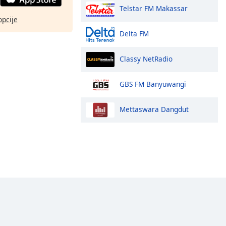
Telstar FM Makassar
opcije
Delta FM
Classy NetRadio
GBS FM Banyuwangi
Mettaswara Dangdut