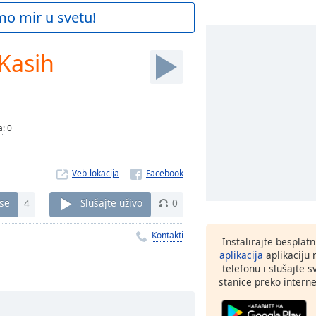
mo mir u svetu!
Kasih
a
:
0
Veb-lokacija
 se
4
Slušajte uživo
0
Kontakti
Instalirajte besplat
aplikacija
aplikaciju
telefonu i slušajte 
stanice preko interne