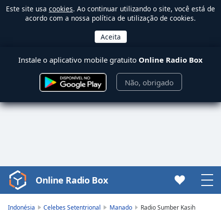
Este site usa
cookies
. Ao continuar utilizando o site, você está de
acordo com a nossa política de utilização de cookies.
Instale o aplicativo mobile gratuito
Online Radio Box
Não, obrigado
Online Radio Box
Video
Player
is
Indonésia
Celebes Setentrional
Manado
Radio Sumber Kasih
loading.