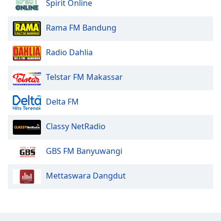
Spirit Online
Opacity
Rama FM Bandung
Caption
Area
Radio Dahlia
Background
Color
Telstar FM Makassar
Delta FM
Opacity
Classy NetRadio
Font
Size
GBS FM Banyuwangi
Text
Mettaswara Dangdut
Edge
Style
Font