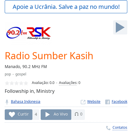
Play
Apoie a Ucrânia. Salve a paz no mundo!
Video
Play
Skip
Backward
Skip
Forward
Mute
Current
Radio Sumber Kasih
Time
0:00
/
Manado, 90.2 MHz FM
Duration
-:-
pop
gospel
Loaded
:
0.00%
Avaliação:
0.0
Avaliações
:
0
Stream
Followship in, Ministry
Type
LIVE
Bahasa Indonesia
Website
Seek to
live,
currently
Curtir
4
Ao Vivo
0
behind
live
LIVE
Remaining
Contatos