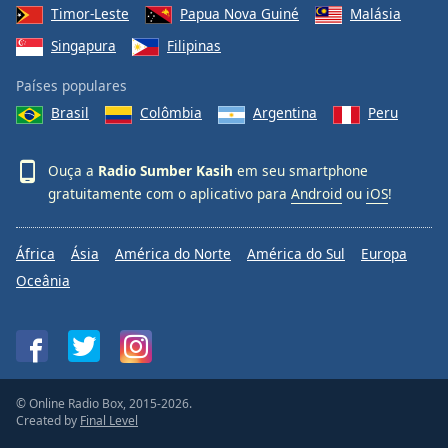
Timor-Leste
Papua Nova Guiné
Malásia
Singapura
Filipinas
Países populares
Brasil
Colômbia
Argentina
Peru
Ouça a
Radio Sumber Kasih
em seu smartphone
gratuitamente com o aplicativo para
Android
ou
iOS
!
África
Ásia
América do Norte
América do Sul
Europa
Oceânia
© Online Radio Box, 2015-2026.
Created by
Final Level