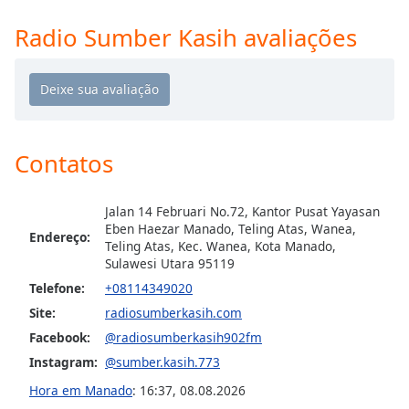
Time
-
-:-
Radio Sumber Kasih avaliações
1x
Playback
Rate
Chapters
Contatos
Chapters
Descriptions
Jalan 14 Februari No.72, Kantor Pusat Yayasan
Eben Haezar Manado, Teling Atas, Wanea,
Endereço:
descriptions
Teling Atas, Kec. Wanea, Kota Manado,
off
,
Sulawesi Utara 95119
selected
Telefone:
+08114349020
Site:
radiosumberkasih.com
Subtitles
Facebook:
@radiosumberkasih902fm
subtitles
Instagram:
@sumber.kasih.773
settings
,
Hora em Manado
:
16:37
,
08.08.2026
opens