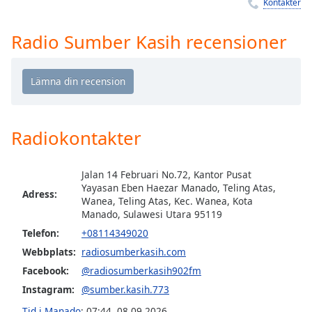
Remaining
Kontakter
Time
-
-:-
Radio Sumber Kasih recensioner
1x
Playback
Rate
Chapters
Radiokontakter
Chapters
Descriptions
Jalan 14 Februari No.72, Kantor Pusat
Yayasan Eben Haezar Manado, Teling Atas,
Adress:
descriptions
Wanea, Teling Atas, Kec. Wanea, Kota
off
,
Manado, Sulawesi Utara 95119
selected
Telefon:
+08114349020
Webbplats:
radiosumberkasih.com
Subtitles
Facebook:
@radiosumberkasih902fm
subtitles
Instagram:
@sumber.kasih.773
settings
,
Tid i Manado
:
07:44
,
08.09.2026