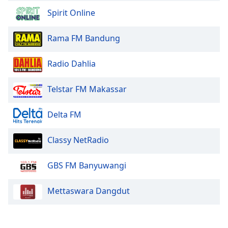
Spirit Online
Opacity
Rama FM Bandung
Caption
Area
Radio Dahlia
Background
Color
Telstar FM Makassar
Delta FM
Opacity
Classy NetRadio
Font
Size
GBS FM Banyuwangi
Text
Mettaswara Dangdut
Edge
Style