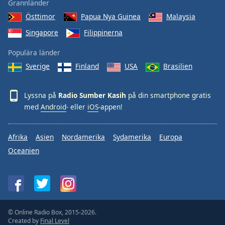
Grannländer
Östtimor
Papua Nya Guinea
Malaysia
Singapore
Filippinerna
Populära länder
Sverige
Finland
USA
Brasilien
Lyssna på
Radio Sumber Kasih
på din smartphone gratis
med
Android
- eller
iOS
-appen!
Afrika
Asien
Nordamerika
Sydamerika
Europa
Oceanien
© Online Radio Box, 2015-2026.
Created by
Final Level