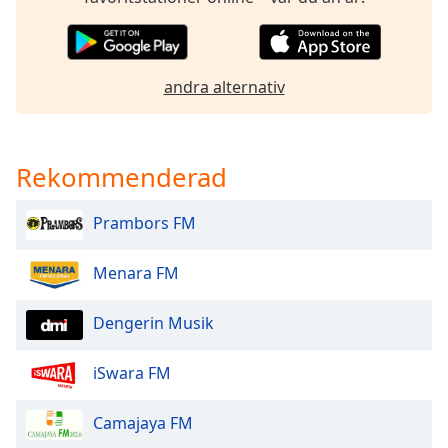
of
dialog
window.
Escape
andra alternativ
will
cancel
and
close
Rekommenderad
the
window.
Prambors FM
Text
Menara FM
Color
Dengerin Musik
Opacity
iSwara FM
Text
Background
Camajaya FM
Color