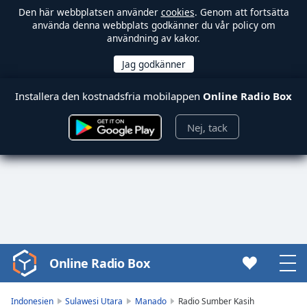
Den här webbplatsen använder
cookies
. Genom att fortsätta
använda denna webbplats godkänner du vår policy om
användning av kakor.
Installera den kostnadsfria mobilappen
Online Radio Box
Nej, tack
Online Radio Box
Video
Player
is
Indonesien
Sulawesi Utara
Manado
Radio Sumber Kasih