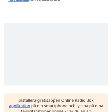
opens
subtitles
settings
dialog
subtitles
off
,
selected
Audio
Track
Picture-
in-
Picture
Fullscreen
This
is
a
modal
window.
Installera gratisappen Online Radio Box
applikation
på din smartphone och lyssna på dina
Beginning
favoritstationer online – var du än är!