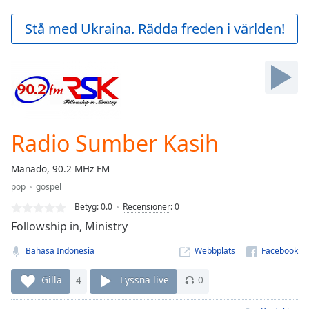
loading.
Play
Stå med Ukraina. Rädda freden i världen!
Video
Play
Skip
Backward
Skip
Forward
Mute
Current
Radio Sumber Kasih
Time
0:00
/
Manado, 90.2 MHz FM
Duration
-:-
pop
gospel
Loaded
:
0.00%
Betyg:
0.0
Recensioner
:
0
Stream
Followship in, Ministry
Type
LIVE
Bahasa Indonesia
Webbplats
Seek to
live,
currently
Gilla
4
Lyssna live
0
behind
live
LIVE