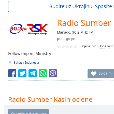
Current
Budite uz Ukrajinu. Spasite 
Time
0:00
/
Duration
-:-
Radio Sumber 
Loaded
:
0.00%
Manado, 90.2 MHz FM
0:00
pop
gospel
Stream
Type
LIVE
Ocjene:
0.0
Ocjene
:
0
Seek to
Followship in, Ministry
live,
currently
Bahasa Indonesia
behind
live
LIVE
Remaining
Sviđa mi
Time
-
-:-
1x
Radio Sumber Kasih ocjene
Playback
Rate