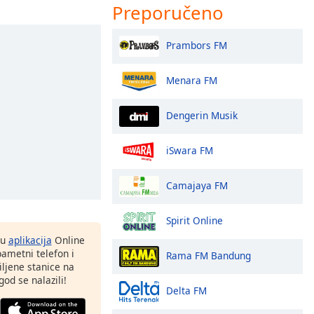
Preporučeno
Prambors FM
Menara FM
Dengerin Musik
iSwara FM
Camajaya FM
Spirit Online
nu
aplikacija
Online
pametni telefon i
Rama FM Bandung
ljene stanice na
god se nalazili!
Delta FM