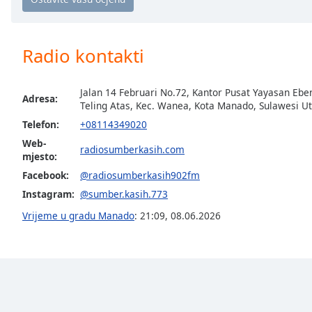
Chapters
Chapters
Radio kontakti
Descriptions
descriptions
Jalan 14 Februari No.72, Kantor Pusat Yayasan Eb
off
,
Adresa:
Teling Atas, Kec. Wanea, Kota Manado, Sulawesi U
selected
Telefon:
+08114349020
Web-
Subtitles
radiosumberkasih.com
mjesto:
subtitles
Facebook:
@radiosumberkasih902fm
settings
,
Instagram:
@sumber.kasih.773
opens
subtitles
Vrijeme u gradu Manado
:
21:09
,
08.06.2026
settings
dialog
subtitles
off
,
selected