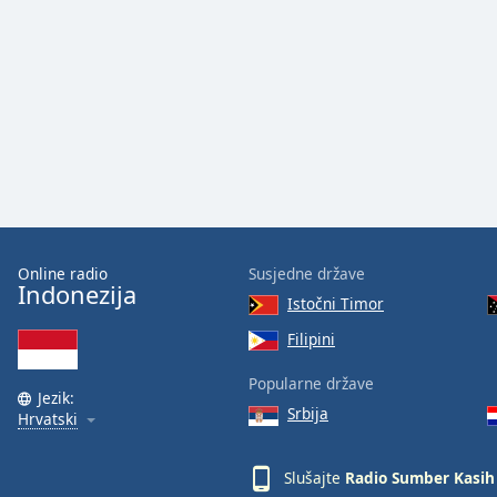
Audio
Track
Picture-
in-
Picture
Fullscreen
This
is
a
modal
window.
Online radio
Susjedne države
Indonezija
Beginning
Istočni Timor
of
Filipini
dialog
window.
Popularne države
Escape
Jezik:
Srbija
Hrvatski
will
cancel
and
Slušajte
Radio Sumber Kasih
close