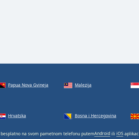
Papua Nova Gvineja
Malezija
Hrvatska
Bosna i Hercegovina
besplatno na svom pametnom telefonu putem
Android
ili
iOS
aplikaci