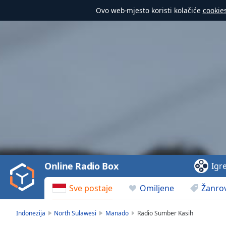
Ovo web-mjesto koristi kolačiće
cookie
Video
Player
is
loading.
Play
Video
Online Radio Box
Igr
Play
Skip
Sve postaje
Omiljene
Žanrov
Backward
Skip
Forward
Indonezija
North Sulawesi
Manado
Radio Sumber Kasih
Mute