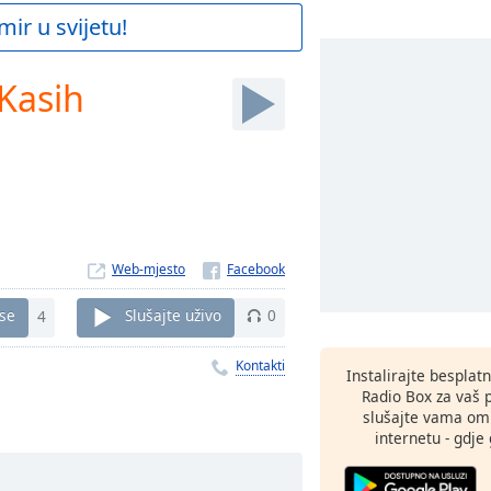
mir u svijetu!
Kasih
Web-mjesto
 se
4
Slušajte uživo
0
Kontakti
Instalirajte besplat
Radio Box za vaš 
slušajte vama omi
internetu - gdje 