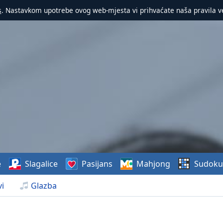
s
. Nastavkom upotrebe ovog web-mjesta vi prihvaćate naša pravila v
e
Slagalice
Pasijans
Mahjong
Sudoku
i
Glazba