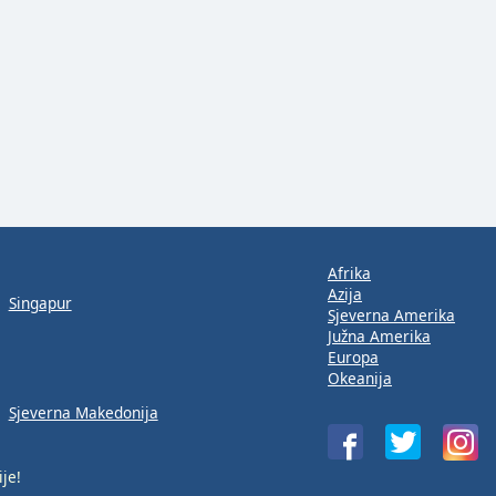
Afrika
Azija
Singapur
Sjeverna Amerika
Južna Amerika
Europa
Okeanija
Sjeverna Makedonija
je!