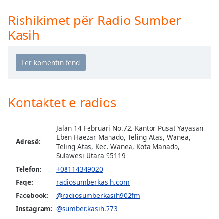
Time
-
-:-
Rishikimet për Radio Sumber
Kasih
1x
Playback
Rate
Chapters
Chapters
Kontaktet e radios
Descriptions
Jalan 14 Februari No.72, Kantor Pusat Yayasan
descriptions
Eben Haezar Manado, Teling Atas, Wanea,
off
,
Adresë:
Teling Atas, Kec. Wanea, Kota Manado,
selected
Sulawesi Utara 95119
Telefon:
+08114349020
Subtitles
Faqe:
radiosumberkasih.com
subtitles
Facebook:
@radiosumberkasih902fm
settings
,
Instagram:
@sumber.kasih.773
opens