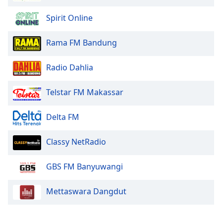
Opacity
Spirit Online
Caption
Rama FM Bandung
Area
Background
Radio Dahlia
Color
Telstar FM Makassar
Opacity
Delta FM
Font
Classy NetRadio
Size
GBS FM Banyuwangi
Text
Edge
Mettaswara Dangdut
Style
Font