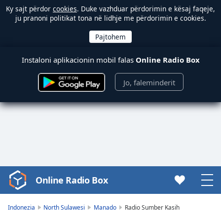
Ky sajt përdor
cookies
. Duke vazhduar përdorimin e kësaj faqeje,
ju pranoni politikat tona në lidhje me përdorimin e cookies.
Instaloni aplikacionin mobil falas
Online Radio Box
Jo, faleminderit
Online Radio Box
Video
Player
is
Indonezia
North Sulawesi
Manado
Radio Sumber Kasih
loading.