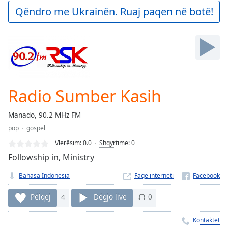
Play
Qëndro me Ukrainën. Ruaj paqen në botë!
Video
Play
Skip
Backward
Skip
Forward
Mute
Current
Radio Sumber Kasih
Time
0:00
/
Manado, 90.2 MHz FM
Duration
-:-
pop
gospel
Loaded
:
0.00%
Vlerësim:
0.0
Shqyrtime
:
0
Stream
Followship in, Ministry
Type
LIVE
Bahasa Indonesia
Faqe interneti
Seek to
live,
currently
Pëlqej
4
Dëgjo live
0
behind
live
LIVE
Remaining
Kontaktet