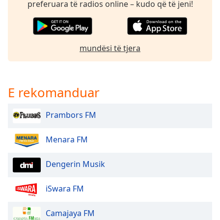
preferuara të radios online – kudo që të jeni!
dialog
window.
Escape
will
mundësi të tjera
cancel
and
close
the
E rekomanduar
window.
Text
Prambors FM
Color
Menara FM
Opacity
Dengerin Musik
Text
iSwara FM
Background
Color
Camajaya FM