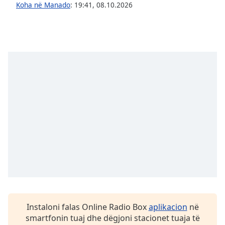
subtitles
Koha në Manado
:
19:41
,
08.10.2026
settings
dialog
subtitles
off
,
selected
Audio
Track
Picture-
in-
Picture
Fullscreen
This
is
a
modal
window.
Instaloni falas Online Radio Box
aplikacion
në
Beginning
smartfonin tuaj dhe dëgjoni stacionet tuaja të
of