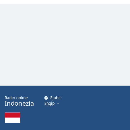
Family
Reset
Done
Close
Modal
Dialog
End
of
dialog
window.
Radio online
Gjuhë:
Indonezia
Shqip