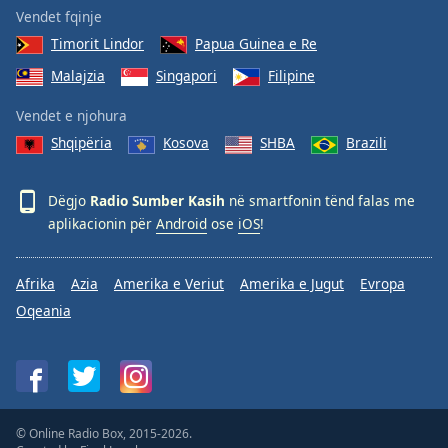
Vendet fqinje
Timorit Lindor
Papua Guinea e Re
Malajzia
Singapori
Filipine
Vendet e njohura
Shqipëria
Kosova
SHBA
Brazili
Dëgjo
Radio Sumber Kasih
në smartfonin tënd falas me
aplikacionin për
Android
ose
iOS
!
Afrika
Azia
Amerika e Veriut
Amerika e Jugut
Evropa
Oqeania
© Online Radio Box, 2015-2026.