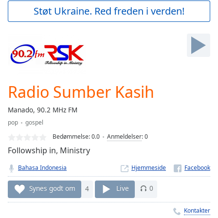
Play
Støt Ukraine. Red freden i verden!
Video
Play
Skip
Backward
Skip
Forward
Mute
Current
Radio Sumber Kasih
Time
0:00
/
Manado, 90.2 MHz FM
Duration
-:-
pop
gospel
Loaded
:
0.00%
Bedømmelse:
0.0
Anmeldelser
:
0
Stream
Followship in, Ministry
Type
LIVE
Bahasa Indonesia
Hjemmeside
Seek to
live,
currently
Synes godt om
4
Live
0
behind
live
LIVE
Remaining
Kontakter