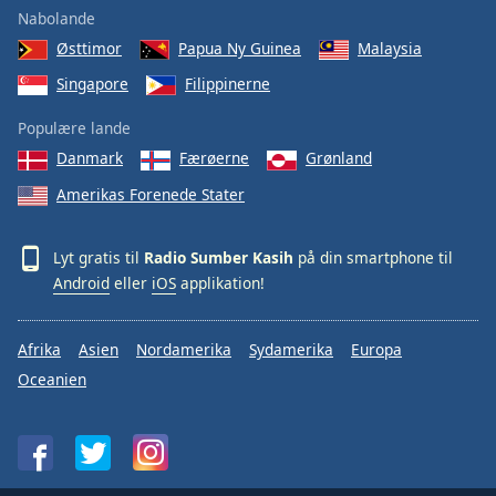
Nabolande
Østtimor
Papua Ny Guinea
Malaysia
Singapore
Filippinerne
Populære lande
Danmark
Færøerne
Grønland
Amerikas Forenede Stater
Lyt gratis til
Radio Sumber Kasih
på din smartphone til
Android
eller
iOS
applikation!
Afrika
Asien
Nordamerika
Sydamerika
Europa
Oceanien