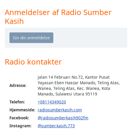
Time
-
-:-
Anmeldelser af Radio Sumber
Kasih
1x
Playback
Rate
Chapters
Chapters
Radio kontakter
Descriptions
Jalan 14 Februari No.72, Kantor Pusat
descriptions
Yayasan Eben Haezar Manado, Teling Atas,
off
,
Adresse:
Wanea, Teling Atas, Kec. Wanea, Kota
selected
Manado, Sulawesi Utara 95119
Telefon:
+08114349020
Subtitles
Hjemmeside:
radiosumberkasih.com
subtitles
Facebook:
@radiosumberkasih902fm
settings
,
Instagram:
@sumber.kasih.773
opens