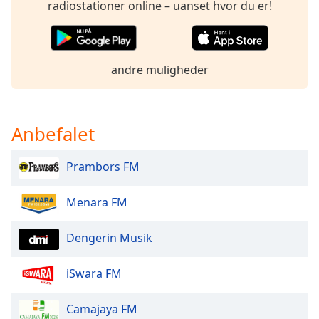
radiostationer online – uanset hvor du er!
dialog
window.
Escape
will
andre muligheder
cancel
and
close
the
Anbefalet
window.
Text
Prambors FM
Color
Menara FM
Opacity
Dengerin Musik
Text
iSwara FM
Background
Color
Camajaya FM