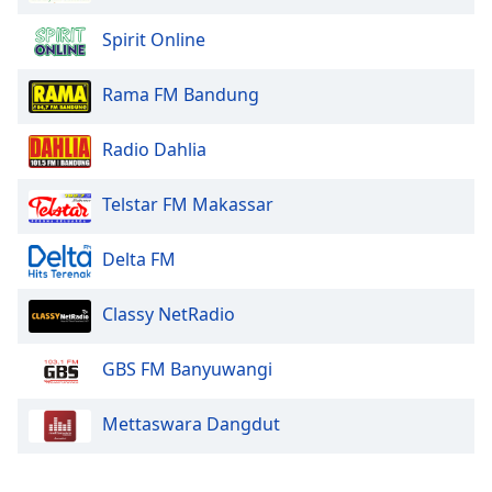
Opacity
Spirit Online
Caption
Rama FM Bandung
Area
Background
Radio Dahlia
Color
Telstar FM Makassar
Opacity
Delta FM
Font
Classy NetRadio
Size
GBS FM Banyuwangi
Text
Edge
Mettaswara Dangdut
Style
Font