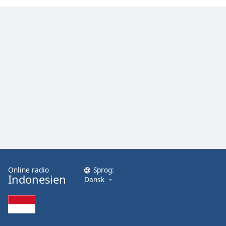
Family
Reset
Done
Close
Modal
Dialog
End
of
dialog
window.
Online radio
Sprog:
Indonesien
Dansk