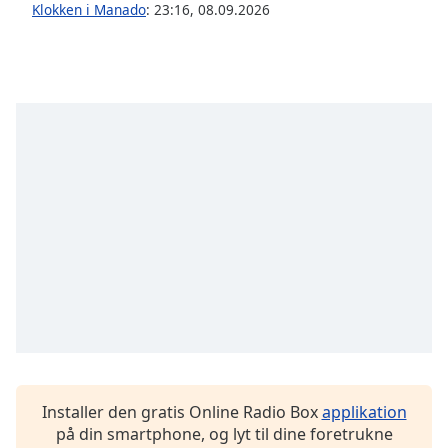
subtitles
Klokken i Manado
:
23:16
,
08.09.2026
settings
dialog
subtitles
off
,
selected
Audio
Track
Picture-
in-
Picture
Fullscreen
This
is
a
modal
window.
Installer den gratis Online Radio Box
applikation
Beginning
på din smartphone, og lyt til dine foretrukne
of