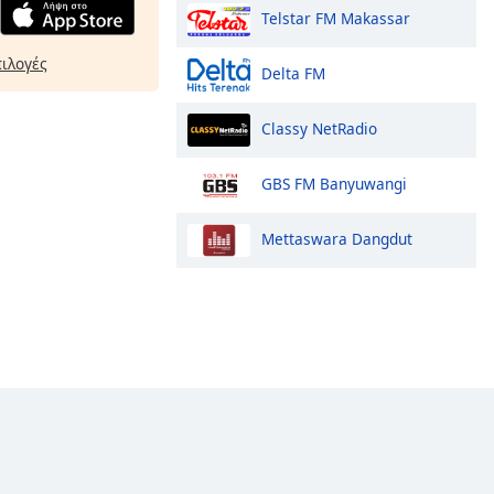
Telstar FM Makassar
πιλογές
Delta FM
Classy NetRadio
GBS FM Banyuwangi
Mettaswara Dangdut