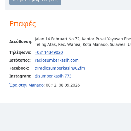
Chapters
Chapters
Επαφές
Descriptions
descriptions
Jalan 14 Februari No.72, Kantor Pusat Yayasan Eb
off
,
Διεύθυνση:
Teling Atas, Kec. Wanea, Kota Manado, Sulawesi 
selected
Τηλέφωνο:
+08114349020
Ιστότοπος:
radiosumberkasih.com
Subtitles
Facebook:
@radiosumberkasih902fm
subtitles
Instagram:
@sumber.kasih.773
settings
,
opens
Ώρα στην Manado
:
00:12
,
08.09.2026
subtitles
settings
dialog
subtitles
off
,
selected