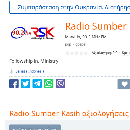
Current
Συμπαράσταση στην Ουκρανία. Διατήρηστ
Time
0:00
/
Duration
-:-
Radio Sumber 
Loaded
:
0.00%
Manado, 90.2 MHz FM
0:00
pop
gospel
Stream
Type
LIVE
Αξιολόγηση:
0.0
Κριτ
Seek to
Followship in, Ministry
live,
currently
Bahasa Indonesia
behind
live
LIVE
Remaining
Time
-
-:-
1x
Radio Sumber Kasih αξιολογήσεις
Playback
Rate