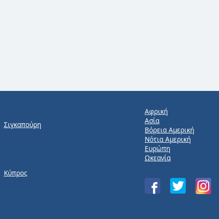
Αφρική
Ασία
Σιγκαπούρη
Βόρεια Αμερική
Νότια Αμερική
Ευρώπη
Ωκεανία
Κύπρος