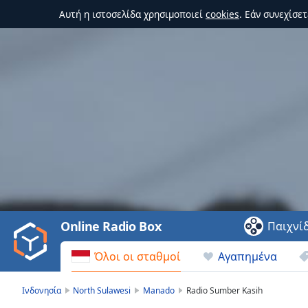
Αυτή η ιστοσελίδα χρησιμοποιεί
cookies
. Εάν συνεχίσε
Video
Player
is
loading.
Play
Video
Online Radio Box
Παιχνί
Play
Skip
Όλοι οι σταθμοί
Αγαπημένα
Backward
Skip
Forward
Ινδονησία
North Sulawesi
Manado
Radio Sumber Kasih
Mute