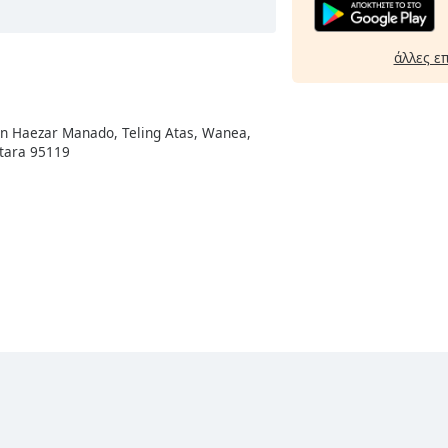
άλλες ε
en Haezar Manado, Teling Atas, Wanea,
Utara 95119