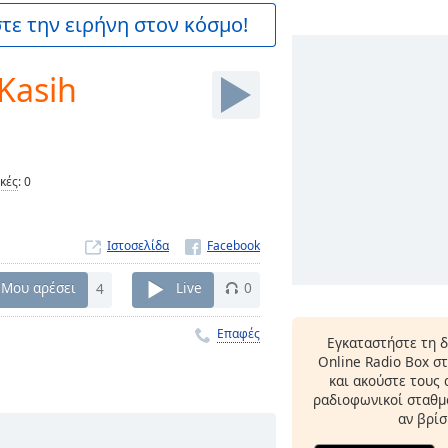
ε την ειρήνη στον κόσμο!
Kasih
ικές
:
0
Ιστοσελίδα
Μου αρέσει
4
Live
0
Επαφές
Εγκαταστήστε τη 
Online Radio Box σ
και ακούστε τους
ραδιοφωνικοί σταθμο
αν βρίσ