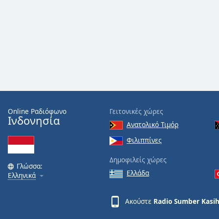
Audio
Track
Picture-
in-
Picture
Fullscreen
This
is
a
modal
window.
Online Ραδιόφωνο
Γειτονικές χώρες
Ινδονησία
Ανατολικό Τιμόρ
Beginning
Φιλιππίνες
of
dialog
Δημοφιλείς χώρες
window.
Γλώσσα:
Ελλάδα
Escape
Ελληνικά
will
cancel
Ακούστε
Radio Sumber Kasi
and
close