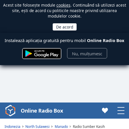
Acest site folosește module
cookies
. Continuând să utilizezi acest
site, ești de acord cu politicile noastre privind utilizarea
modulelor cookie.
Instalează aplicația gratuită pentru mobil
Online Radio Box
Nu, mulțumesc
Online Radio Box
Video
Player
is
Indonezia
North Sulawesi
Manado
Radio Sumber Kasih