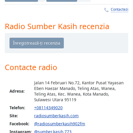
Remaining
Time
-
Contactezi
-:-
Radio Sumber Kasih recenzia
1x
Playback
Rate
Chapters
Chapters
Contacte radio
Descriptions
Jalan 14 Februari No.72, Kantor Pusat Yayasan
descriptions
Eben Haezar Manado, Teling Atas, Wanea,
off
,
Adresa:
Teling Atas, Kec. Wanea, Kota Manado,
selected
Sulawesi Utara 95119
Telefon:
+08114349020
Subtitles
Site:
radiosumberkasih.com
subtitles
Facebook:
@radiosumberkasih902fm
settings
,
Instagram:
@sumber.kasih.773