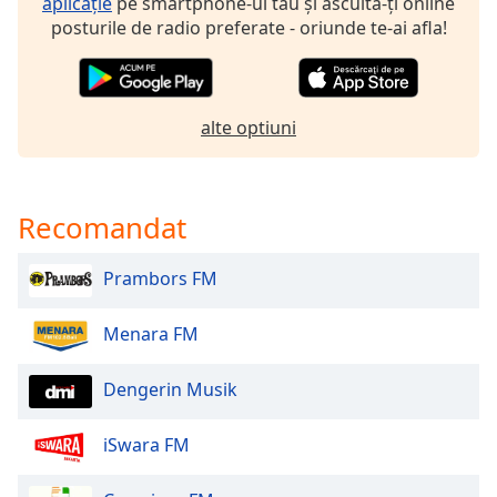
aplicație
pe smartphone-ul tău și ascultă-ți online
of
posturile de radio preferate - oriunde te-ai afla!
dialog
window.
Escape
will
alte optiuni
cancel
and
close
the
Recomandat
window.
Prambors FM
Text
Color
Menara FM
Opacity
Dengerin Musik
Text
iSwara FM
Background
Color