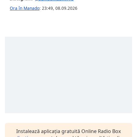
opens
subtitles
Ora în Manado
:
23:49
,
08.09.2026
settings
dialog
subtitles
off
,
selected
Audio
Track
Picture-
in-
Picture
Fullscreen
This
is
a
modal
window.
Instalează aplicația gratuită Online Radio Box
Beginning