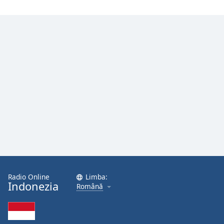
Font
Family
Reset
Done
Close
Modal
Dialog
End
of
dialog
window.
Radio Online
Limba:
Indonezia
Română