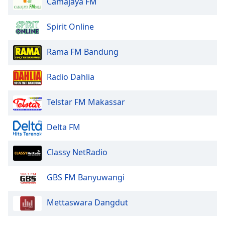
Camajaya FM
Opacity
Spirit Online
Caption
Rama FM Bandung
Area
Background
Radio Dahlia
Color
Telstar FM Makassar
Opacity
Delta FM
Font
Classy NetRadio
Size
GBS FM Banyuwangi
Text
Edge
Mettaswara Dangdut
Style