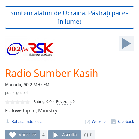
loading.
Play
Suntem alături de Ucraina. Păstrați pacea
Video
în lume!
Play
Skip
Backward
Skip
Forward
Mute
Current
Time
0:00
Radio Sumber Kasih
/
Duration
-:-
Manado, 90.2 MHz FM
Loaded
:
pop
gospel
0.00%
Stream
Rating:
0.0
Revizuiri
:
0
Type
LIVE
Followship in, Ministry
Seek to
live,
Bahasa Indonesia
Website
currently
behind
live
LIVE
Apreciez
4
Ascultă
0