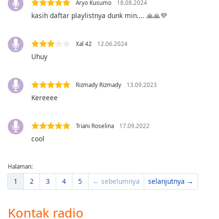
of
Aryo Kusumo
18.08.2024
dialog
kasih daftar playlistnya dunk min.... 🙏🙏💜
window.
Escape
Xal 42
12.06.2024
will
Uhuy
cancel
and
close
Rizmady Rizmady
13.09.2023
the
Kereeee
window.
Text
Triani Roselina
17.09.2022
Color
cool
Opacity
Halaman:
1
2
3
4
5
← sebelumnya
selanjutnya →
Text
Background
Kontak radio
Color