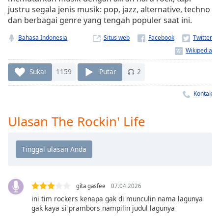
Remaining
justru segala jenis musik: pop, jazz, alternative, techno
Time
-
dan berbagai genre yang tengah populer saat ini.
-:-
Bahasa Indonesia
Situs web
1x
Playback
Rate
Sukai
1159
Putar
2
Chapters
Kontak
Chapters
Ulasan The Rockin' Life
Descriptions
descriptions
off
,
selected
Subtitles
gita gasfee
07.04.2026
subtitles
ini tim rockers kenapa gak di munculin nama lagunya
gak kaya si prambors nampilin judul lagunya
settings
,