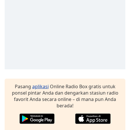
Font
Family
Reset
Done
Close
Modal
Dialog
End
of
dialog
window.
Pasang
aplikasi
Online Radio Box gratis untuk
ponsel pintar Anda dan dengarkan stasiun radio
favorit Anda secara online – di mana pun Anda
berada!