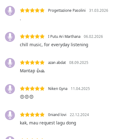
opens
subtitles
Progettazione Pasolini
31.03.2026
settings
.
dialog
subtitles
off
,
I Putu Ari Marthana
06.02.2026
selected
chill music, for everyday listening
Audio
Track
azan abdat
08.09.2025
Mantap 👍🙏
Picture-
in-
Picture
Fullscreen
Niken Gyna
11.04.2025
This
😍😍😍
is
a
modal
0niand lovi
22.12.2024
window.
kak, mau request lagu dong
Beginning