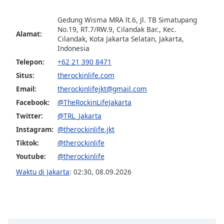
Gedung Wisma MRA lt.6, Jl. TB Simatupang
Opacity
No.19, RT.7/RW.9, Cilandak Bar., Kec.
Alamat:
Cilandak, Kota Jakarta Selatan, Jakarta,
Indonesia
Caption
Area
Telepon:
+62 21 390 8471
Background
Situs:
therockinlife.com
Color
Email:
therockinlifejkt@gmail.com
Facebook:
@TheRockinLifeJakarta
Opacity
Twitter:
@TRL_Jakarta
Instagram:
@therockinlife.jkt
Font
Tiktok:
@therockinlife
Size
Youtube:
@therockinlife
Waktu di Jakarta
:
02:30
,
08.09.2026
Text
Edge
Style