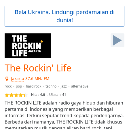
loading.
Play
Bela Ukraina. Lindungi perdamaian di
Video
dunia!
Play
Skip
Backward
Skip
Forward
Mute
Current
Time
0:00
The Rockin' Life
/
Duration
-:-
Jakarta
87.6 MHz FM
Loaded
:
0.00%
rock
pop
hard rock
techno
jazz
alternative
Stream
Nilai:
4.6
Ulasan
:
41
Type
LIVE
THE ROCKIN LIFE adalah radio gaya hidup dan hiburan
Seek to
pertama di Indonesia yang memberikan berbagai
live,
informasi terkini seputar trend kepada pendengarnya.
currently
behind
Berbeda dari namanya, THE ROCKIN LIFE tidak khusus
live
LIVE
memutarkan musik dengan aliran hard rock, tapi