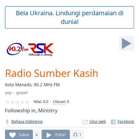
loading.
Play
Bela Ukraina. Lindungi perdamaian di
Video
dunia!
Play
Skip
Backward
Skip
Forward
Mute
Current
Time
0:00
Radio Sumber Kasih
/
Duration
-:-
Kota Manado, 90.2 MHz FM
Loaded
:
pop
gospel
0.00%
Stream
Nilai:
0.0
Ulasan
:
0
Type
LIVE
Followship in, Ministry
Seek to
live,
Bahasa Indonesia
Situs web
currently
behind
live
LIVE
Sukai
4
Putar
1