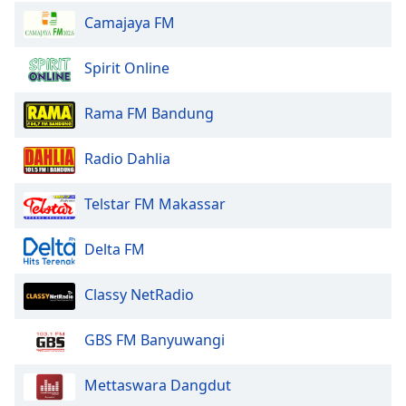
Camajaya FM
Opacity
Spirit Online
Caption
Area
Rama FM Bandung
Background
Color
Radio Dahlia
Telstar FM Makassar
Opacity
Delta FM
Font
Size
Classy NetRadio
Text
GBS FM Banyuwangi
Edge
Style
Mettaswara Dangdut