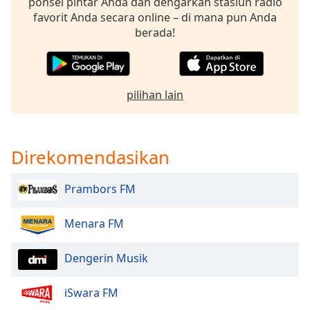
ponsel pintar Anda dan dengarkan stasiun radio
of
favorit Anda secara online – di mana pun Anda
dialog
berada!
window.
Escape
will
cancel
pilihan lain
and
close
the
window.
Direkomendasikan
Text
Prambors FM
Color
Menara FM
Opacity
Dengerin Musik
Text
Background
iSwara FM
Color