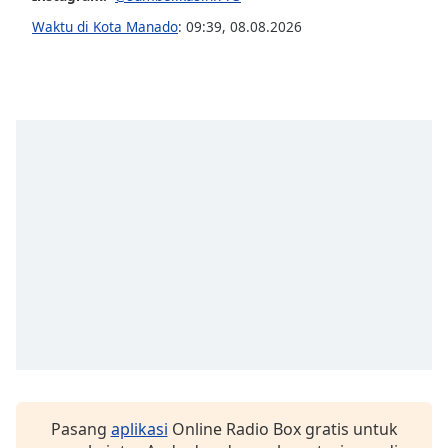
opens
subtitles
Waktu di Kota Manado
:
09:39
,
08.08.2026
settings
dialog
subtitles
off
,
selected
Audio
Track
Picture-
in-
Picture
Fullscreen
This
is
a
modal
window.
Pasang
aplikasi
Online Radio Box gratis untuk
Beginning