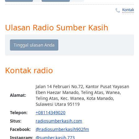
Remaining
Time
-
Kontak
-:-
Ulasan Radio Sumber Kasih
1x
Playback
Rate
Chapters
Chapters
Kontak radio
Descriptions
Jalan 14 Februari No.72, Kantor Pusat Yayasan
descriptions
Eben Haezar Manado, Teling Atas, Wanea,
off
,
Alamat:
Teling Atas, Kec. Wanea, Kota Manado,
selected
Sulawesi Utara 95119
Telepon:
+08114349020
Subtitles
Situs:
radiosumberkasih.com
subtitles
Facebook:
@radiosumberkasih902fm
settings
,
Instagram:
@sumber.kasih.773