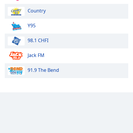
Opacity
Country
Caption
Y95
Area
Background
98.1 CHFI
Color
Jack FM
Opacity
91.9 The Bend
Font
Size
Text
Edge
Style
Font