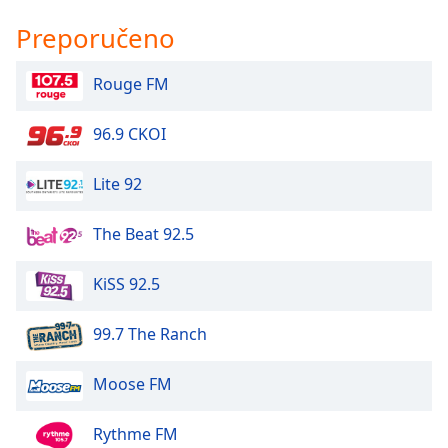
dialog
Preporučeno
window.
Escape
will
Rouge FM
cancel
and
96.9 CKOI
close
the
Lite 92
window.
Text
The Beat 92.5
Color
KiSS 92.5
Opacity
99.7 The Ranch
Text
Moose FM
Background
Color
Rythme FM