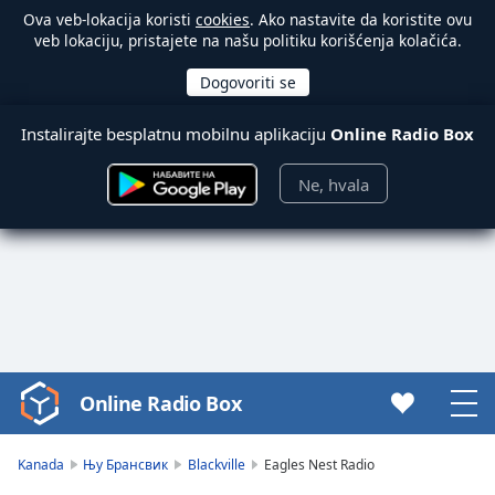
Ova veb-lokacija koristi
cookies
. Ako nastavite da koristite ovu
veb lokaciju, pristajete na našu politiku korišćenja kolačića.
Instalirajte besplatnu mobilnu aplikaciju
Online Radio Box
Ne, hvala
Online Radio Box
Video
Player
is
Kanada
Њу Брансвик
Blackville
Eagles Nest Radio
loading.