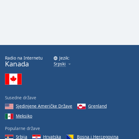
Family
Reset
Done
Close
Modal
Dialog
End
Radio na Internetu
Jezik:
of
Kanada
Srpski
dialog
window.
Susedne države
Sjedinjene Američke Države
Grenland
Meksiko
Popularne države
Srbija
Hrvatska
Bosna i Hercegovina