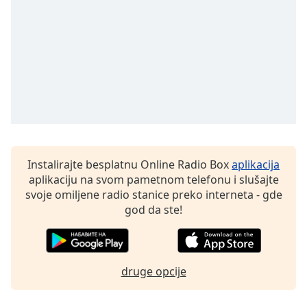
subtitles
settings
dialog
subtitles
off
,
selected
Audio
Track
Picture-
in-
Instalirajte besplatnu Online Radio Box
aplikacija
Picture
aplikaciju na svom pametnom telefonu i slušajte
Fullscreen
This
svoje omiljene radio stanice preko interneta - gde
is
god da ste!
a
modal
window.
druge opcije
Beginning
of