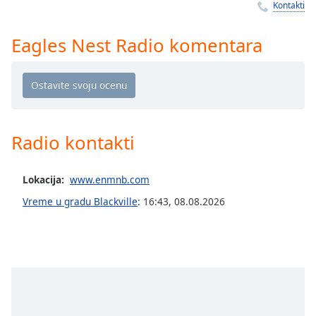
Time
-
Kontakti
-:-
Eagles Nest Radio komentara
1x
Playback
Rate
Chapters
Chapters
Radio kontakti
Descriptions
Lokacija:
www.enmnb.com
descriptions
off
,
Vreme u gradu Blackville
:
16:43
,
08.08.2026
selected
Subtitles
subtitles
settings
,
opens