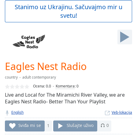
Play
Stanimo uz Ukrajinu. Sačuvajmo mir u
Video
svetu!
Play
Skip
Backward
Skip
Forward
Mute
Current
Time
0:00
Eagles Nest Radio
/
Duration
-:-
country
adult contemporary
Loaded
:
0.00%
Ocena:
0.0
Komentara
:
0
Stream
Live and Local for The Miramichi River Valley, we are
Type
LIVE
Eagles Nest Radio- Better Than Your Playlist
Seek to
live,
English
Veb-lokacija
currently
behind
Sviđa mi se
1
Slušajte uživo
0
live
LIVE
Remaining