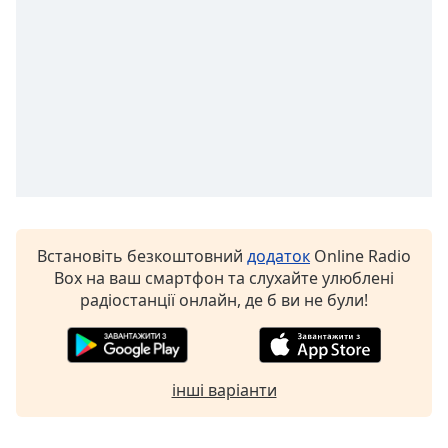
subtitles
settings
dialog
subtitles
off
,
selected
Audio
Track
Picture-
in-
Встановіть безкоштовний
додаток
Online Radio
Picture
Box на ваш смартфон та слухайте улюблені
Fullscreen
This
радіостанції онлайн, де б ви не були!
is
a
modal
window.
інші варіанти
Beginning