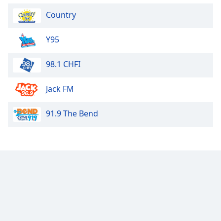
Country
Opacity
Y95
Caption
Area
98.1 CHFI
Background
Color
Jack FM
Opacity
91.9 The Bend
Font
Size
Text
Edge
Style