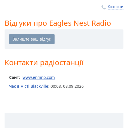
Remaining
Time
-
Контакти
-:-
Відгуки про Eagles Nest Radio
1x
Playback
Rate
Chapters
Chapters
Контакти радіостанції
Descriptions
Сайт:
www.enmnb.com
descriptions
off
,
Час в місті Blackville
:
00:08
,
08.09.2026
selected
Subtitles
subtitles
settings
,
opens