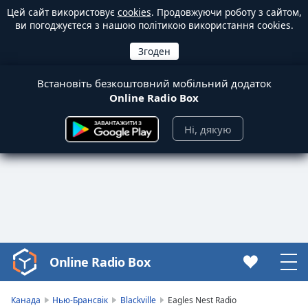
Цей сайт використовує
cookies
. Продовжуючи роботу з сайтом,
ви погоджуєтеся з нашою політикою використання cookies.
Встановіть безкоштовний мобільний додаток
Online Radio Box
Ні, дякую
Online Radio Box
Video
Player
is
Канада
Нью-Брансвік
Blackville
Eagles Nest Radio