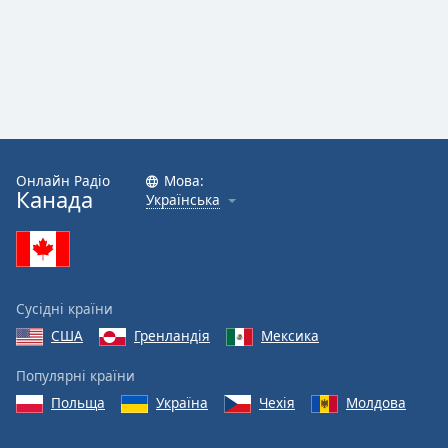
Font
Family
Reset
Done
Close
Modal
Dialog
Онлайн Радіо
Мова:
End
Канада
Українська
of
dialog
window.
Сусідні країни
США
Гренландія
Мексика
Популярні країни
Польща
Україна
Чехія
Молдова