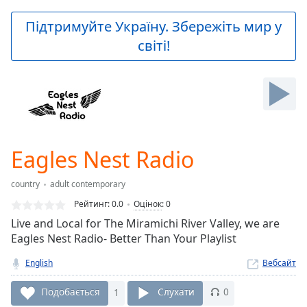
loading.
Play
Підтримуйте Україну. Збережіть мир у
Video
світі!
Play
Skip
Backward
Skip
Forward
Mute
Current
Time
0:00
Eagles Nest Radio
/
Duration
-:-
country
adult contemporary
Loaded
:
0.00%
Рейтинг:
0.0
Оцінок
:
0
Stream
Live and Local for The Miramichi River Valley, we are
Type
LIVE
Eagles Nest Radio- Better Than Your Playlist
Seek to
live,
English
Вебсайт
currently
behind
Подобається
1
Слухати
0
live
LIVE