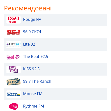
of
Рекомендовані
dialog
window.
Escape
Rouge FM
will
cancel
96.9 CKOI
and
close
Lite 92
the
window.
The Beat 92.5
Text
Color
KiSS 92.5
99.7 The Ranch
Opacity
Moose FM
Text
Background
Rythme FM
Color