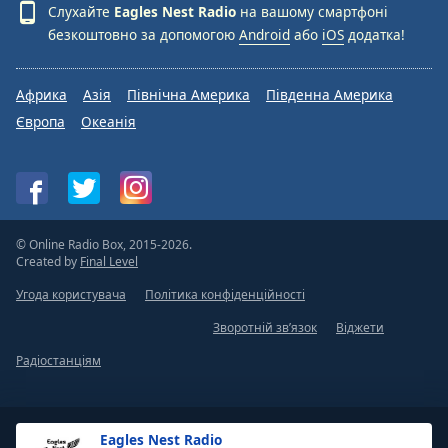
Слухайте
Eagles Nest Radio
на вашому смартфоні
безкоштовно за допомогою
Android
або
iOS
додатка!
Африка
Азія
Північна Америка
Південна Америка
Європа
Океанія
© Online Radio Box, 2015-2026.
Created by
Final Level
Угода користувача
Політика конфіденційності
Зворотній зв’язок
Віджети
Радіостанціям
Eagles Nest Radio