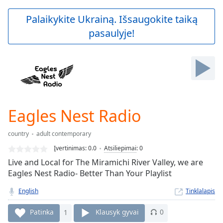
loading.
Play
Palaikykite Ukrainą. Išsaugokite taiką
Video
pasaulyje!
Play
Skip
Backward
Skip
Forward
Mute
Current
Time
0:00
Eagles Nest Radio
/
Duration
-:-
country
adult contemporary
Loaded
:
0.00%
Įvertinimas:
0.0
Atsiliepimai
:
0
Stream
Live and Local for The Miramichi River Valley, we are
Type
LIVE
Eagles Nest Radio- Better Than Your Playlist
Seek to
live,
English
Tinklalapis
currently
behind
Patinka
1
Klausyk gyvai
0
live
LIVE