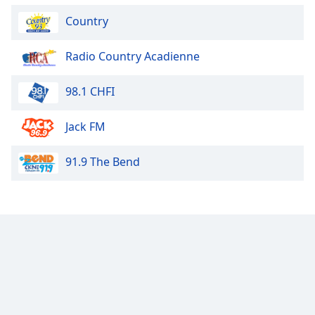
Country
Opacity
Radio Country Acadienne
Caption
Area
98.1 CHFI
Background
Color
Jack FM
Opacity
91.9 The Bend
Font
Size
Text
Edge
Style