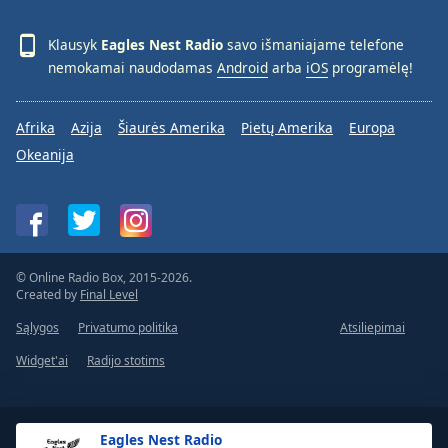
Klausyk
Eagles Nest Radio
savo išmaniajame telefone
nemokamai naudodamas
Android
arba
iOS
programėlę!
Afrika
Azija
Šiaurės Amerika
Pietų Amerika
Europa
Okeanija
© Online Radio Box, 2015-2026.
Created by
Final Level
Sąlygos
Privatumo politika
Atsiliepimai
Widget'ai
Radijo stotims
Eagles Nest Radio