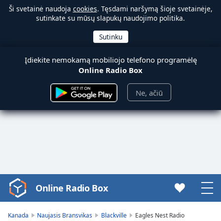
Ši svetainė naudoja
cookies
. Tęsdami naršymą šioje svetainėje,
sutinkate su mūsų slapukų naudojimo politika.
Įdiekite nemokamą mobiliojo telefono programėlę
Online Radio Box
Ne, ačiū
Online Radio Box
Video
Player
is
Kanada
Naujasis Bransvikas
Blackville
Eagles Nest Radio