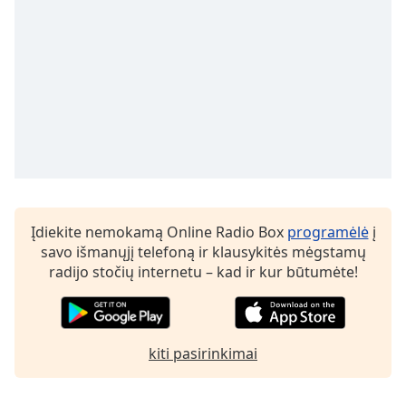
subtitles
settings
dialog
subtitles
off
,
selected
Audio
Track
Picture-
in-
Įdiekite nemokamą Online Radio Box
programėlė
į
Picture
savo išmanųjį telefoną ir klausykitės mėgstamų
Fullscreen
This
radijo stočių internetu – kad ir kur būtumėte!
is
a
modal
window.
kiti pasirinkimai
Beginning