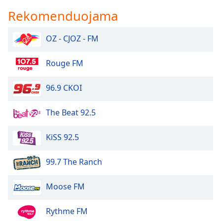
of
Rekomenduojama
dialog
window.
Escape
OZ - CJOZ - FM
will
cancel
Rouge FM
and
close
96.9 CKOI
the
window.
The Beat 92.5
Text
Color
KiSS 92.5
99.7 The Ranch
Opacity
Moose FM
Text
Background
Rythme FM
Color