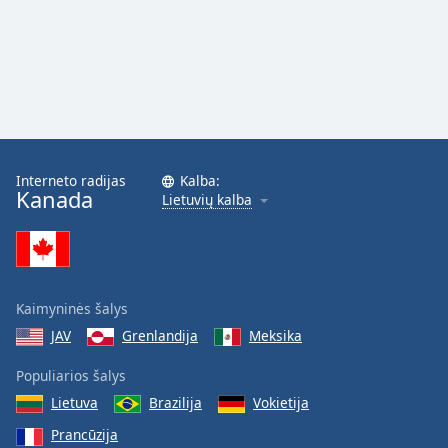
Font
Family
Reset
Done
Close
Modal
Dialog
Interneto radijas
Kalba:
End
Kanada
Lietuvių kalba
of
dialog
window.
Kaimyninės šalys
JAV
Grenlandija
Meksika
Populiarios šalys
Lietuva
Brazilija
Vokietija
Prancūzija