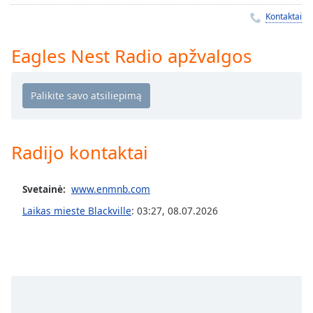
Remaining
Time
-
Kontaktai
-:-
Eagles Nest Radio apžvalgos
1x
Playback
Rate
Chapters
Chapters
Radijo kontaktai
Descriptions
Svetainė:
www.enmnb.com
descriptions
off
,
Laikas mieste Blackville
:
03:27
,
08.07.2026
selected
Subtitles
subtitles
settings
,
opens