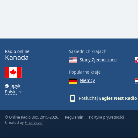
Audio
Track
Picture-
in-
Picture
Fullscreen
This
is
Radio online
Sąsiednich krajach
a
Kanada
Stany Zjednoczone
modal
window.
Popularne kraje
Niemcy
Beginning
Język:
of
Polski
dialog
Posłuchaj
Eagles Nest Radio
window.
Escape
will
© Online Radio Box, 2015-2026.
Regulamin
Polityka prywatności
Created by
Final Level
cancel
and
close