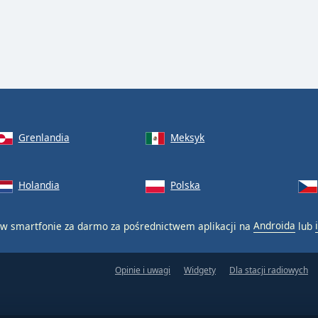
Grenlandia
Meksyk
Holandia
Polska
w smartfonie za darmo za pośrednictwem aplikacji na
Androida
lub
Opinie i uwagi
Widgety
Dla stacji radiowych