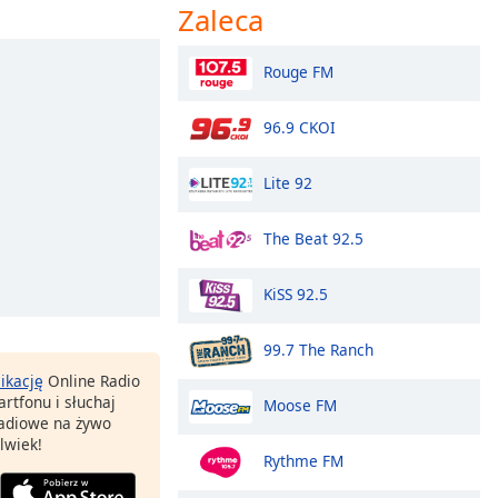
Zaleca
Rouge FM
96.9 CKOI
Lite 92
The Beat 92.5
KiSS 92.5
99.7 The Ranch
likację
Online Radio
rtfonu i słuchaj
Moose FM
 radiowe na żywo
lwiek!
Rythme FM