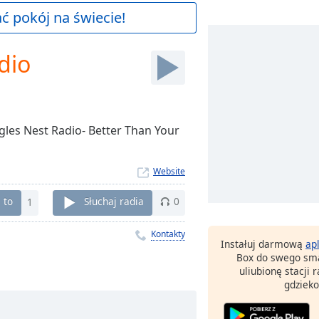
 pokój na świecie!
dio
agles Nest Radio- Better Than Your
Website
 to
1
Słuchaj radia
0
Kontakty
Instałuj darmową
ap
Box do swego sma
uliubionę stacji
gdzieko