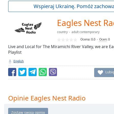
Current
Wspieraj Ukrainę. Pomóż zachować
Time
0:00
/
Duration
-:-
Eagles Nest Ra
Loaded
:
0.00%
country
adult contemporary
0:00
Ocena:
0.0
Ocen
:
0
Stream
Type
Live and Local for The Miramichi River Valley, we are E
LIVE
Playlist
Seek to
live,
currently
English
behind
live
LIVE
Lubię
Remaining
Time
-
-:-
1x
Opinie Eagles Nest Radio
Playback
Rate