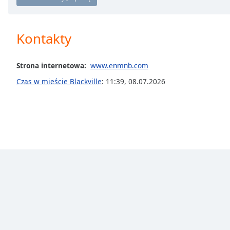
Chapters
Chapters
Kontakty
Descriptions
descriptions
Strona internetowa:
www.enmnb.com
off
,
Czas w mieście Blackville
:
11:39
,
08.07.2026
selected
Subtitles
subtitles
settings
,
opens
subtitles
settings
dialog
subtitles
off
,
selected