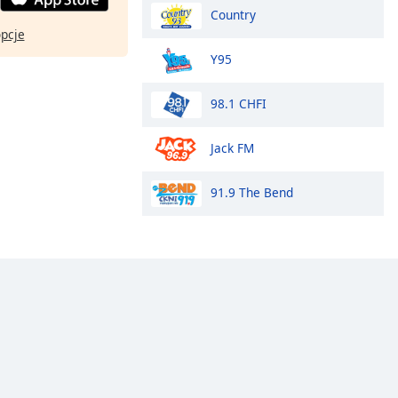
Country
opcje
Y95
98.1 CHFI
Jack FM
91.9 The Bend