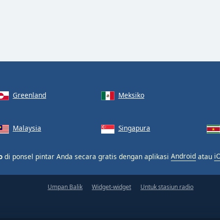
Greenland
Meksiko
Malaysia
Singapura
o
di ponsel pintar Anda secara gratis dengan aplikasi
Android
atau
i
Umpan Balik
Widget-widget
Untuk stasiun radio