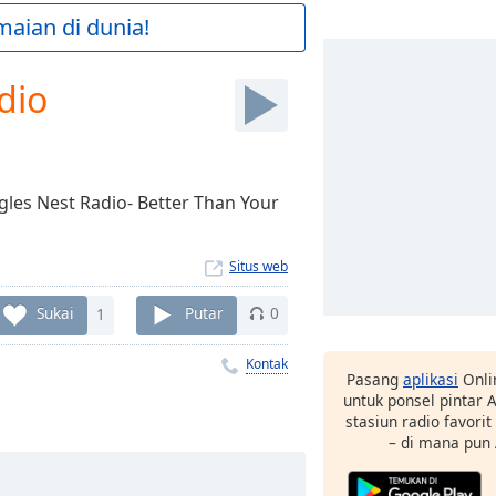
maian di dunia!
dio
agles Nest Radio- Better Than Your
Situs web
Sukai
1
Putar
0
Kontak
Pasang
aplikasi
Onli
untuk ponsel pintar
stasiun radio favori
– di mana pun