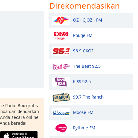
Direkomendasikan
OZ - CJOZ - FM
Rouge FM
96.9 CKOI
The Beat 92.5
KiSS 92.5
99.7 The Ranch
ne Radio Box gratis
 Anda dan dengarkan
Moose FM
t Anda secara online
 Anda berada!
Rythme FM