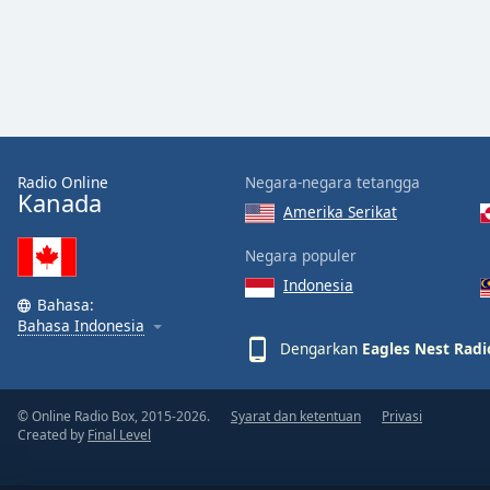
Audio
Track
Picture-
in-
Picture
Fullscreen
This
is
Radio Online
Negara-negara tetangga
a
Kanada
Amerika Serikat
modal
window.
Negara populer
Indonesia
Beginning
Bahasa:
of
Bahasa Indonesia
dialog
Dengarkan
Eagles Nest Radi
window.
Escape
will
© Online Radio Box, 2015-2026.
Syarat dan ketentuan
Privasi
Created by
Final Level
cancel
and
close