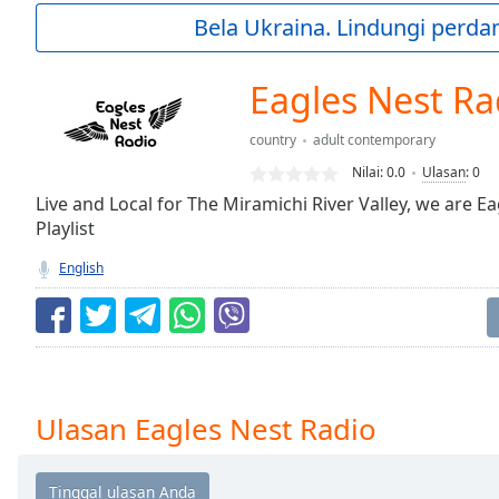
Current
Bela Ukraina. Lindungi perda
Time
0:00
/
Duration
-:-
Eagles Nest Ra
Loaded
:
0.00%
country
adult contemporary
0:00
Nilai:
0.0
Ulasan
:
0
Stream
Type
Live and Local for The Miramichi River Valley, we are E
LIVE
Playlist
Seek to
live,
currently
English
behind
live
LIVE
Remaining
Time
-
-:-
1x
Ulasan Eagles Nest Radio
Playback
Rate