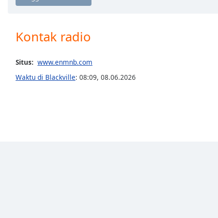
Chapters
Chapters
Kontak radio
Descriptions
descriptions
Situs:
www.enmnb.com
off
,
Waktu di Blackville
:
08:09
,
08.06.2026
selected
Subtitles
subtitles
settings
,
opens
subtitles
settings
dialog
subtitles
off
,
selected