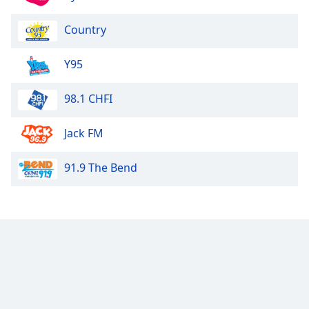
Color
Country
Opacity
Y95
Caption
Area
98.1 CHFI
Background
Color
Jack FM
Opacity
91.9 The Bend
Font
Size
Text
Edge
Style