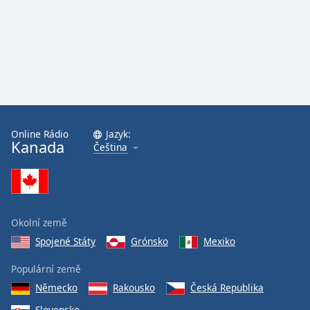
Font
Family
Reset
Done
Close
Modal
Online Rádio
Jazyk:
Dialog
Kanada
End
Čeština
of
dialog
window.
Okolní země
Spojené Státy
Grónsko
Mexiko
Populární země
Německo
Rakousko
Česká Republika
Slovensko