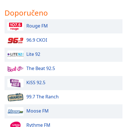
Beginning
of
Doporučeno
dialog
window.
Escape
Rouge FM
will
cancel
96.9 CKOI
and
close
Lite 92
the
window.
The Beat 92.5
Text
Color
KiSS 92.5
99.7 The Ranch
Opacity
Moose FM
Text
Background
Rythme FM