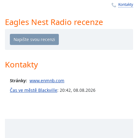
Kontakty
Remaining
Time
-
-:-
Eagles Nest Radio recenze
1x
Playback
Rate
Chapters
Kontakty
Chapters
Stránky:
www.enmnb.com
Descriptions
Čas ve městě Blackville
:
20:42
,
08.08.2026
descriptions
off
,
selected
Subtitles
subtitles
settings
,