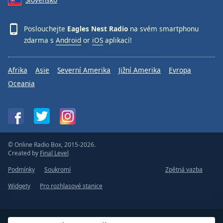
Poslouchejte
Eagles Nest Radio
na svém smartphonu
zdarma s
Android
or
iOS
aplikací!
Afrika
Asie
Severní Amerika
Jižní Amerika
Evropa
Oceania
© Online Radio Box, 2015-2026.
Created by
Final Level
Podmínky
Soukromí
Zpětná vazba
Widgety
Pro rozhlasové stanice