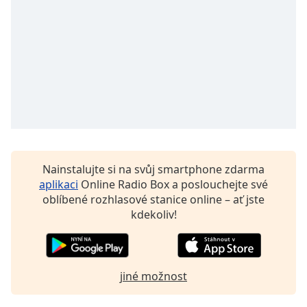
opens
subtitles
settings
dialog
subtitles
off
,
selected
Audio
Track
Picture-
Nainstalujte si na svůj smartphone zdarma
in-
aplikaci
Online Radio Box a poslouchejte své
Picture
oblíbené rozhlasové stanice online – ať jste
Fullscreen
kdekoliv!
This
is
a
modal
jiné možnost
window.