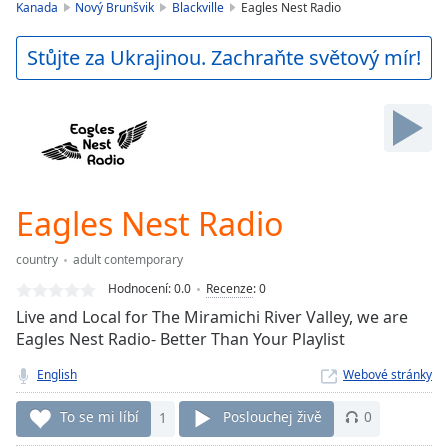
is
Kanada
Nový Brunšvik
Blackville
Eagles Nest Radio
loading.
Play
Stůjte za Ukrajinou. Zachraňte světový mír!
Video
Play
Skip
Backward
Skip
Forward
Mute
Current
Eagles Nest Radio
Time
0:00
/
country
adult contemporary
Duration
-:-
Hodnocení:
0.0
Recenze
:
0
Loaded
:
Live and Local for The Miramichi River Valley, we are
0.00%
Eagles Nest Radio- Better Than Your Playlist
Stream
Type
LIVE
English
Webové stránky
Seek to
live,
To se mi líbí
1
Poslouchej živě
0
currently
behind
live
LIVE