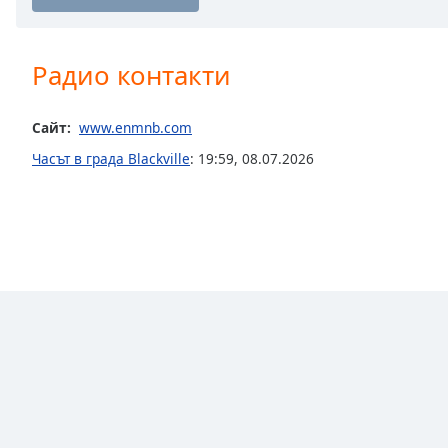
Chapters
Chapters
Радио контакти
Descriptions
descriptions
Сайт:
www.enmnb.com
off
,
Часът в града Blackville
:
19:59
,
08.07.2026
selected
Subtitles
subtitles
settings
,
opens
subtitles
settings
dialog
subtitles
off
,
selected