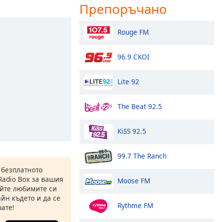
Препоръчано
Rouge FM
96.9 CKOI
Lite 92
The Beat 92.5
KiSS 92.5
99.7 The Ranch
 безплатното
Radio Box за вашия
Moose FM
йте любимите си
йн където и да се
Rythme FM
ате!