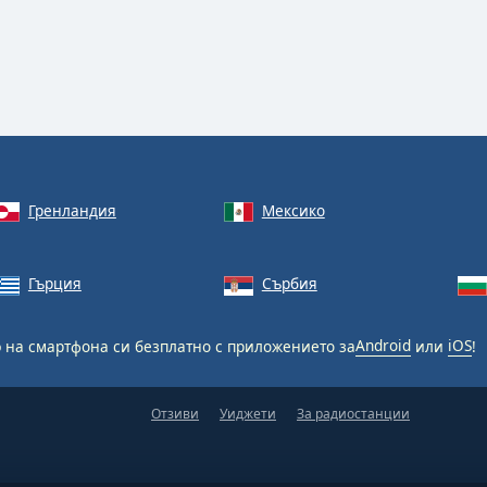
Гренландия
Мексико
Гърция
Сърбия
o
на смартфона си безплатно с приложението за
Android
или
iOS
!
Отзиви
Уиджети
За радиостанции