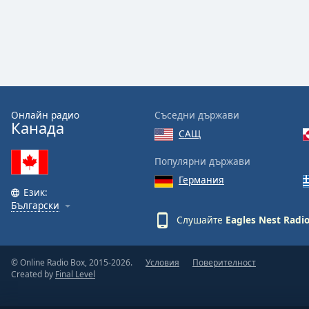
Audio
Track
Picture-
in-
Picture
Fullscreen
This
is
Онлайн радио
Съседни държави
a
Канада
САЩ
modal
window.
Популярни държави
Германия
Beginning
Език:
of
Български
dialog
Слушайте
Eagles Nest Radi
window.
Escape
will
© Online Radio Box, 2015-2026.
Условия
Поверителност
Created by
Final Level
cancel
and
close