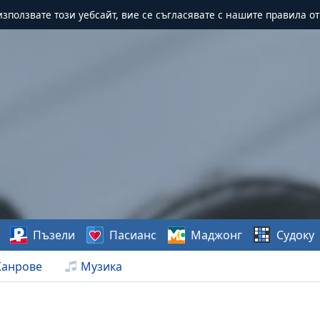
зползвате този уебсайт, вие се съгласявате с нашите правила о
Пъзели
Пасианс
Маджонг
Судоку
анрове
Музика