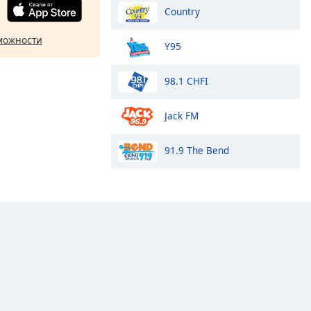
Country
можности
Y95
98.1 CHFI
Jack FM
91.9 The Bend