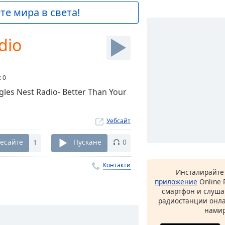
е мира в света!
dio
:
0
agles Nest Radio- Better Than Your
Уебсайт
есайте
1
Пускане
0
Контакти
Инсталирайте
приложение
Online 
смартфон и слуша
радиостанции онла
намир