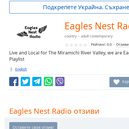
Current
Подкрепете Украйна. Съхранет
Time
0:00
/
Duration
-:-
Eagles Nest Ra
Loaded
:
0.00%
country
adult contemporary
0:00
Рейтинг:
0.0
Отзиви
Stream
Type
Live and Local for The Miramichi River Valley, we are E
LIVE
Playlist
Seek to
live,
currently
English
behind
live
LIVE
Хар
Remaining
Time
-
-:-
1x
Eagles Nest Radio отзиви
Playback
Rate