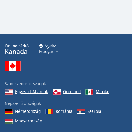
Font
Family
Reset
Done
Close
Online rádió
Nyelv:
Modal
Kanada
Magyar
Dialog
End
of
dialog
window.
Szomszédos országok
Egyesült Államok
Grönland
Mexikó
Népszerű országok
Németország
Románia
Szerbia
Magyarország