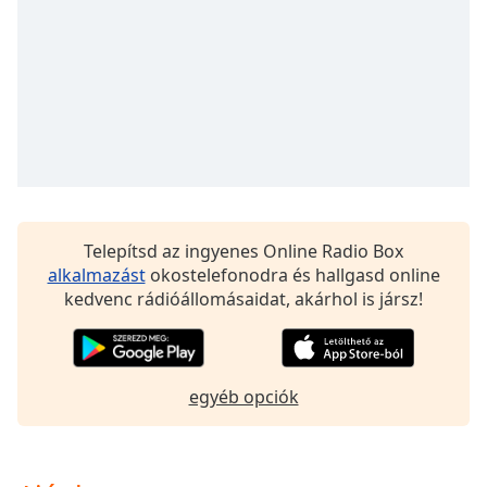
opens
subtitles
settings
dialog
subtitles
off
,
selected
Audio
Track
Picture-
Telepítsd az ingyenes Online Radio Box
in-
alkalmazást
okostelefonodra és hallgasd online
Picture
kedvenc rádióállomásaidat, akárhol is jársz!
Fullscreen
This
is
a
egyéb opciók
modal
window.
Beginning