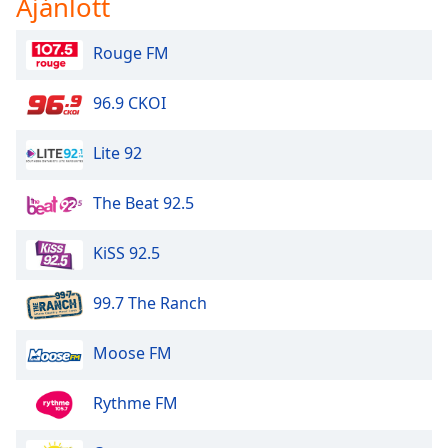
Ajánlott
of
dialog
window.
Rouge FM
Escape
will
96.9 CKOI
cancel
and
Lite 92
close
the
The Beat 92.5
window.
Text
KiSS 92.5
Color
99.7 The Ranch
Opacity
Moose FM
Text
Rythme FM
Background
Color