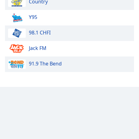
Country
Opacity
Y95
Caption
98.1 CHFI
Area
Background
Jack FM
Color
91.9 The Bend
Opacity
Font
Size
Text
Edge
Style