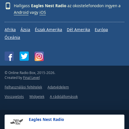
Hallgass
Eagles Nest Radio
az okostelefonodon ingyen a
Android
vagy
iOS
Afrika
Ázsia
Észak Amerika
Dél Amerika
Európa
Óceánia
© Online Radio Box, 2015-2026.
Created by
Final Level
Felhasználási feltételek
Adatvédelem
Visszajelzés
Widgetek
A rádióállomások
Eagles Nest Radio