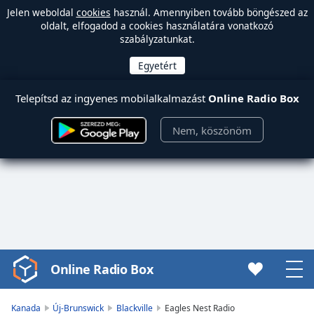
Jelen weboldal
cookies
használ. Amennyiben tovább böngészed az
oldalt, elfogadod a cookies használatára vonatkozó
szabályzatunkat.
Telepítsd az ingyenes mobilalkalmazást
Online Radio Box
Nem, köszönöm
Online Radio Box
Video
Player
is
Kanada
Új-Brunswick
Blackville
Eagles Nest Radio