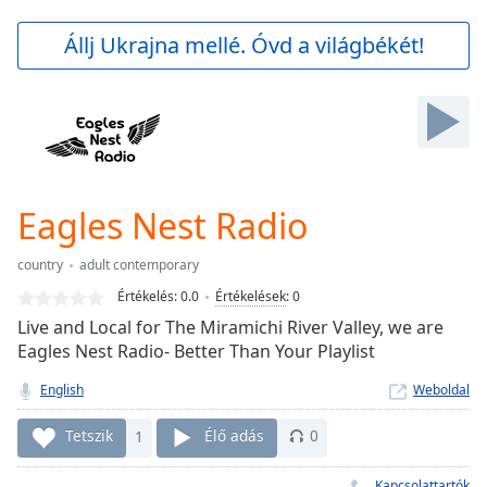
loading.
Play
Állj Ukrajna mellé. Óvd a világbékét!
Video
Play
Skip
Backward
Skip
Forward
Mute
Current
Eagles Nest Radio
Time
0:00
/
country
adult contemporary
Duration
-:-
Értékelés:
0.0
Értékelések
:
0
Loaded
:
Live and Local for The Miramichi River Valley, we are
0.00%
Eagles Nest Radio- Better Than Your Playlist
Stream
Type
LIVE
English
Weboldal
Seek to
live,
Tetszik
1
Élő adás
0
currently
behind
live
LIVE
Kapcsolattartók