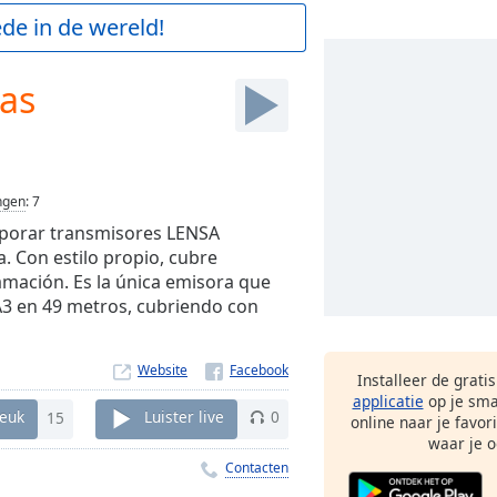
de in de wereld!
gas
ngen
:
7
rporar transmisores LENSA
. Con estilo propio, cubre
amación. Es la única emisora que
A3 en 49 metros, cubriendo con
Website
Installeer de grati
applicatie
op je sma
euk
15
Luister live
0
online naar je favor
waar je o
Contacten