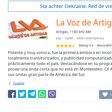
Current
Sta achter Oekraïne. Red de vre
Time
0:00
/
Duration
-:-
La Voz de Arti
Loaded
:
0.00%
Artigas, 1180 kHz AM
0:00
pop
top40
adult contemporary
Stream
Type
LIVE
Rating:
4.4
Beoordeli
Seek to
Potente y muy sonora, fue la primera emisora en inco
live,
totalmente transitorizados, y publicidad computarizada
currently
prácticamente todo el país, destacándose en su progr
behind
live
LIVE
posee una onda corta que no está en Montevideo: CX 
Remaining
sus ondas gran parte de América del Sur
Time
-
-:-
Español
1x
L
Playback
Rate