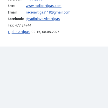
the
Site:
www.radioartigas.com
window.
Email:
radioartigas118@gmail.com
Facebook:
@radiolavozdeartigas
Text
Fax: 477 24744
Color
Tijd in Artigas
:
02:15
,
08.08.2026
Opacity
Text
Background
Color
Opacity
Caption
Area
Background