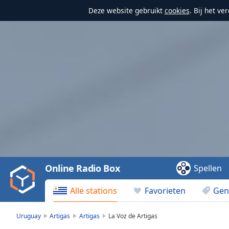
Deze website gebruikt
cookies
. Bij het v
Video
Player
is
loading.
Play
Video
Online Radio Box
Spellen
Play
Skip
Alle stations
Favorieten
Gen
Backward
Skip
Forward
Uruguay
Artigas
Artigas
La Voz de Artigas
Mute