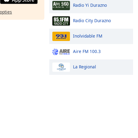
Radio Yi Durazno
opties
Radio City Durazno
Inolvidable FM
Aire FM 100.3
La Regional