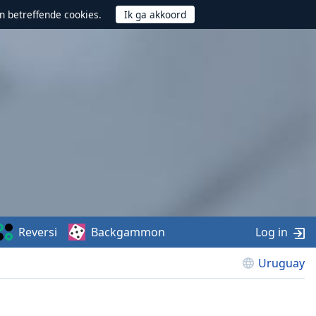
n betreffende cookies.
Reversi
Backgammon
Log in
Uruguay