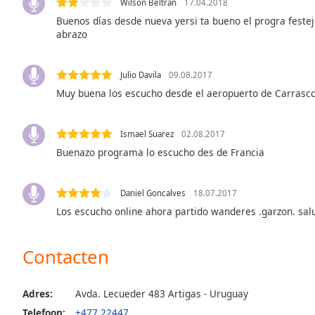
Wilson Beltran
17.04.2018
Audio
Track
Buenos días desde nueva yersi ta bueno el progra festeje
abrazo
Picture-
in-
Picture
Julio Davila
09.08.2017
Fullscreen
Muy buena los escucho desde el aeropuerto de Carrasc
This
is
a
Ismael Suarez
02.08.2017
modal
Buenazo programa lo escucho des de Francia
window.
Beginning
Daniel Goncalves
18.07.2017
of
Los escucho online ahora partido wanderes .garzon. sal
dialog
window.
Contacten
Escape
will
cancel
Adres:
Avda. Lecueder 483 Artigas - Uruguay
and
Telefoon:
+477 22447
close