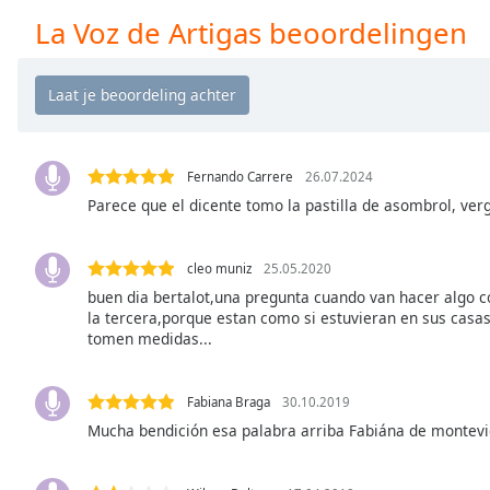
Chapters
La Voz de Artigas beoordelingen
Chapters
Descriptions
descriptions
off
,
selected
Fernando Carrere
26.07.2024
Parece que el dicente tomo la pastilla de asombrol, ver
Subtitles
subtitles
cleo muniz
25.05.2020
settings
,
buen dia bertalot,una pregunta cuando van hacer algo c
opens
la tercera,porque estan como si estuvieran en sus casas
subtitles
tomen medidas...
settings
dialog
Fabiana Braga
30.10.2019
subtitles
Mucha bendición esa palabra arriba Fabiána de montev
off
,
selected