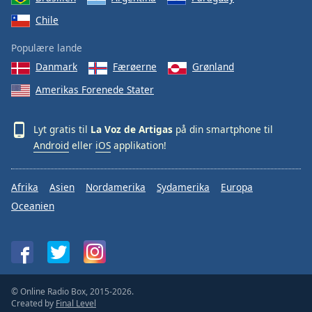
Chile
Populære lande
Danmark
Færøerne
Grønland
Amerikas Forenede Stater
Lyt gratis til
La Voz de Artigas
på din smartphone til
Android
eller
iOS
applikation!
Afrika
Asien
Nordamerika
Sydamerika
Europa
Oceanien
© Online Radio Box, 2015-2026.
Created by
Final Level