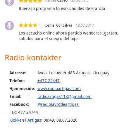
Ismael Suarez
02.08.2017
dialog
Buenazo programa lo escucho des de Francia
window.
Escape
will
Daniel Goncalves
18.07.2017
cancel
Los escucho online ahora partido wanderes .garzon.
and
saludos para el suegro del pipe
close
the
window.
Radio kontakter
Text
Adresse:
Avda. Lecueder 483 Artigas - Uruguay
Color
Telefon:
+477 22447
Hjemmeside:
www.radioartigas.com
Opacity
Email:
radioartigas118@gmail.com
Facebook:
@radiolavozdeartigas
Text
Fax: 477 24744
Background
Klokken i Artigas
:
08:49
,
08.07.2026
Color