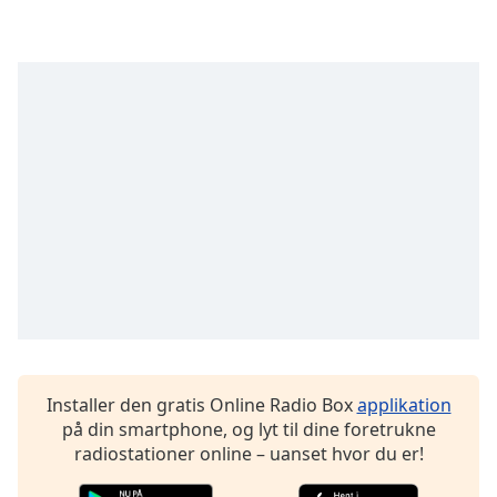
Opacity
Caption
Area
Background
Color
Opacity
Font
Size
Text
Installer den gratis Online Radio Box
applikation
Edge
på din smartphone, og lyt til dine foretrukne
Style
radiostationer online – uanset hvor du er!
Font