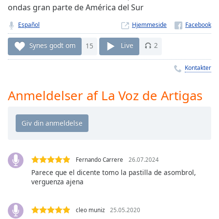
Time
-
ondas gran parte de América del Sur
-:-
Español
Hjemmeside
1x
Synes godt om
15
Live
2
Playback
Rate
Kontakter
Chapters
Chapters
Anmeldelser af La Voz de Artigas
Descriptions
descriptions
off
,
selected
Fernando Carrere
26.07.2024
Subtitles
Parece que el dicente tomo la pastilla de asombrol,
verguenza ajena
subtitles
settings
,
opens
cleo muniz
25.05.2020