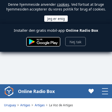
Denne hjemmeside anvender
cookies
. Ved fortsat at bruge
hjemmesiden accepterer du vores politik for brug af cookies.
Installer den gratis mobil-app
Online Radio Box
Nej tak
Online Radio Box
Video
Player
is
Uruguay
Artigas
Artigas
La Voz de Artigas
loading.