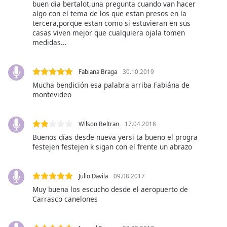
subtitles
buen dia bertalot,una pregunta cuando van hacer
settings
algo con el tema de los que estan presos en la
tercera,porque estan como si estuvieran en sus
dialog
casas viven mejor que cualquiera ojala tomen
subtitles
medidas...
off
,
selected
Fabiana Braga
30.10.2019
Audio
Mucha bendición esa palabra arriba Fabiána de
Track
montevideo
Picture-
in-
Picture
Wilson Beltran
17.04.2018
Fullscreen
Buenos días desde nueva yersi ta bueno el progra
This
festejen festejen k sigan con el frente un abrazo
is
a
modal
Julio Davila
09.08.2017
window.
Muy buena los escucho desde el aeropuerto de
Carrasco canelones
Beginning
of