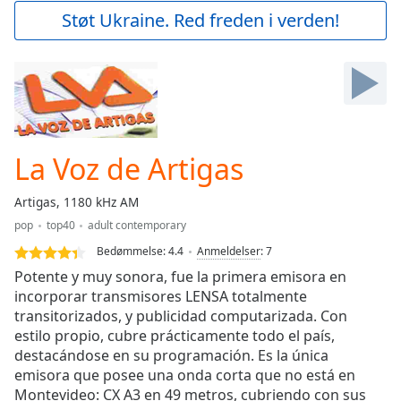
Play
Støt Ukraine. Red freden i verden!
Video
Play
Skip
Backward
Skip
Forward
Mute
Current
La Voz de Artigas
Time
0:00
/
Artigas, 1180 kHz AM
Duration
-:-
pop
top40
adult contemporary
Loaded
:
0.00%
Bedømmelse:
4.4
Anmeldelser
:
7
Stream
Potente y muy sonora, fue la primera emisora en
Type
LIVE
incorporar transmisores LENSA totalmente
transitorizados, y publicidad computarizada. Con
Seek to
live,
estilo propio, cubre prácticamente todo el país,
currently
destacándose en su programación. Es la única
behind
live
LIVE
emisora que posee una onda corta que no está en
Remaining
Montevideo: CX A3 en 49 metros, cubriendo con sus