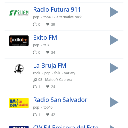
of
dialog
Radio Futura 911
window.
pop
top40
alternative rock
Escape
0
39
will
cancel
Exito FM
and
pop
talk
close
the
0
34
window.
La Bruja FM
Text
rock
pop
folk
variety
Color
08 - Mateo Y Cabrera
1
24
Opacity
Radio San Salvador
pop
top40
Text
1
42
Background
Color
CW 54 Emisora del Este