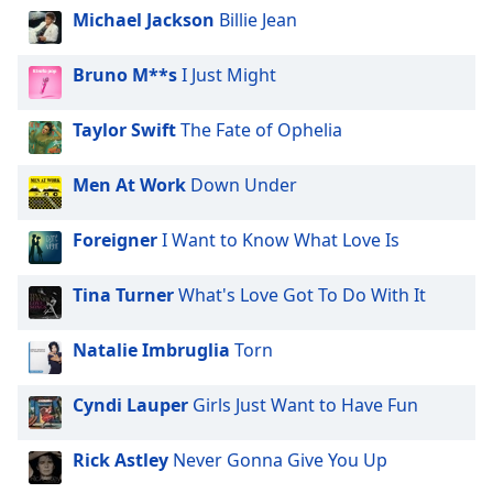
Michael Jackson
Billie Jean
Bruno M**s
I Just Might
Taylor Swift
The Fate of Ophelia
Men At Work
Down Under
Foreigner
I Want to Know What Love Is
Tina Turner
What's Love Got To Do With It
Natalie Imbruglia
Torn
Cyndi Lauper
Girls Just Want to Have Fun
Rick Astley
Never Gonna Give You Up