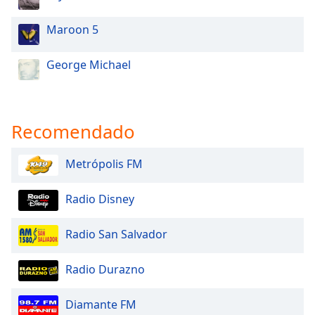
Maroon 5
George Michael
Recomendado
Metrópolis FM
Radio Disney
Radio San Salvador
Radio Durazno
Diamante FM