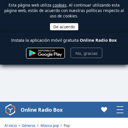
Esta página web utiliza
cookies
. Al continuar utilizando esta
página web, estás de acuerdo con nuestras políticas respecto al
uso de cookies.
Instala la aplicación móvil gratuita
Online Radio Box
No, gracias
Online Radio Box
Video
Player
is
Al inicio
Géneros
Música pop
Pop