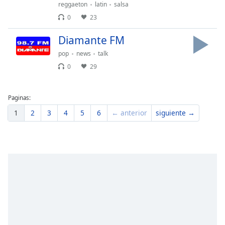
reggaeton
latin
salsa
Font
0
23
Family
Diamante FM
Reset
pop
news
talk
Done
0
29
Close
Modal
Dialog
End
Paginas:
of
1
2
3
4
5
6
← anterior
siguiente →
dialog
window.