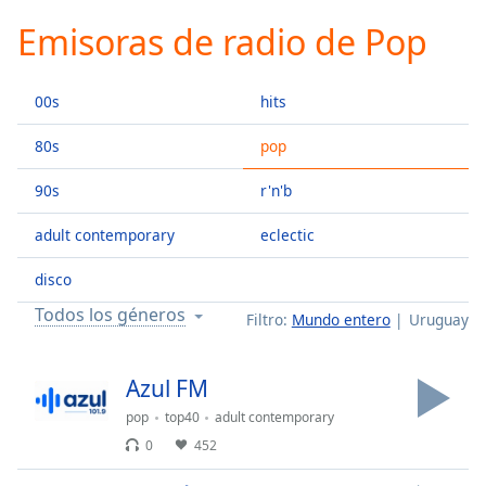
loading.
Emisoras de radio de Pop
Play
Video
Play
00s
hits
Skip
Backward
Skip
80s
pop
Forward
Mute
90s
r'n'b
Current
Time
0:00
adult contemporary
eclectic
/
Duration
-:-
disco
Loaded
:
Todos los géneros
Filtro:
Mundo entero
Uruguay
0.00%
Stream
Type
LIVE
Azul FM
Seek to
pop
top40
adult contemporary
live,
currently
0
452
behind
live
LIVE