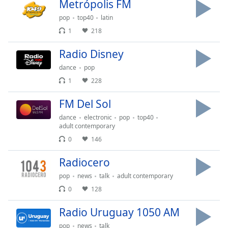
Remaining
Metrópolis FM
Time
-
pop
top40
latin
-:-
1
218
1x
Radio Disney
Playback
Rate
dance
pop
1
228
Chapters
FM Del Sol
Chapters
dance
electronic
pop
top40
Descriptions
adult contemporary
0
146
descriptions
off
,
Radiocero
selected
pop
news
talk
adult contemporary
Subtitles
0
128
subtitles
Radio Uruguay 1050 AM
settings
,
pop
news
talk