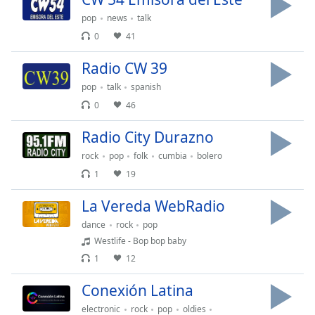
pop
news
talk
Opacity
0
41
Radio CW 39
Caption
Area
pop
talk
spanish
Background
0
46
Color
Radio City Durazno
rock
pop
folk
cumbia
bolero
Opacity
1
19
Font
La Vereda WebRadio
Size
dance
rock
pop
Westlife - Bop bop baby
Text
1
12
Edge
Style
Conexión Latina
electronic
rock
pop
oldies