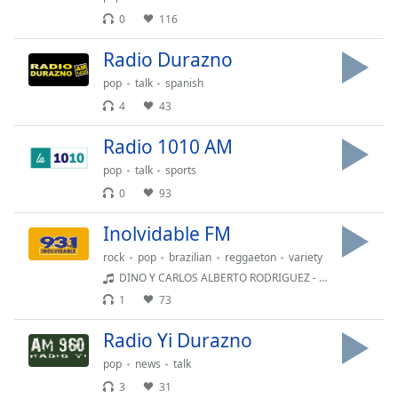
opens
subtitles
0
116
settings
Radio Durazno
dialog
subtitles
pop
talk
spanish
off
,
4
43
selected
Radio 1010 AM
Audio
Track
pop
talk
sports
0
93
Picture-
in-
Picture
Inolvidable FM
Fullscreen
rock
pop
brazilian
reggaeton
variety
This
DINO Y CARLOS ALBERTO RODRIGUEZ - MI CIUDAD
is
1
73
a
modal
Radio Yi Durazno
window.
pop
news
talk
Beginning
3
31