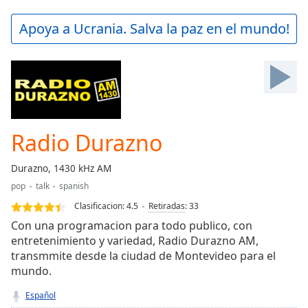
loading.
Play
Apoya a Ucrania. Salva la paz en el mundo!
Video
Play
Skip
Backward
Skip
Forward
Mute
Current
Radio Durazno
Time
0:00
/
Durazno, 1430 kHz AM
Duration
-:-
pop
talk
spanish
Loaded
:
0.00%
Clasificacion:
4.5
Retiradas
:
33
Stream
Con una programacion para todo publico, con
Type
LIVE
entretenimiento y variedad, Radio Durazno AM,
transmmite desde la ciudad de Montevideo para el
Seek to
live,
mundo.
currently
behind
Español
live
LIVE