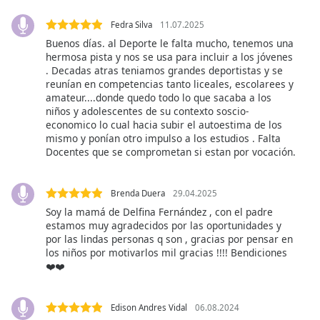
opens
subtitles
Fedra Silva
11.07.2025
settings
Buenos días. al Deporte le falta mucho, tenemos una
dialog
hermosa pista y nos se usa para incluir a los jóvenes
subtitles
. Decadas atras teniamos grandes deportistas y se
off
,
reunían en competencias tanto liceales, escolarees y
selected
amateur....donde quedo todo lo que sacaba a los
niños y adolescentes de su contexto soscio-
Audio
economico lo cual hacia subir el autoestima de los
Track
mismo y ponían otro impulso a los estudios . Falta
Docentes que se comprometan si estan por vocación.
Picture-
in-
Picture
Brenda Duera
29.04.2025
Fullscreen
Soy la mamá de Delfina Fernández , con el padre
This
estamos muy agradecidos por las oportunidades y
is
por las lindas personas q son , gracias por pensar en
a
los niños por motivarlos mil gracias !!!! Bendiciones
modal
❤️❤️
window.
Edison Andres Vidal
06.08.2024
Beginning