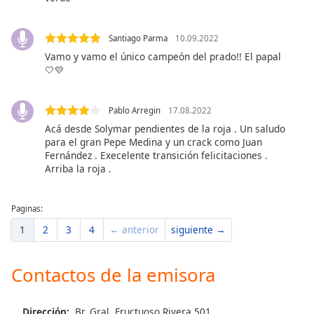
Opacity
Santiago Parma
10.09.2022
Vamo y vamo el único campeón del prado!! El papal
🤍💛
Caption
Area
Background
Pablo Arregin
17.08.2022
Color
Acá desde Solymar pendientes de la roja . Un saludo
para el gran Pepe Medina y un crack como Juan
Fernández . Execelente transición felicitaciones .
Opacity
Arriba la roja .
Font
Paginas:
Size
1
2
3
4
← anterior
siguiente →
Text
Contactos de la emisora
Edge
Style
Dirección:
Br. Gral. Fructuoso Rivera 501