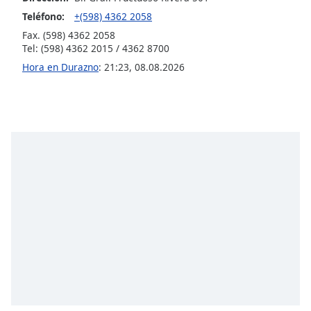
Font
Teléfono:
+(598) 4362 2058
Family
Fax. (598) 4362 2058
Tel: (598) 4362 2015 / 4362 8700
Hora en Durazno
:
21:23
,
08.08.2026
Reset
Done
Close
Modal
Dialog
End
of
dialog
window.