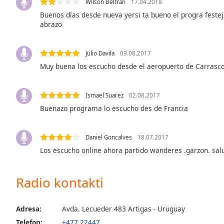
Wilson Beltran
17.04.2018
Audio
Track
Buenos días desde nueva yersi ta bueno el progra festeje
abrazo
Picture-
in-
Picture
Julio Davila
09.08.2017
Fullscreen
Muy buena los escucho desde el aeropuerto de Carrasc
This
is
a
Ismael Suarez
02.08.2017
modal
Buenazo programa lo escucho des de Francia
window.
Beginning
Daniel Goncalves
18.07.2017
of
Los escucho online ahora partido wanderes .garzon. sal
dialog
window.
Radio kontakti
Escape
will
cancel
Adresa:
Avda. Lecueder 483 Artigas - Uruguay
and
Telefon:
+477 22447
close