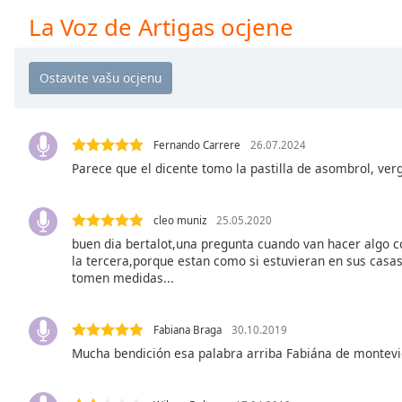
Chapters
La Voz de Artigas ocjene
Chapters
Descriptions
descriptions
off
,
selected
Fernando Carrere
26.07.2024
Parece que el dicente tomo la pastilla de asombrol, ver
Subtitles
subtitles
cleo muniz
25.05.2020
settings
,
buen dia bertalot,una pregunta cuando van hacer algo c
opens
la tercera,porque estan como si estuvieran en sus casas
subtitles
tomen medidas...
settings
dialog
Fabiana Braga
30.10.2019
subtitles
Mucha bendición esa palabra arriba Fabiána de montev
off
,
selected