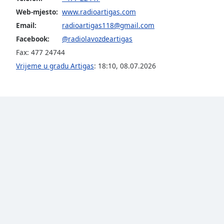
the
Web-mjesto:
www.radioartigas.com
window.
Email:
radioartigas118@gmail.com
Facebook:
@radiolavozdeartigas
Text
Fax: 477 24744
Color
Vrijeme u gradu Artigas
:
18:10
,
08.07.2026
Opacity
Text
Background
Color
Opacity
Caption
Area
Background