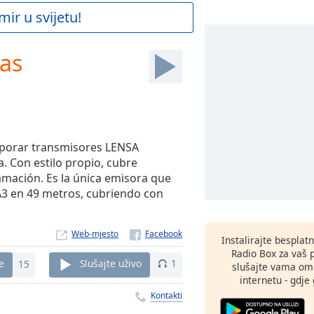
mir u svijetu!
gas
rporar transmisores LENSA
. Con estilo propio, cubre
amación. Es la única emisora que
A3 en 49 metros, cubriendo con
Web-mjesto
Instalirajte besplat
Radio Box za vaš 
e
15
Slušajte uživo
1
slušajte vama omi
internetu - gdje 
Kontakti