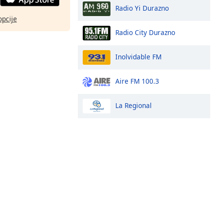
Radio Yi Durazno
opcije
Radio City Durazno
Inolvidable FM
Aire FM 100.3
La Regional