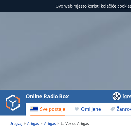
Ovo web-mjesto koristi kolačiće
cookie
Video
Player
is
loading.
Play
Video
Online Radio Box
Igr
Play
Skip
Sve postaje
Omiljene
Žanrov
Backward
Skip
Forward
Urugvaj
Artigas
Artigas
La Voz de Artigas
Mute