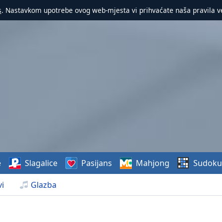
s
. Nastavkom upotrebe ovog web-mjesta vi prihvaćate naša pravila v
e
Slagalice
Pasijans
Mahjong
Sudoku
i
Glazba