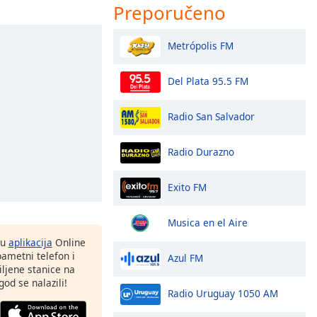
Preporučeno
Metrópolis FM
Del Plata 95.5 FM
Radio San Salvador
Radio Durazno
Exito FM
Musica en el Aire
nu
aplikacija
Online
pametni telefon i
Azul FM
ljene stanice na
god se nalazili!
Radio Uruguay 1050 AM