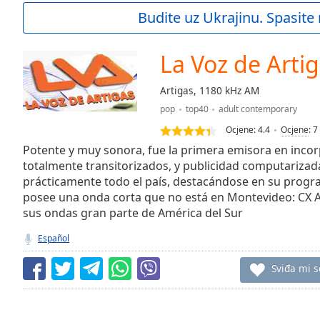
Current
Budite uz Ukrajinu. Spasite 
Time
0:00
/
Duration
-:-
La Voz de Arti
Loaded
:
0.00%
Artigas, 1180 kHz AM
0:00
pop
top40
adult contemporary
Stream
Type
LIVE
Ocjene:
4.4
Ocjene
:
7
Seek to
Potente y muy sonora, fue la primera emisora en inco
live,
totalmente transitorizados, y publicidad computarizada
currently
prácticamente todo el país, destacándose en su progr
behind
live
LIVE
posee una onda corta que no está en Montevideo: CX 
Remaining
sus ondas gran parte de América del Sur
Time
-
-:-
Español
1x
Sviđa mi s
Playback
Rate