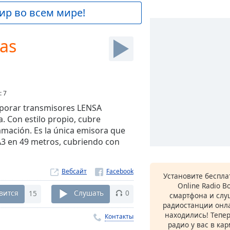
ир во всем мире!
gas
:
7
rporar transmisores LENSA
. Con estilo propio, cubre
amación. Es la única emisora que
A3 en 49 metros, cubriendo con
Вебсайт
Установите беспл
Online Radio B
вится
15
Слушать
0
смартфона и сл
радиостанции онла
находились! Тепе
Контакты
радио у вас в ка