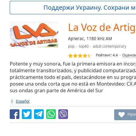
Current
Поддержи Украину. Сохрани м
Time
0:00
/
Duration
-:-
La Voz de Arti
Loaded
:
0.00%
Артигас, 1180 kHz AM
0:00
pop
top40
adult contemporary
Stream
Type
LIVE
Рейтинг:
4.4
Оценок
Seek to
Potente y muy sonora, fue la primera emisora en inco
live,
totalmente transitorizados, y publicidad computarizada
currently
prácticamente todo el país, destacándose en su progr
behind
live
LIVE
posee una onda corta que no está en Montevideo: CX 
Remaining
sus ondas gran parte de América del Sur
Time
-
-:-
Español
1x
Нра
Playback
Rate