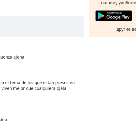
нашему удобном
другие в
guenza ajena
on el tema de los que estan presos en
 viven mejor que cualquiera ojala
ideo