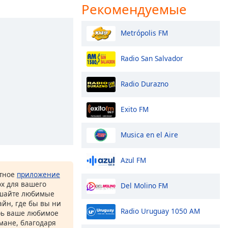
Рекомендуемые
Metrópolis FM
Radio San Salvador
Radio Durazno
Exito FM
Musica en el Aire
Azul FM
атное
приложение
ox для вашего
Del Molino FM
ушайте любимые
йн, где бы вы ни
Radio Uruguay 1050 AM
рь ваше любимое
рмане, благодаря