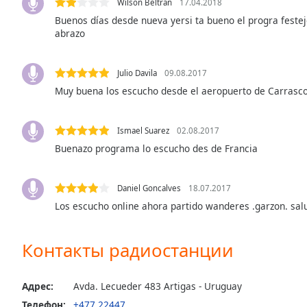
Wilson Beltran
17.04.2018
Audio
Track
Buenos días desde nueva yersi ta bueno el progra festeje
abrazo
Picture-
in-
Picture
Julio Davila
09.08.2017
Fullscreen
Muy buena los escucho desde el aeropuerto de Carrasc
This
is
a
Ismael Suarez
02.08.2017
modal
Buenazo programa lo escucho des de Francia
window.
Beginning
Daniel Goncalves
18.07.2017
of
Los escucho online ahora partido wanderes .garzon. sal
dialog
window.
Контакты радиостанции
Escape
will
cancel
Адрес:
Avda. Lecueder 483 Artigas - Uruguay
and
Телефон:
+477 22447
close