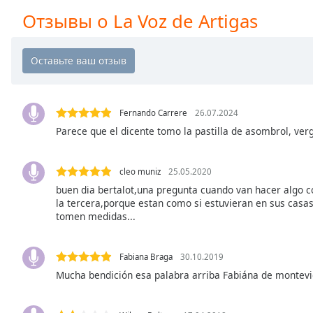
Chapters
Отзывы о La Voz de Artigas
Chapters
Descriptions
descriptions
off
,
selected
Fernando Carrere
26.07.2024
Parece que el dicente tomo la pastilla de asombrol, ver
Subtitles
subtitles
cleo muniz
25.05.2020
settings
,
buen dia bertalot,una pregunta cuando van hacer algo c
opens
la tercera,porque estan como si estuvieran en sus casas
subtitles
tomen medidas...
settings
dialog
Fabiana Braga
30.10.2019
subtitles
Mucha bendición esa palabra arriba Fabiána de montev
off
,
selected