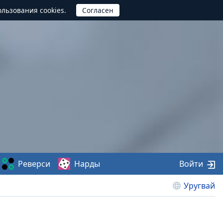
ользования cookies.
Реверси
Нарды
Войти
Уругвай