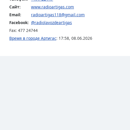
the
Сайт:
www.radioartigas.com
window.
Email:
radioartigas118@gmail.com
Facebook:
@radiolavozdeartigas
Text
Fax: 477 24744
Color
Время в городе Артигас
:
17:58
,
08.06.2026
Opacity
Text
Background
Color
Opacity
Caption
Area
Background