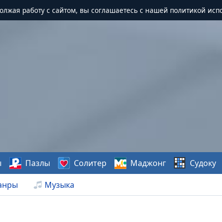
должая работу с сайтом, вы соглашаетесь с нашей политикой исп
ы
Пазлы
Солитер
Маджонг
Судоку
анры
Музыка