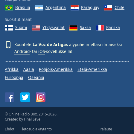
Brasilia
Argentiina
Paraguay
Chile
Suositut maat
Suomi
Yhdysvallat
Saksa
Ranska
Kuuntele
La Voz de Artigas
älypuhelimellasi ilmaiseksi
Android
- tai
iOS
-sovelluksella!
Afrikka
Aasia
Pohjois-Amerikka
Etelä-Amerikka
Eurooppa
Oseania
© Online Radio Box, 2015-2026.
Created by
Final Level
Ehdot
Tietosuojakäytäntö
Palaute