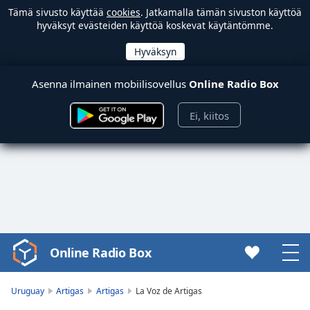
Tämä sivusto käyttää
cookies
. Jatkamalla tämän sivuston käyttöä
hyväksyt evästeiden käyttöä koskevat käytäntömme.
Asenna ilmainen mobiilisovellus
Online Radio Box
Ei, kiitos
Online Radio Box
Video
Player
is
Uruguay
Artigas
Artigas
La Voz de Artigas
loading.