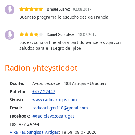
dialog
window.
Ismael Suarez
02.08.2017
Escape
Buenazo programa lo escucho des de Francia
will
cancel
Daniel Goncalves
18.07.2017
and
Los escucho online ahora partido wanderes .garzon.
close
saludos para el suegro del pipe
the
window.
Radion yhteystiedot
Text
Color
Osoite:
Avda. Lecueder 483 Artigas - Uruguay
Puhelin:
+477 22447
Opacity
Sivusto:
www.radioartigas.com
Email:
radioartigas118@gmail.com
Text
Facebook:
@radiolavozdeartigas
Background
Fax: 477 24744
Color
Aika kaupungissa Artigas
:
18:58
,
08.07.2026