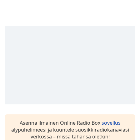
Opacity
Caption
Area
Background
Color
Opacity
Font
Size
Text
Edge
Style
Asenna ilmainen Online Radio Box
sovellus
älypuhelimeesi ja kuuntele suosikkiradiokanaviasi
verkossa – missä tahansa oletkin!
Font