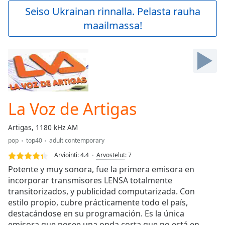
Play
Seiso Ukrainan rinnalla. Pelasta rauha
Video
maailmassa!
Play
Skip
Backward
Skip
Forward
Mute
Current
Time
0:00
La Voz de Artigas
/
Duration
-:-
Artigas, 1180 kHz AM
Loaded
:
pop
top40
adult contemporary
0.00%
Stream
Arviointi:
4.4
Arvostelut
:
7
Type
LIVE
Potente y muy sonora, fue la primera emisora en
Seek to
incorporar transmisores LENSA totalmente
live,
transitorizados, y publicidad computarizada. Con
currently
behind
estilo propio, cubre prácticamente todo el país,
live
LIVE
destacándose en su programación. Es la única
Remaining
emisora que posee una onda corta que no está en