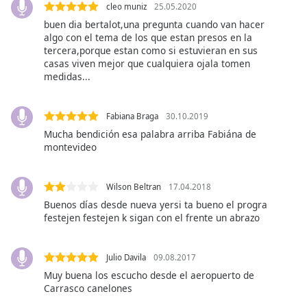
subtitles
cleo muniz
25.05.2020
settings
buen dia bertalot,una pregunta cuando van hacer
dialog
algo con el tema de los que estan presos en la
subtitles
tercera,porque estan como si estuvieran en sus
off
,
casas viven mejor que cualquiera ojala tomen
medidas...
selected
Audio
Track
Fabiana Braga
30.10.2019
Mucha bendición esa palabra arriba Fabiána de
Picture-
montevideo
in-
Picture
Fullscreen
Wilson Beltran
17.04.2018
This
Buenos días desde nueva yersi ta bueno el progra
is
festejen festejen k sigan con el frente un abrazo
a
modal
window.
Julio Davila
09.08.2017
Muy buena los escucho desde el aeropuerto de
Beginning
Carrasco canelones
of