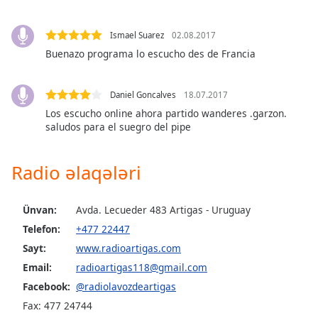
of
dialog
window.
Ismael Suarez
02.08.2017
Escape
Buenazo programa lo escucho des de Francia
will
cancel
Daniel Goncalves
18.07.2017
and
Los escucho online ahora partido wanderes .garzon.
close
saludos para el suegro del pipe
the
window.
Radio əlaqələri
Text
Color
Ünvan:
Avda. Lecueder 483 Artigas - Uruguay
Telefon:
+477 22447
Opacity
Sayt:
www.radioartigas.com
Email:
radioartigas118@gmail.com
Text
Facebook:
@radiolavozdeartigas
Background
Fax: 477 24744
Color