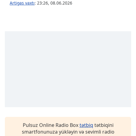
Artigas vaxtı
:
23:26
,
08.06.2026
Opacity
Caption
Area
Background
Color
Opacity
Font
Size
Text
Edge
Style
Pulsuz Online Radio Box
tətbiq
tətbiqini
smartfonunuza yükləyin və sevimli radio