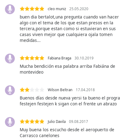
opens
subtitles
cleo muniz
25.05.2020
settings
buen dia bertalot,una pregunta cuando van hacer
dialog
algo con el tema de los que estan presos en la
subtitles
tercera,porque estan como si estuvieran en sus
off
,
casas viven mejor que cualquiera ojala tomen
medidas...
selected
Audio
Track
Fabiana Braga
30.10.2019
Mucha bendición esa palabra arriba Fabiána de
Picture-
montevideo
in-
Picture
Fullscreen
Wilson Beltran
17.04.2018
This
Buenos días desde nueva yersi ta bueno el progra
is
festejen festejen k sigan con el frente un abrazo
a
modal
window.
Julio Davila
09.08.2017
Muy buena los escucho desde el aeropuerto de
Beginning
Carrasco canelones