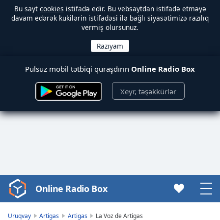
Bu sayt
cookies
istifadə edir. Bu vebsaytdan istifadə etməyə
davam edərək kukilərin istifadəsi ilə bağlı siyasətimizə razılıq
vermiş olursunuz.
Pulsuz mobil tətbiqi quraşdırın
Online Radio Box
Xeyr, təşəkkürlər
Online Radio Box
Video
Player
is
Uruqvay
Artigas
Artigas
La Voz de Artigas