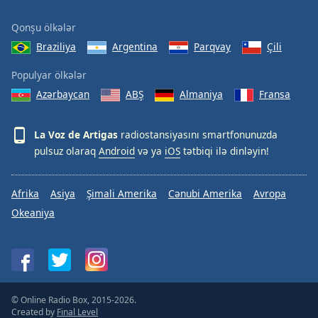
Qonşu ölkələr
Braziliya
Argentina
Parqvay
Çili
Populyar ölkələr
Azərbaycan
ABŞ
Almaniya
Fransa
La Voz de Artigas
radiostansiyasını smartfonunuzda
pulsuz olaraq
Android
və ya
iOS
tətbiqi ilə dinləyin!
Afrika
Asiya
Şimali Amerika
Cənubi Amerika
Avropa
Okeaniya
© Online Radio Box, 2015-2026.
Created by
Final Level