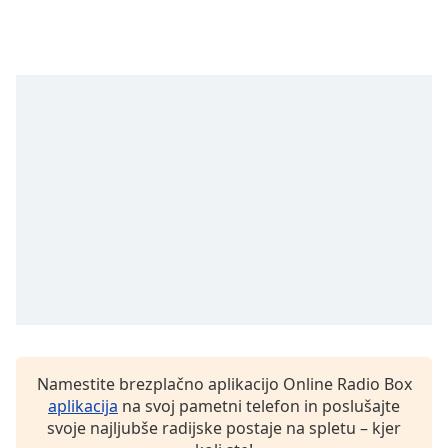
Opacity
Caption
Area
Background
Color
Opacity
Font
Size
Text
Namestite brezplačno aplikacijo Online Radio Box
Edge
aplikacija
na svoj pametni telefon in poslušajte
Style
svoje najljubše radijske postaje na spletu – kjer