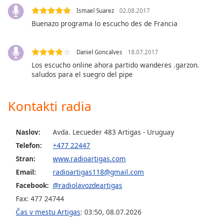
of
Ismael Suarez
02.08.2017
dialog
Buenazo programa lo escucho des de Francia
window.
Escape
will
Daniel Goncalves
18.07.2017
cancel
Los escucho online ahora partido wanderes .garzon.
and
saludos para el suegro del pipe
close
the
window.
Kontakti radia
Text
Naslov:
Avda. Lecueder 483 Artigas - Uruguay
Color
Telefon:
+477 22447
Stran:
www.radioartigas.com
Opacity
Email:
radioartigas118@gmail.com
Facebook:
@radiolavozdeartigas
Text
Fax: 477 24744
Background
Čas v mestu Artigas
:
03:50
,
08.07.2026
Color