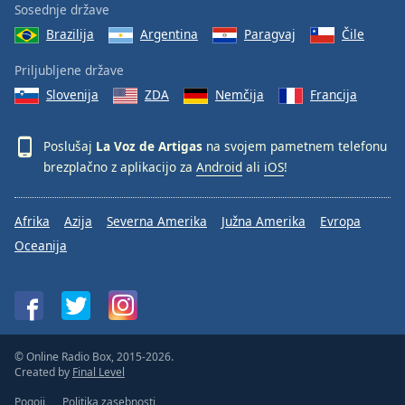
Sosednje države
Brazilija
Argentina
Paragvaj
Čile
Priljubljene države
Slovenija
ZDA
Nemčija
Francija
Poslušaj
La Voz de Artigas
na svojem pametnem telefonu
brezplačno z aplikacijo za
Android
ali
iOS
!
Afrika
Azija
Severna Amerika
Južna Amerika
Evropa
Oceanija
© Online Radio Box, 2015-2026.
Created by
Final Level
Pogoji
Politika zasebnosti