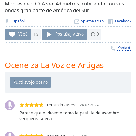
Remaining
Montevideo: CX A3 en 49 metros, cubriendo con sus
Time
-
ondas gran parte de América del Sur
-:-
Español
Spletna stran
1x
Všeč
15
Poslušaj v živo
0
Playback
Rate
Kontakti
Chapters
Chapters
Ocene za La Voz de Artigas
Descriptions
descriptions
off
,
selected
Fernando Carrere
26.07.2024
Subtitles
Parece que el dicente tomo la pastilla de asombrol,
verguenza ajena
subtitles
settings
,