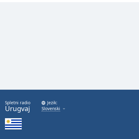
Spletni radio
Jezik:
Urugvaj
Slovenski