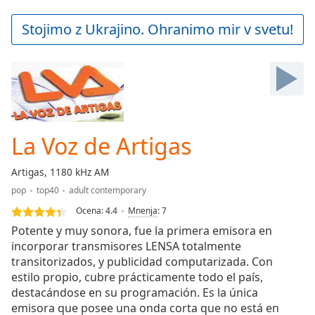
loading.
Play
Stojimo z Ukrajino. Ohranimo mir v svetu!
Video
Play
Skip
Backward
Skip
Forward
Mute
Current
La Voz de Artigas
Time
0:00
/
Artigas, 1180 kHz AM
Duration
-:-
pop
top40
adult contemporary
Loaded
:
0.00%
Ocena:
4.4
Mnenja
:
7
Stream
Potente y muy sonora, fue la primera emisora en
Type
LIVE
incorporar transmisores LENSA totalmente
transitorizados, y publicidad computarizada. Con
Seek to
live,
estilo propio, cubre prácticamente todo el país,
currently
destacándose en su programación. Es la única
behind
live
LIVE
emisora que posee una onda corta que no está en