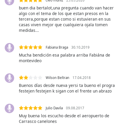
opens
cleo muniz
25.05.2020
subtitles
buen dia bertalot,una pregunta cuando van hacer
settings
algo con el tema de los que estan presos en la
tercera,porque estan como si estuvieran en sus
dialog
casas viven mejor que cualquiera ojala tomen
subtitles
medidas...
off
,
selected
Fabiana Braga
30.10.2019
Audio
Mucha bendición esa palabra arriba Fabiána de
Track
montevideo
Picture-
in-
Picture
Wilson Beltran
17.04.2018
Fullscreen
Buenos días desde nueva yersi ta bueno el progra
This
festejen festejen k sigan con el frente un abrazo
is
a
modal
Julio Davila
09.08.2017
window.
Muy buena los escucho desde el aeropuerto de
Carrasco canelones
Beginning