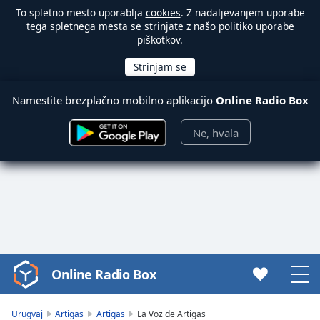
To spletno mesto uporablja
cookies
. Z nadaljevanjem uporabe
tega spletnega mesta se strinjate z našo politiko uporabe
piškotkov.
Namestite brezplačno mobilno aplikacijo
Online Radio Box
Ne, hvala
Online Radio Box
Video
Player
is
Urugvaj
Artigas
Artigas
La Voz de Artigas