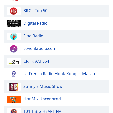
dialog
window.
BRG - Top 50
Escape
will
Digital Radio
cancel
and
Fing Radio
close
the
window.
Lovehkradio.com
Text
CRHK AM 864
Color
La French Radio Honk-Kong et Macao
Opacity
Sunny's Music Show
Text
Hot Mix Uncenored
Background
Color
101.1 BIG HEART FM