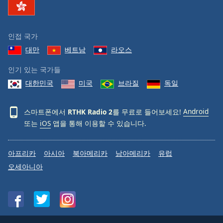
Family
인접 국가
Reset
대만
베트남
라오스
Done
Close
인기 있는 국가들
Modal
Dialog
대한민국
미국
브라질
독일
End
of
dialog
스마트폰에서
RTHK Radio 2
를 무료로 들어보세요!
Android
window.
또는
iOS
앱을 통해 이용할 수 있습니다.
아프리카
아시아
북아메리카
남아메리카
유럽
오세아니아