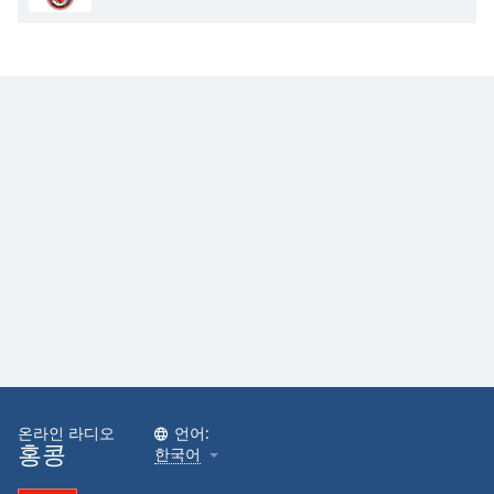
Opacity
Caption
Area
Background
Color
Opacity
Font
Size
Text
Edge
Style
온라인 라디오
언어:
홍콩
한국어
Font