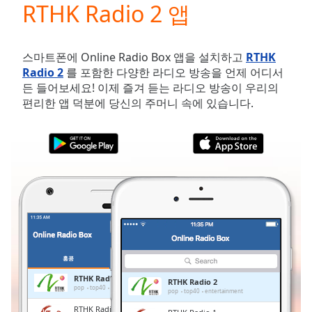
RTHK Radio 2 앱
Play
Video
Play
Skip
스마트폰에 Online Radio Box 앱을 설치하고
RTHK
Backward
Radio 2
를 포함한 다양한 라디오 방송을 언제 어디서
Skip
든 들어보세요! 이제 즐겨 듣는 라디오 방송이 우리의
Forward
편리한 앱 덕분에 당신의 주머니 속에 있습니다.
Mute
Current
Time
0:00
/
Duration
-:-
Loaded
:
0.00%
Stream
Type
LIVE
Seek to
live,
홍콩
즐겨찾기
currently
behind
RTHK Radio 2
RTHK Radio 2
live
LIVE
pop
top40
entertainment
pop
top40
entertainment
Remaining
RTHK Radio 1