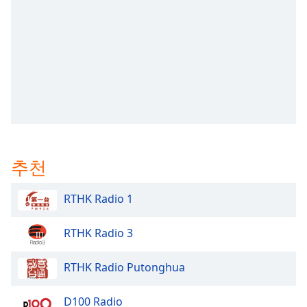
subtitles
settings
dialog
subtitles
off
,
selected
Audio
Track
Picture-
in-
추천
Picture
Fullscreen
This
RTHK Radio 1
is
a
RTHK Radio 3
modal
window.
RTHK Radio Putonghua
Beginning
of
D100 Radio