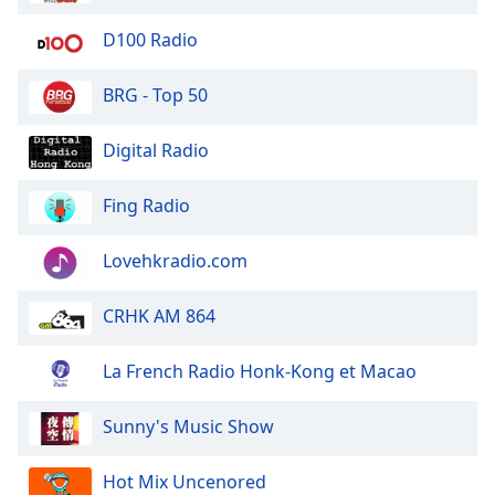
dialog
window.
D100 Radio
Escape
will
BRG - Top 50
cancel
and
Digital Radio
close
the
Fing Radio
window.
Text
Lovehkradio.com
Color
CRHK AM 864
Opacity
La French Radio Honk-Kong et Macao
Text
Sunny's Music Show
Background
Color
Hot Mix Uncenored