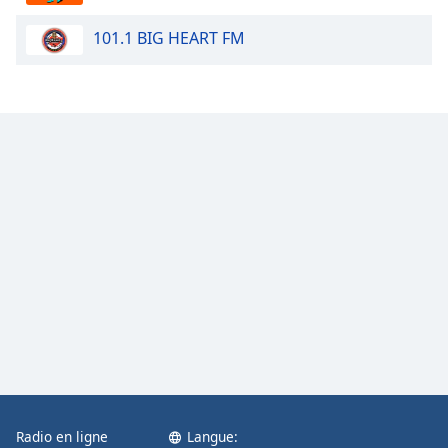
Opacity
101.1 BIG HEART FM
Caption
Area
Background
Color
Opacity
Font
Size
Text
Edge
Style
Radio en ligne
Langue:
Font