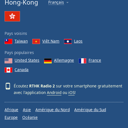
Hong-Kong
Français
Family
Reset
Done
Pays voisins
Close
Modal
Taïwan
Viêt Nam
Laos
Dialog
End
Pays populaires
of
United States
Allemagne
France
dialog
window.
Canada
Écoutez
RTHK Radio 2
sur votre smartphone gratuitement
avec l'application
Android
ou
iOS
!
Afrique
Asie
Amérique du Nord
Amérique du Sud
Europe
Océanie