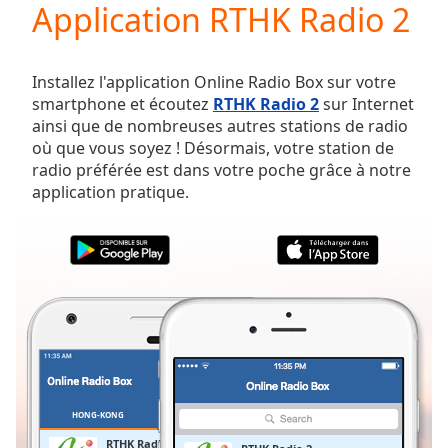
Application RTHK Radio 2
Play
Video
Play
Skip
Installez l'application Online Radio Box sur votre
Backward
smartphone et écoutez
RTHK Radio 2
sur Internet
Skip
ainsi que de nombreuses autres stations de radio
Forward
où que vous soyez ! Désormais, votre station de
Mute
radio préférée est dans votre poche grâce à notre
Current
application pratique.
Time
0:00
/
Duration
-:-
Loaded
:
0.00%
Stream
Type
LIVE
Seek to
live,
currently
behind
live
LIVE
HONG-KONG
FAVORIS
Remaining
RTHK Radio 2