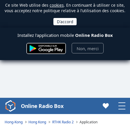
Ce site Web utilise des
cookies
. En continuant à utiliser ce site,
vous acceptez notre politique relative à l’utilisation des cookies.
Installez l'application mobile
Online Radio Box
Non, merci
Online Radio Box
Video
Player
is
Hong-Kong
Hong Kong
RTHK Radio 2
Application
loading.