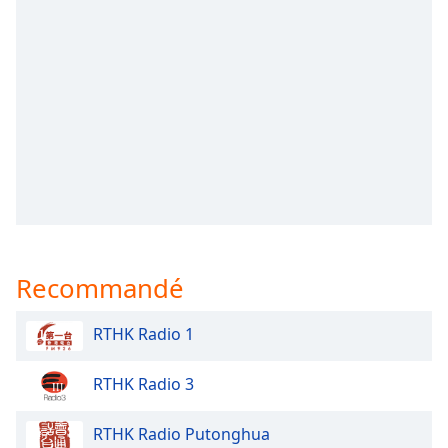
subtitles
settings
dialog
subtitles
off
,
selected
Audio
Track
Picture-
in-
Picture
Fullscreen
This
Recommandé
is
a
RTHK Radio 1
modal
window.
RTHK Radio 3
Beginning
RTHK Radio Putonghua
of