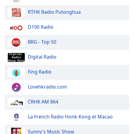
of
dialog
RTHK Radio Putonghua
window.
Escape
D100 Radio
will
cancel
and
BRG - Top 50
close
the
Digital Radio
window.
Fing Radio
Text
Color
Lovehkradio.com
Opacity
CRHK AM 864
Text
La French Radio Honk-Kong et Macao
Background
Color
Sunny's Music Show