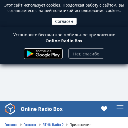
Этот сайт использует
cookies
. Продолжая работу с сайтом, вы
соглашаетесь с нашей политикой использования cookies.
Установите бесплатное мобильное приложение
Online Radio Box
Нет, спасибо
Online Radio Box
Video
Player
is
Гонконг
Гонконг
RTHK Radio 2
Приложение