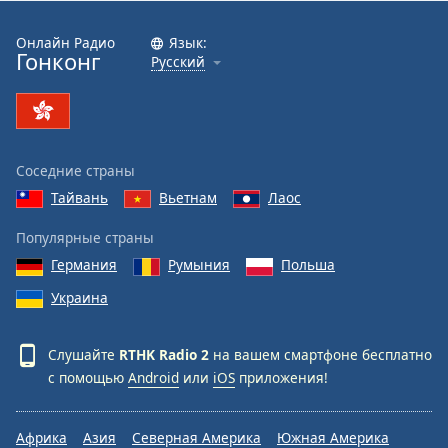
Font
Family
Онлайн Радио
Язык:
Гонконг
Русский
Reset
Done
Close
Modal
Соседние страны
Dialog
End
Тайвань
Вьетнам
Лаос
of
dialog
Популярные страны
window.
Германия
Румыния
Польша
Украина
Слушайте
RTHK Radio 2
на вашем смартфоне бесплатно
с помощью
Android
или
iOS
приложения!
Африка
Азия
Северная Америка
Южная Америка