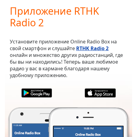
loading.
Приложение RTHK
Play
Video
Radio 2
Play
Skip
Backward
Skip
Установите приложение Online Radio Box на
Forward
свой смартфон и слушайте
RTHK Radio 2
Mute
онлайн и множество других радиостанций, где
Current
бы вы ни находились! Теперь ваше любимое
Time
0:00
радио у вас в кармане благодаря нашему
/
удобному приложению.
Duration
-:-
Loaded
:
0.00%
Stream
Type
LIVE
Seek to
live,
currently
behind
live
LIVE