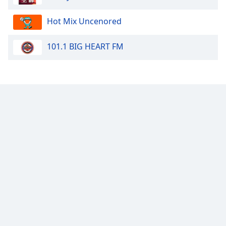
Opacity
Hot Mix Uncenored
101.1 BIG HEART FM
Caption
Area
Background
Color
Opacity
Font
Size
Text
Edge
Style