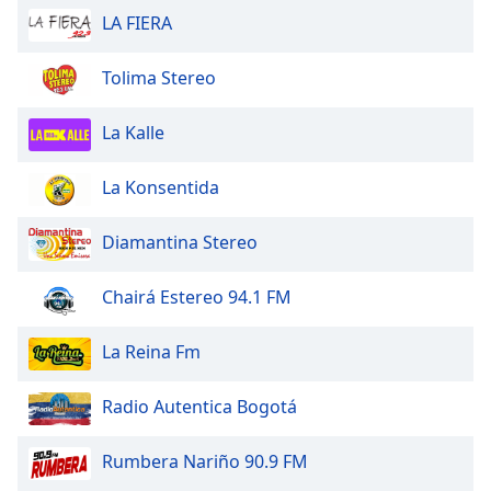
Beginning
LA FIERA
of
dialog
window.
Tolima Stereo
Escape
will
La Kalle
cancel
and
La Konsentida
close
the
Diamantina Stereo
window.
Text
Chairá Estereo 94.1 FM
Color
La Reina Fm
Opacity
Radio Autentica Bogotá
Text
Rumbera Nariño 90.9 FM
Background