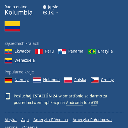
Radio online
Język:
Font
Kolumbia
Polski
Family
Reset
Done
Sąsiednich krajach
Close
Modal
Ekwador
Peru
Panama
Brazylia
Dialog
Wenezuela
End
of
Popularne kraje
dialog
window.
Niemcy
Holandia
Polska
Czechy
Posłuchaj
ESTACIÓN 24
w smartfonie za darmo za
pośrednictwem aplikacji na
Androida
lub
iOS
!
Afryka
Azja
Ameryka Północna
Ameryka Południowa
Europa
Oceania