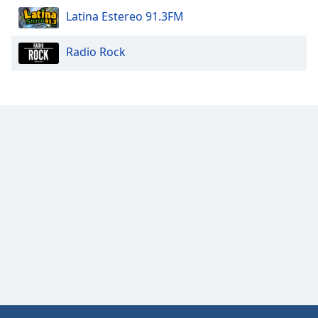
Color
Latina Estereo 91.3FM
Opacity
Radio Rock
Caption
Area
Background
Color
Opacity
Font
Size
Text
Edge
Style