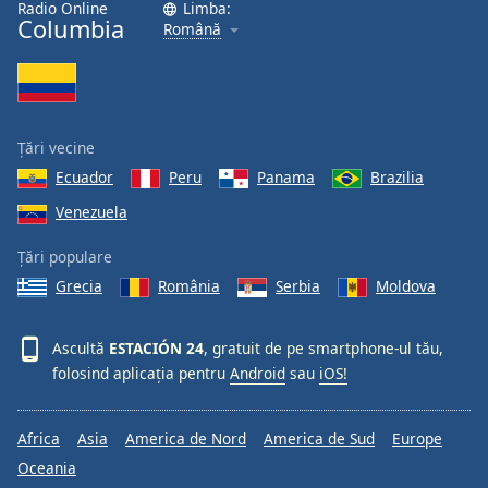
Radio Online
Limba:
Font
Columbia
Română
Family
Reset
Done
Țări vecine
Close
Modal
Ecuador
Peru
Panama
Brazilia
Dialog
Venezuela
End
of
Țări populare
dialog
window.
Grecia
România
Serbia
Moldova
Ascultă
ESTACIÓN 24
, gratuit de pe smartphone-ul tău,
folosind aplicația pentru
Android
sau
iOS!
Africa
Asia
America de Nord
America de Sud
Europe
Oceania