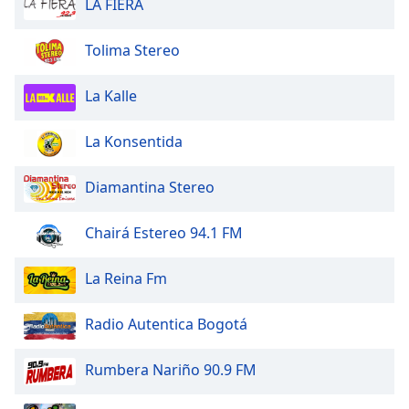
LA FIERA
of
dialog
window.
Tolima Stereo
Escape
will
La Kalle
cancel
and
La Konsentida
close
the
Diamantina Stereo
window.
Text
Chairá Estereo 94.1 FM
Color
La Reina Fm
Opacity
Radio Autentica Bogotá
Text
Rumbera Nariño 90.9 FM
Background
Color