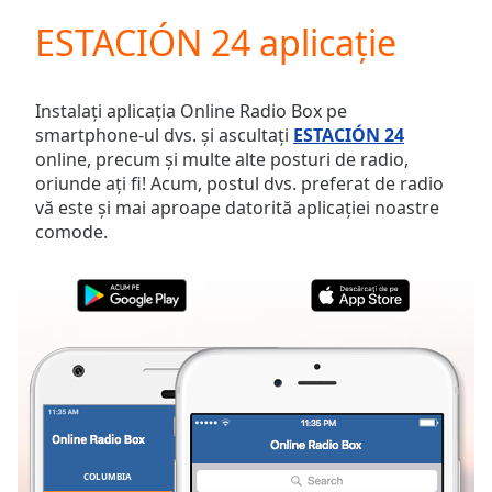
loading.
ESTACIÓN 24 aplicație
Play
Video
Play
Skip
Instalați aplicația Online Radio Box pe
Backward
smartphone-ul dvs. și ascultați
ESTACIÓN 24
Skip
online, precum și multe alte posturi de radio,
Forward
oriunde ați fi! Acum, postul dvs. preferat de radio
Mute
vă este și mai aproape datorită aplicației noastre
Current
comode.
Time
0:00
/
Duration
-:-
Loaded
:
0.00%
Stream
Type
LIVE
Seek to
live,
currently
behind
live
LIVE
COLUMBIA
FAVORITE