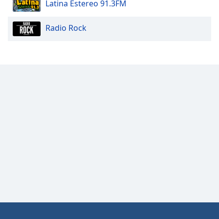
Latina Estereo 91.3FM
Opacity
Radio Rock
Caption
Area
Background
Color
Opacity
Font
Size
Text
Edge
Style