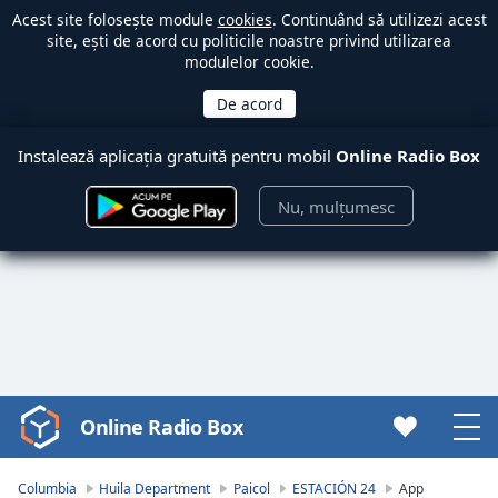
Acest site folosește module
cookies
. Continuând să utilizezi acest
site, ești de acord cu politicile noastre privind utilizarea
modulelor cookie.
Instalează aplicația gratuită pentru mobil
Online Radio Box
Nu, mulțumesc
Online Radio Box
Video
Player
is
Columbia
Huila Department
Paicol
ESTACIÓN 24
App