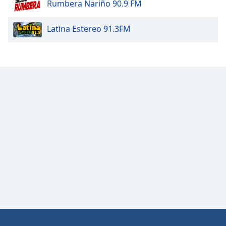
Rumbera Nariño 90.9 FM
Opacity
Latina Estereo 91.3FM
Caption
Area
Background
Color
Opacity
Font
Size
Text
Edge
Style