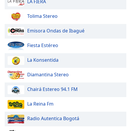
LA FIERA
of
dialog
window.
Tolima Stereo
Escape
will
Emisora Ondas de Ibagué
cancel
and
Fiesta Estéreo
close
the
La Konsentida
window.
Text
Diamantina Stereo
Color
Chairá Estereo 94.1 FM
Opacity
La Reina Fm
Text
Radio Autentica Bogotá
Background
Color