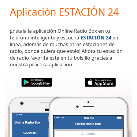
loading.
Aplicación ESTACIÓN 24
Play
Video
Play
Skip
¡Instala la aplicación Online Radio Box en tu
Backward
teléfono inteligente y escucha
ESTACIÓN 24
en
Skip
línea, además de muchas otras estaciones de
Forward
radio, donde quiera que estés! Ahora tu estación
Mute
de radio favorita está en tu bolsillo gracias a
Current
nuestra práctica aplicación.
Time
0:00
/
Duration
-:-
Loaded
:
0.00%
Stream
Type
LIVE
Seek to
live,
currently
behind
live
LIVE
COLOMBIA
FAVORITOS