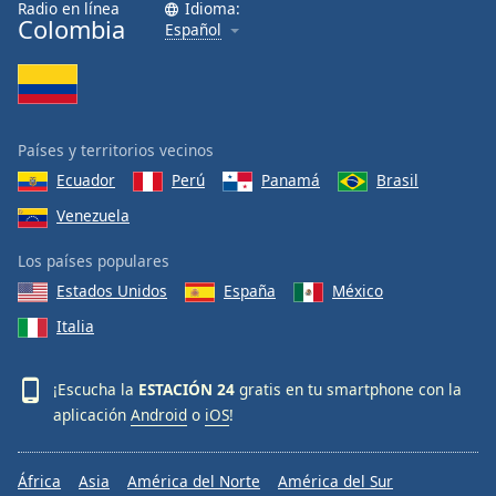
Radio en línea
Idioma:
Font
Colombia
Español
Family
Reset
Done
Países y territorios vecinos
Close
Modal
Ecuador
Perú
Panamá
Brasil
Dialog
Venezuela
End
of
Los países populares
dialog
window.
Estados Unidos
España
México
Italia
¡Escucha la
ESTACIÓN 24
gratis en tu smartphone con la
aplicación
Android
o
iOS
!
África
Asia
América del Norte
América del Sur