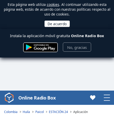
Esta página web utiliza
cookies
. Al continuar utilizando esta
página web, estás de acuerdo con nuestras políticas respecto al
uso de cookies.
Instala la aplicación móvil gratuita
Online Radio Box
No, gracias
Online Radio Box
Video
Player
is
Colombia
Huila
Paicol
ESTACIÓN 24
Aplicación