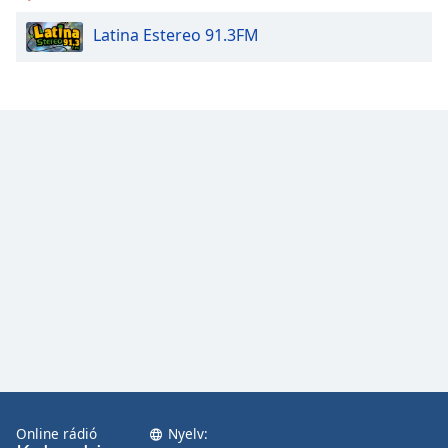
Latina Estereo 91.3FM
Opacity
Caption
Area
Background
Color
Opacity
Font
Size
Text
Edge
Style
Online rádió
Nyelv: