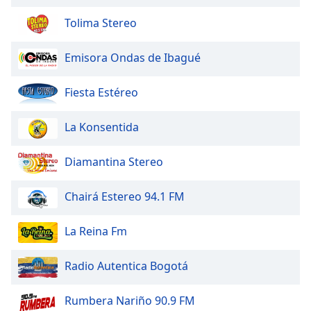
of
dialog
Tolima Stereo
window.
Escape
Emisora Ondas de Ibagué
will
cancel
Fiesta Estéreo
and
close
La Konsentida
the
window.
Diamantina Stereo
Text
Color
Chairá Estereo 94.1 FM
Opacity
La Reina Fm
Radio Autentica Bogotá
Text
Background
Rumbera Nariño 90.9 FM
Color