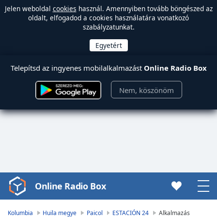
Jelen weboldal
cookies
használ. Amennyiben tovább böngészed az
oldalt, elfogadod a cookies használatára vonatkozó
szabályzatunkat.
Telepítsd az ingyenes mobilalkalmazást
Online Radio Box
Nem, köszönöm
Online Radio Box
Video
Player
is
Kolumbia
Huila megye
Paicol
ESTACIÓN 24
Alkalmazás