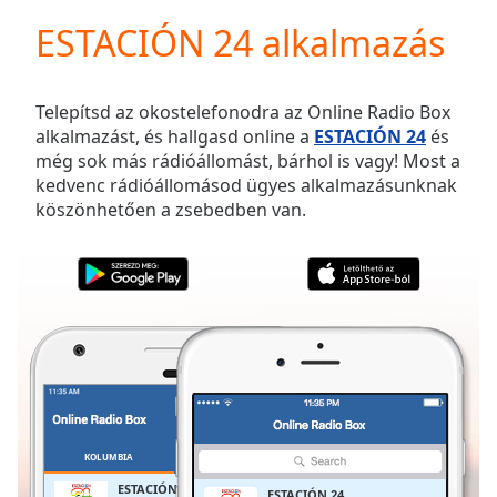
loading.
ESTACIÓN 24 alkalmazás
Play
Video
Play
Skip
Telepítsd az okostelefonodra az Online Radio Box
Backward
alkalmazást, és hallgasd online a
ESTACIÓN 24
és
Skip
még sok más rádióállomást, bárhol is vagy! Most a
Forward
kedvenc rádióállomásod ügyes alkalmazásunknak
Mute
köszönhetően a zsebedben van.
Current
Time
0:00
/
Duration
-:-
Loaded
:
0.00%
Stream
Type
LIVE
Seek to
live,
currently
KOLUMBIA
KEDVENCEK
behind
live
LIVE
ESTACIÓN 24
ESTACIÓN 24