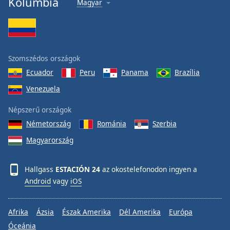
Kolumbia
Magyar
Font
Family
Reset
Szomszédos országok
Done
Ecuador
Peru
Panama
Brazília
Close
Modal
Venezuela
Dialog
End
Népszerű országok
of
dialog
Németország
Románia
Szerbia
window.
Magyarország
Hallgass
ESTACIÓN 24
az okostelefonodon ingyen a
Android
vagy
iOS
Afrika
Ázsia
Észak Amerika
Dél Amerika
Európa
Óceánia