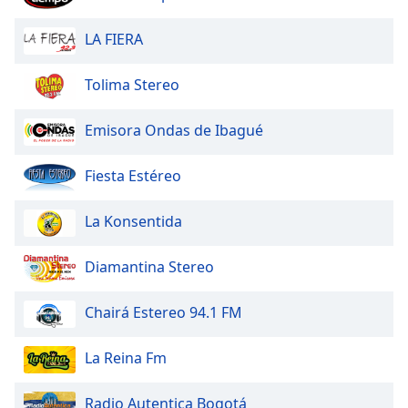
Beginning
of
LA FIERA
dialog
window.
Escape
Tolima Stereo
will
cancel
Emisora Ondas de Ibagué
and
close
Fiesta Estéreo
the
window.
La Konsentida
Text
Color
Diamantina Stereo
Chairá Estereo 94.1 FM
Opacity
La Reina Fm
Text
Background
Radio Autentica Bogotá