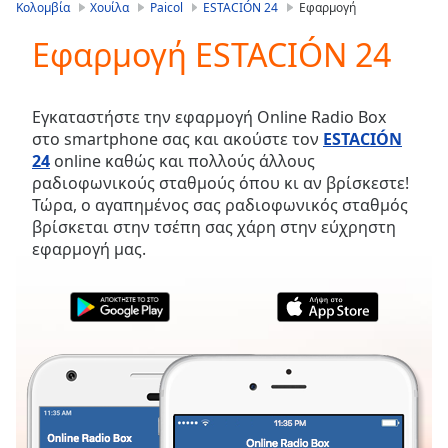
is
Κολομβία
Χουίλα
Paicol
ESTACIÓN 24
Εφαρμογή
loading.
Εφαρμογή ESTACIÓN 24
Play
Video
Play
Skip
Εγκαταστήστε την εφαρμογή Online Radio Box
Backward
στο smartphone σας και ακούστε τον
ESTACIÓN
Skip
24
online καθώς και πολλούς άλλους
Forward
ραδιοφωνικούς σταθμούς όπου κι αν βρίσκεστε!
Mute
Τώρα, ο αγαπημένος σας ραδιοφωνικός σταθμός
Current
βρίσκεται στην τσέπη σας χάρη στην εύχρηστη
Time
0:00
εφαρμογή μας.
/
Duration
-:-
Loaded
:
0.00%
Stream
Type
LIVE
Seek to
live,
currently
behind
live
LIVE