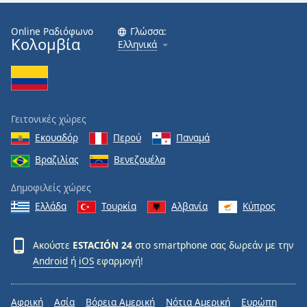
Font
Online Ραδιόφωνο
Γλώσσα:
Family
Κολομβία
Ελληνικά
Reset
Done
Close
Γειτονικές χώρες
Modal
Dialog
Εκουαδόρ
Περού
Παναμά
End
Βραζιλίας
Βενεζουέλα
of
dialog
Δημοφιλείς χώρες
window.
Ελλάδα
Τουρκία
Αλβανία
Κύπρος
Ακούστε
ESTACIÓN 24
στο smartphone σας δωρεάν με την
Android
ή
iOS
εφαρμογή!
Αφρική
Ασία
Βόρεια Αμερική
Νότια Αμερική
Ευρώπη