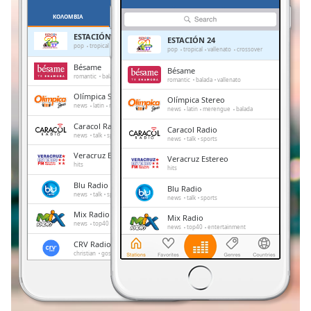
Remaining
ΚΟΛΟΜΒΊΑ
ΑΓΑΠΗΜΈΝΑ
Time
-
ESTACIÓN 24
ESTACIÓN 24
-:-
pop
tropical
vallenato
crossover
pop
tropical
vallenato
crossover
Bésame
Bésame
1x
romantic
balada
vallenato
romantic
balada
vallenato
Playback
Olímpica Stereo
Olímpica Stereo
Rate
news
latin
merengue
balada
news
latin
merengue
balada
Caracol Radio
Chapters
Caracol Radio
news
talk
sports
news
talk
sports
Chapters
Veracruz Estereo
Veracruz Estereo
hits
hits
Descriptions
Blu Radio
Blu Radio
news
talk
sports
news
talk
sports
descriptions
Mix Radio
Mix Radio
off
,
news
top40
entertainment
news
top40
entertainment
selected
CRV Radio
CRV Radio
christian
gospel
christian
gospel
Subtitles
La Mega
La Mega
rock
pop
top40
adult contemporary
rock
pop
top40
adult contemporary
subtitles
settings
,