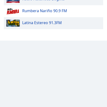
Color
Rumbera Nariño 90.9 FM
Opacity
Latina Estereo 91.3FM
Caption
Area
Background
Color
Opacity
Font
Size
Text
Edge
Style